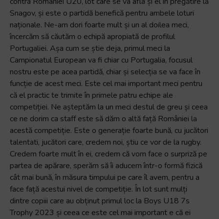
contra
României
U20, lot care se va afla
și
el
în
pregătire
la
Snagov
,
și
este
o
partidă benefică
pentru
ambele
loturi
naționale
. Ne-am
dori foarte
mult
și
un
al
doilea
meci
,
încercăm
să
căutăm
o
echipă
apropiată
de
profilul
Portugaliei
.
Așa
cum se
știe
deja
,
primul
meci
la
Campionatul
European
va
fi
chiar
cu
Portugalia
,
focusul
nostru
este
pe
acea
partidă
,
chiar
și
selecția
se
va
face
în
funcție
de
acest
meci
. Este
cel
mai
important
meci
pentru
că
el
practic
te
trimite
în primele
patru
echipe
ale
competiției
. Ne
așteptăm
la
un meci
destul
de
greu
și
ceea
ce
ne
dorim
ca staff
este
să dăm
o
altă
față
României
la
acestă
competiție
.
Este o
generație
foarte
bună
, cu
juc
ători
talentati
, jucători care
,
credem
noi
,
ș
tiu
ce
vor
de la rugby.
Credem
foarte mult
în
ei
,
credem
că
vom
face
o
su
rpriză
pe
partea
de
apărare
,
sperăm
să
î
i
aducem
într
-o
formă
fizică
cât mai
bună
,
în
măsura
timpului
pe
care
îl
avem
,
pentru
a
face
față
acestui
nivel
de
competiție
.
În
lot
sunt
mulți
dintre
copiii
care au
obținut
primul
loc
la
Boys U18 7s
Trophy 2023
și
ceea
ce
este
cel
mai
important e
că
ei