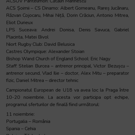
ACSOV Pantelimon: Cătălin Marinescu
ACS Șoimii – CS Dinamo: Albert Gorneanu, Rareș Jucănaru,
Răzvan Cojocaru, Mihai Niță, Dorin Crăciun, Antonio Mitrea,
Eliot Durieux
LPS Suceava: Andrei Donisa, Denis Savuca, Gabriel
Placinta, Matei Bivol
Niort Rugby Club: David Belusica
Castres Olympique: Alexander Stoian
Bishop Wand Church of England School: Eric Nagy
Staff
: Stelian Burcea – antrenor principal, Victor Bezușcu –
antrenor secund, Vlad Ilie – doctor, Alex Mitu – preparator
fizic, Daniel Mitrea – director tehnic
Campionatul European de U18 va avea loc la Praga între
10-20 noiembrie. La acesta vor participa opt echipe,
programul sferturilor de finală fiind următorul:
11 noiembrie:
Portugalia – România
Spania – Cehia