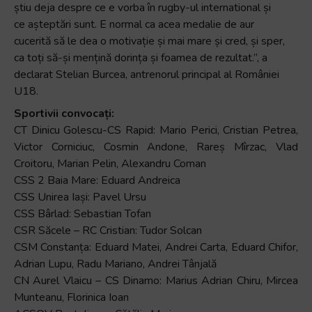
știu
deja
despre
ce
e
vorba
în
rugby-
ul
international
și
ce
așteptări
sunt
. E normal ca
acea
medalie
de aur
cucerită
să
le
dea
o
motivație
și
mai
mare
și
cred,
și
sper,
ca
toți
să-și
mențină
dorința
și
foamea
de
rezultat
.
”,
a
declarat
Stelian
Burcea
,
antrenorul
principal al Rom
âniei
U18.
Sportivii convocați:
CT Dinicu Golescu-CS Rapid: Mario Perici, Cristian Petrea,
Victor Corniciuc, Cosmin Andone, Rareș Mîrzac, Vlad
Croitoru, Marian Pelin, Alexandru Coman
CSS 2 Baia Mare: Eduard Andreica
CSS Unirea Iași: Pavel Ursu
CSS Bârlad: Sebastian Tofan
CSR Săcele – RC Cristian: Tudor Solcan
CSM Constanța: Eduard Matei, Andrei Carta, Eduard Chifor,
Adrian Lupu, Radu Mariano, Andrei Tânjală
CN Aurel Vlaicu – CS Dinamo: Marius Adrian Chiru, Mircea
Munteanu, Florinica Ioan