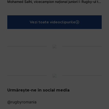
Mohamed Salhi, vicecampion național juniori I: Rugby-ul te învață să accepți și înfrângerile
Vezi toate videoclipurile
Urmărește-ne în social media
@rugbyromania