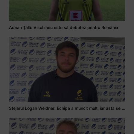
Adrian Țală: Visul meu este să debutez pentru România
Stejarul Logan Weidner: Echipa a muncit mult, iar asta se va vedea în meciurile de la Nations Cup