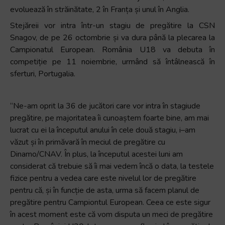
evoluează în străinătate, 2 în Franța și unul în Anglia.
Stejăreii vor intra într-un stagiu de pregătire la CSN
Snagov, de pe 26 octombrie și va dura până la plecarea la
Campionatul European. România U18 va debuta în
competiție pe 11 noiembrie, urmând să întâlnească în
sferturi, Portugalia.
“
Ne-am
oprit
la 36 de
ju
cători
care
vor
intra
în
stagiu
de
pregătire
,
pe
majoritatea
îi
cunoaștem
foarte
bine, am
mai
lucrat
cu
ei
la
începutul
anului
în
cele
două stagiu
,
i
–
am
v
ă
zut
și
î
n
primăvară
în
meciul
de
pregătire cu
Dinamo
/CNAV.
În
plus, la
începutul
acestei
luni
am
considerat
că
trebuie
să
îi
mai
vedem
încă
o data, la
testele
fizice
pentru
a
vedea
care
este
nivelul
lor
de
pregătire
pentru
că
,
și
în
funcție
de
asta
,
urma
să
facem planul
de
pregătire
pentru
Campiontul
European
.
Ceea ce
este
sigur
în
acest
moment
este
că
v
om
disputa
un
meci
de
pregă
tire