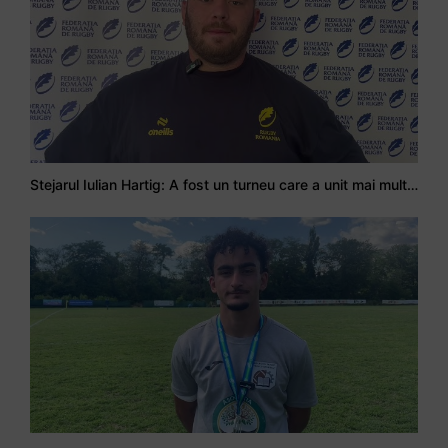
Stejarul Iulian Hartig: A fost un turneu care a unit mai mult echipa