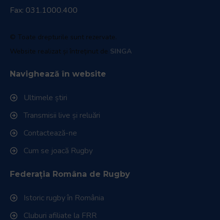
Fax: 031.1000.400
© Toate drepturile sunt rezervate.
Website realizat și întreținut de
SINGA
Navighează în website
Ultimele știri
Transmisii live și reluări
Contactează-ne
Cum se joacă Rugby
Federația Româna de Rugby
Istoric rugby în România
Cluburi afiliate la FRR