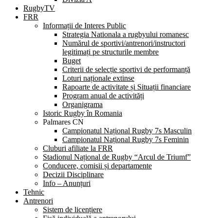
RugbyTV
FRR
Informații de Interes Public
Strategia Nationala a rugbyului romanesc
Numărul de sportivi/antrenori/instructori
legitimați pe structurile membre
Buget
Criterii de selecție sportivi de performanță
Loturi naționale extinse
Rapoarte de activitate și Situații financiare
Program anual de activități
Organigrama
Istoric Rugby în Romania
Palmares CN
Campionatul Național Rugby 7s Masculin
Campionatul Național Rugby 7s Feminin
Cluburi afiliate la FRR
Stadionul Național de Rugby “Arcul de Triumf”
Conducere, comisii și departamente
Decizii Disciplinare
Info – Anunțuri
Tehnic
Antrenori
Sistem de licențiere