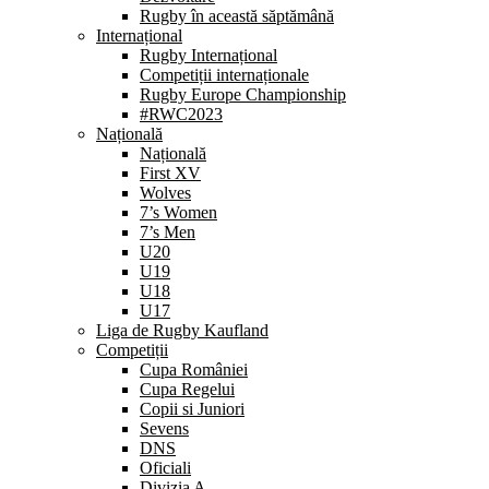
Rugby în această săptămână
Internațional
Rugby Internațional
Competiții internaționale
Rugby Europe Championship
#RWC2023
Națională
Națională
First XV
Wolves
7’s Women
7’s Men
U20
U19
U18
U17
Liga de Rugby Kaufland
Competiții
Cupa României
Cupa Regelui
Copii si Juniori
Sevens
DNS
Oficiali
Divizia A