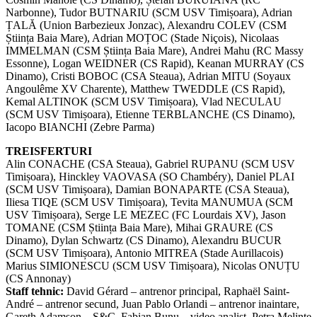
Narbonne), Tudor BUTNARIU (SCM USV Timișoara), Adrian
ȚALĂ (Union Barbezieux Jonzac), Alexandru COLEV (CSM
Știința Baia Mare), Adrian MOȚOC (Stade Niçois), Nicolaas
IMMELMAN (CSM Știința Baia Mare), Andrei Mahu (RC Massy
Essonne), Logan WEIDNER (CS Rapid), Keanan MURRAY (CS
Dinamo), Cristi BOBOC (CSA Steaua), Adrian MITU (Soyaux
Angoulême XV Charente), Matthew TWEDDLE (CS Rapid),
Kemal ALTINOK (SCM USV Timișoara), Vlad NECULAU
(SCM USV Timișoara), Etienne TERBLANCHE (CS Dinamo),
Iacopo BIANCHI (Zebre Parma)
TREISFERTURI
Alin CONACHE (CSA Steaua), Gabriel RUPANU (SCM USV
Timișoara), Hinckley VAOVASA (SO Chambéry), Daniel PLAI
(SCM USV Timișoara), Damian BONAPARTE (CSA Steaua),
Iliesa TIQE (SCM USV Timișoara), Tevita MANUMUA (SCM
USV Timișoara), Serge LE MEZEC (FC Lourdais XV), Jason
TOMANE (CSM Știința Baia Mare), Mihai GRAURE (CS
Dinamo), Dylan Schwartz (CS Dinamo), Alexandru BUCUR
(SCM USV Timișoara), Antonio MITREA (Stade Aurillacois)
Marius SIMIONESCU (SCM USV Timișoara), Nicolas ONUȚU
(CS Annonay)
Staff tehnic:
David Gérard – antrenor principal, Raphaël Saint-
André – antrenor secund, Juan Pablo Orlandi – antrenor inaintare,
Gareth Adamson – S&C, Fabian Bunu – video analist, Petra Melinte