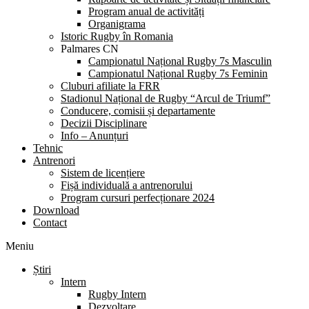
Program anual de activități
Organigrama
Istoric Rugby în Romania
Palmares CN
Campionatul Național Rugby 7s Masculin
Campionatul Național Rugby 7s Feminin
Cluburi afiliate la FRR
Stadionul Național de Rugby “Arcul de Triumf”
Conducere, comisii și departamente
Decizii Disciplinare
Info – Anunțuri
Tehnic
Antrenori
Sistem de licențiere
Fișă individuală a antrenorului
Program cursuri perfecționare 2024
Download
Contact
Meniu
Știri
Intern
Rugby Intern
Dezvoltare