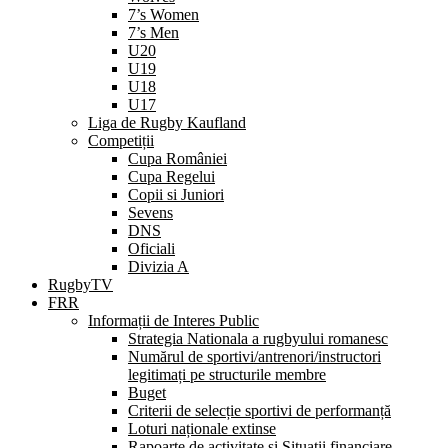
7’s Women
7’s Men
U20
U19
U18
U17
Liga de Rugby Kaufland
Competiții
Cupa României
Cupa Regelui
Copii si Juniori
Sevens
DNS
Oficiali
Divizia A
RugbyTV
FRR
Informații de Interes Public
Strategia Nationala a rugbyului romanesc
Numărul de sportivi/antrenori/instructori
legitimați pe structurile membre
Buget
Criterii de selecție sportivi de performanță
Loturi naționale extinse
Rapoarte de activitate și Situații financiare