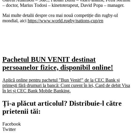
– doctor, Marius Todosi – kinetoterapeut, David Popa – manager.
Mai multe detalii despre cea mai nouă competiție din rugby-ul
mondial, aici
https://www.world.rugby/nations-cup/en
Pachetul BUN VENIT destinat
persoanelor fizice, disponibil online!
Aplică online pentru pachetul "Bun Venit!" de la CEC Bank și
primești fără drumuri la bancă: Cont curent în lei, Card de debit Visa
în lei și CEC Bank Mobile Banking.​
Ți-a plăcut articolul? Distribuie-l către
prietenii tăi:
Facebook
Twitter