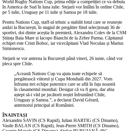
World Rugby Nations Cup, prima ediție a competiției ce va debuta
în America de Sud în luna iulie. Stejarii vor întâlni în ordine Chile,
pe 5 iulie, Uruguay pe 11 iulie și Samoa pe 18 iulie.
Pentru Nations Cup, staff-ul tehnic a stabilit lotul care se reunește
astăzi la București, în stagiul de pregătire fiind selecționați 36 de
sportivi, doi dintre aceștia în premieră, Alexandru Colev de la CSM
Știința Baia Mare și Iacopo Bianchi de la Zebre Parma. Căpitanul
echipei este Cristi Boboc, iar vicecăpitani Vlad Neculau și Marius
Simionescu.
Stejarii se vor antrena la București până vineri, 26 iunie, când vor
pleca spre Chile.
„Această Nations Cup va ajuta toate echipele să
pregătească viitorul și Cupa Mondială din 2027. Vom
înfrunta trei echipe puternice care se află în fața noastră
în clasamentul mondial. Desigur că va fi greu, dar abia
aștept să-i văd pe jucătorii noștri înfruntând Chile,
Uruguay și Samoa.”, a declarat David Gérard,
antrenorul principal al României.
ÎNAINTAȘI
Alexandru SAVIN (CS Rapid), Iulian HARTIG (CS Dinamo),
Vasile BALAN (CS Rapid), Jean-Pierre SMITH (CS Dinamo),
Cosmin Manole (CS Dinamo), Ștefan BURUIANĂ (RC