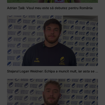
Adrian Țală: Visul meu este să debutez pentru România
Stejarul Logan Weidner: Echipa a muncit mult, iar asta se va vedea în meciurile de la Nations Cup