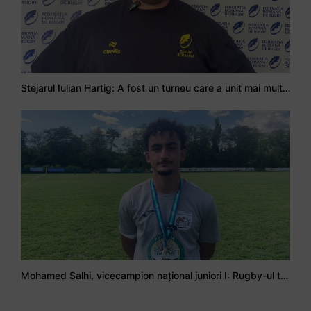
Stejarul Iulian Hartig: A fost un turneu care a unit mai mult echipa
Mohamed Salhi, vicecampion național juniori I: Rugby-ul te învață să accepți și înfrângerile