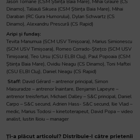
Jason Tomane (CSM Știința Baia Mare), Mihai Graure (CS
Dinamo), Taliauli Sikuea (CSM Știința Baia Mare), Mihai
Daraban (RC Gura Humorului), Dylan Schwartz (CS
Dinamo), Alexandru Prescură (CS Rapid)
Aripi și fundaș:
Tevita Manumua (SCM USV Timișoara), Marius Simionescu
(SCM USV Timișoara), Romeo Corrado-Ștețco (SCM USV
Timișoara), Teo Ursu (CSU ELBI Cluj), Paul Popoaia (CSM
Știința Baia Mare), Ovidiu Neagu (CS Dinamo), Toni Maftei
(CSU ELBI Cluj), Daniel Neagu (CS Rapid)
Staff:
David Gérard – antrenor principal, Simon
Maisuradze – antrenor înaintare, Benjamin Lapeyre –
antrenor treisferturi, Michael Dalley – S&C principal, Daniel
Carpo – S&C secund, Adrien Hass- S&C secund, Ilie Vlad –
medic, Marius Todosi – kinetoterapeut, David Popa – video
analist, Iustin Ilioiu – manager
Ți-a plăcut articolul? Distribuie-l către prietenii