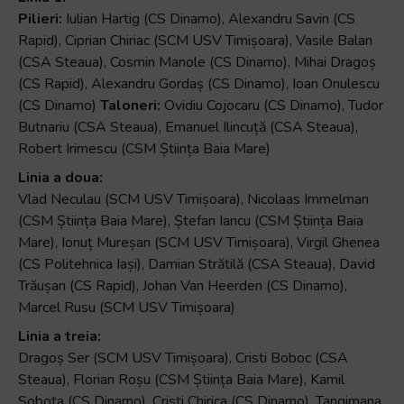
Pilieri:
Iulian Hartig (CS Dinamo), Alexandru Savin (CS
Rapid), Ciprian Chiriac (SCM USV Timișoara), Vasile Balan
(CSA Steaua), Cosmin Manole (CS Dinamo), Mihai Dragoș
(CS Rapid), Alexandru Gordaș (CS Dinamo), Ioan Onulescu
(CS Dinamo)
Taloneri:
Ovidiu Cojocaru (CS Dinamo), Tudor
Butnariu (CSA Steaua), Emanuel Ilincuță (CSA Steaua),
Robert Irimescu (CSM Știința Baia Mare)
Linia a doua:
Vlad Neculau (SCM USV Timișoara), Nicolaas Immelman
(CSM Știința Baia Mare), Ștefan Iancu (CSM Știința Baia
Mare), Ionuț Mureșan (SCM USV Timișoara), Virgil Ghenea
(CS Politehnica Iași), Damian Strătilă (CSA Steaua), David
Trăușan (CS Rapid), Johan Van Heerden (CS Dinamo),
Marcel Rusu (SCM USV Timișoara)
Linia a treia:
Dragoș Ser (SCM USV Timișoara), Cristi Boboc (CSA
Steaua), Florian Roșu (CSM Știința Baia Mare), Kamil
Sobota (CS Dinamo), Cristi Chirica (CS Dinamo), Tangimana