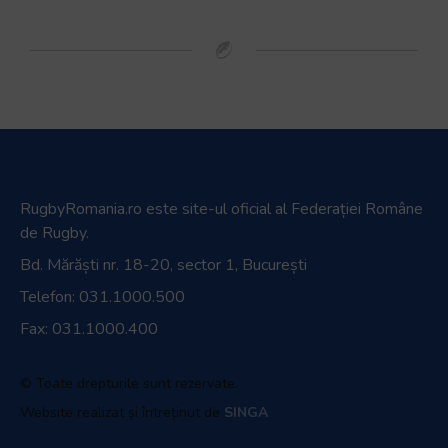
RugbyRomania.ro
este site-ul oficial al Federației Române
de Rugby.
Bd. Mărăști nr. 18-20, sector 1, București
Telefon:
031.1000.500
Fax: 031.1000.400
© Toate drepturile sunt rezervate.
Website realizat și întreținut de
SINGA