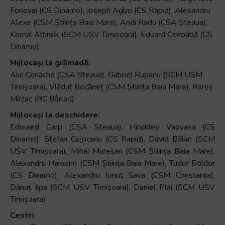
Fonovai (CS Dinamo), Joseph Agbo (CS Rapid), Alexandru
Alexe (CSM Știința Baia Mare), Andi Radu (CSA Steaua),
Kemal Altinok (SCM USV Timișoara), Eduard Cioroabă (CS
Dinamo),
Mijlocași la grămadă:
Alin Conache (CSA Steaua), Gabriel Rupanu (SCM USM
Timișoara), Vlăduț Bocăneț (CSM Știința Baia Mare), Rareș
Mîrzac (RC Bârlad)
Mijlocași la deschidere:
Edouard Carp (CSA Steaua), Hinckley Vaovasa (CS
Dinamo), Ștefan Cojocariu (CS Rapid), David Bălan (SCM
USV Timișoara), Mihai Mureșan (CSM Știința Baia Mare),
Alexandru Harasim (CSM Știința Baia Mare), Tudor Boldor
(CS Dinamo), Alexandru Ionuț Sava (CSM Constanța),
Dănuț Jipa (SCM USV Timișoara), Daniel Plai (SCM USV
Timișoara)
Centri: