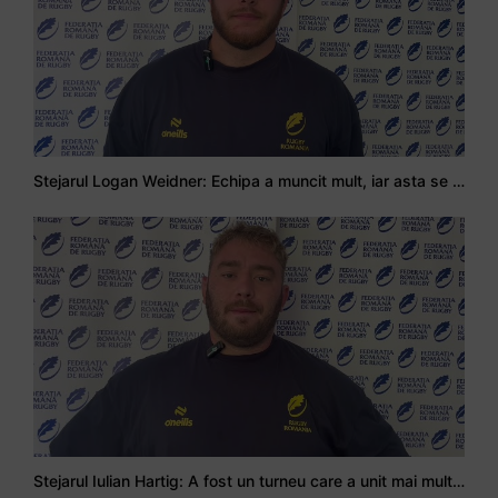
Stejarul Logan Weidner: Echipa a muncit mult, iar asta se va vedea în meciurile de la Nations Cup
Stejarul Iulian Hartig: A fost un turneu care a unit mai mult echipa