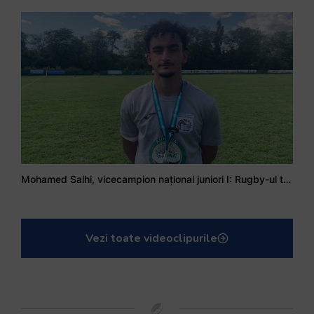
Mohamed Salhi, vicecampion național juniori I: Rugby-ul te învață să accepți și înfrângerile
Vezi toate videoclipurile