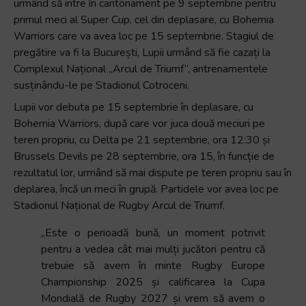
urmând să intre în cantonament pe 9 septembrie pentru
primul meci al Super Cup, cel din deplasare, cu Bohemia
Warriors care va avea loc pe 15 septembrie. Stagiul de
pregătire va fi la București, Lupii urmând să fie cazați la
Complexul Național „Arcul de Triumf”, antrenamentele
susținându-le pe Stadionul Cotroceni.
Lupii vor debuta pe 15 septembrie în deplasare, cu
Bohemia Warriors, după care vor juca două meciuri pe
teren propriu, cu Delta pe 21 septembrie, ora 12:30 și
Brussels Devils pe 28 septembrie, ora 15, în funcție de
rezultatul lor, urmând să mai dispute pe teren propriu sau în
deplarea, încă un meci în grupă. Partidele vor avea loc pe
Stadionul Național de Rugby Arcul de Triumf.
„Este o perioadă bună, un moment potrivit
pentru a vedea cât mai mulți jucători pentru că
trebuie să avem în minte Rugby Europe
Championship 2025 și calificarea la Cupa
Mondială de Rugby 2027 și vrem să avem o