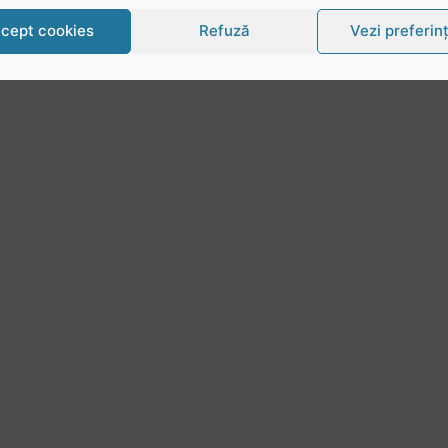
cept cookies
Refuză
Vezi preferin