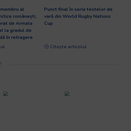
v membru al
Punct final în seria testelor de
ystice românești,
vară din World Rugby Nations
orat de Armata
Cup
at la gradul de
dă în retragere
lul
Citește articolul