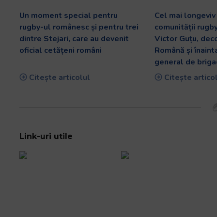
Un moment special pentru
Cel mai longevi
rugby-ul românesc și pentru trei
comunității rugb
dintre Stejari, care au devenit
Victor Guțu, dec
oficial cetățeni români
Română și înaint
general de briga
Citește articolul
Citește artico
Link-uri utile