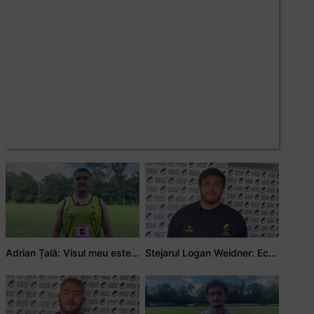
Adrian Țală: Visul meu este să debutez pentru România
Stejarul Logan Weidner: Echipa a muncit mult, iar asta se va vedea în meciurile de la Nations Cup