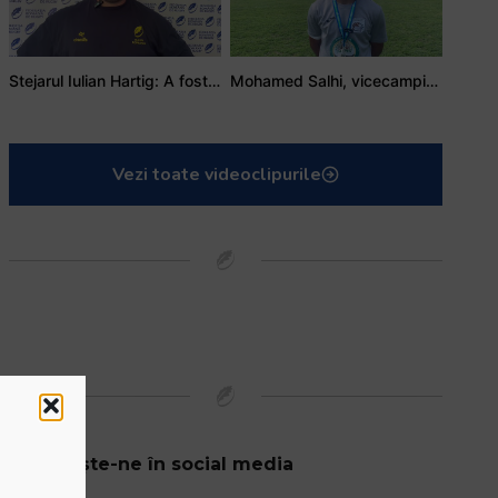
Stejarul Iulian Hartig: A fost un turneu care a unit mai mult echipa
Mohamed Salhi, vicecampion național juniori I: Rugby-ul te învață să accepți și înfrângerile
Vezi toate videoclipurile
Urmărește-ne în social media