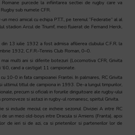
e Romane purcede la infiintarea sectiei de rugby care va
de Rugby sub numele CFR.
un meci amical cu echipa P.T.T., pe terenul “Federatie” al al
ul stadion Arcul de Triumf, meci fluierat de Fernand Herck,
din 13 iulie 1932 a fost admisa afilierea clubului C.F.R. la
ombrie 1932, C.F.R.–Tennis Club Roman, 0–0.
mai multi ani si diferite botezuri (Locomotiva CFR, Grivita
i ’60, cand a castigat 11 campionate.
cu 10-0 in fata campioanei Frantei. In palmares, RC Grivita
 si ultimul titlul de campiona in 1993. De-a lungul timpurilor,
onale, precum si oficiali in forurile diriguitoare ale rugby-ului
 promoveze si astazi in rugby-ul romanesc, spiritul Grivita.
 si include meciul ce incheie sezonul Diviziei A intre RC
lui de un meci old-boys intre Dracula si Amiens (Franta), apoi
lor de ieri si de azi, ca si prietenilor si partenerilor lor de