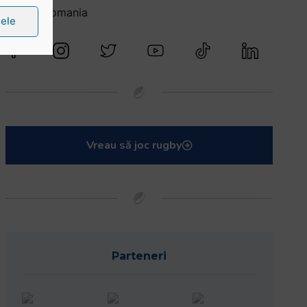
@rugbyromania
țele
Vreau să joc rugby
Parteneri