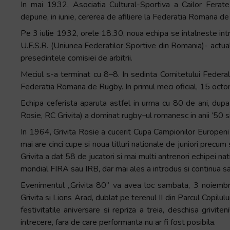
In mai 1932, Asociatia Cultural-Sportiva a Cailor Ferat
depune, in iunie, cererea de afiliere la Federatia Romana 
Pe 3 iulie 1932, orele 18.30, noua echipa se intalneste intr-
U.F.S.R. (Uniunea Federatilor Sportive din Romania)- actual
presedintele comisiei de arbitrii.
Meciul s-a terminat cu 8–8. In sedinta Comitetului Federal 
Federatia Romana de Rugby. In primul meci oficial, 15 oct
Echipa ceferista aparuta astfel in urma cu 80 de ani, dupa 
Rosie, RC Grivita) a dominat rugby–ul romanesc in anii ’50 s
In 1964, Grivita Rosie a cucerit Cupa Campionilor Europeni 
mai are cinci cupe si noua titluri nationale de juniori precum
Grivita a dat 58 de jucatori si mai multi antrenori echipei nati
mondial FIRA sau IRB, dar mai ales a introdus si continua sa
Evenimentul „Grivita 80” va avea loc sambata, 3 noiembrie
Grivita si Lions Arad, dublat pe terenul II din Parcul Copilu
festivitatile aniversare si repriza a treia, deschisa griviteni
intrecere, fara de care performanta nu ar fi fost posibila.