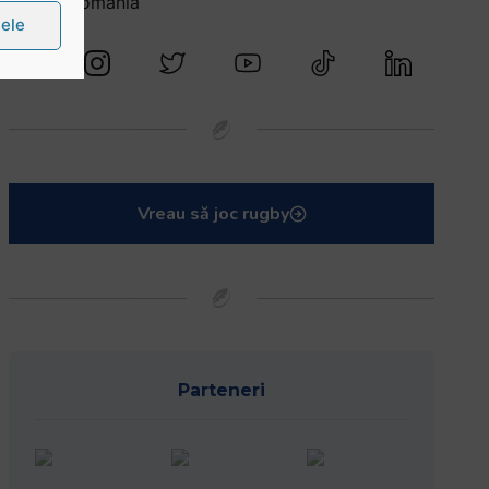
@rugbyromania
țele
Vreau să joc rugby
Parteneri