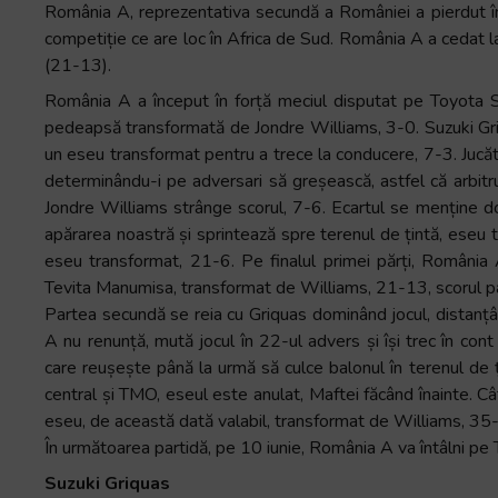
România A, reprezentativa secundă a României a pierdut î
Accessibility,
competiție ce are loc în Africa de Sud. România A a cedat l
apăsați
(21-13).
„Ctrl
România A a început în forță meciul disputat pe Toyota S
+
pedeapsă transformată de Jondre Williams, 3-0. Suzuki Gri
/”
un eseu transformat pentru a trece la conducere, 7-3. Jucăt
Această
determinându-i pe adversari să greșească, astfel că arbitrul
comandă
Jondre Williams strânge scorul, 7-6. Ecartul se menține 
rapidă
apărarea noastră și sprintează spre terenul de țintă, eseu 
activează
eseu transformat, 21-6. Pe finalul primei părți, România 
cititorul
Tevita Manumisa, transformat de Williams, 21-13, scorul p
de
Partea secundă se reia cu Griquas dominând jocul, distan
ecran
A nu renunță, mută jocul în 22-ul advers și își trec în cont
pentru
care reușește până la urmă să culce balonul în terenul de ți
a
central și TMO, eseul este anulat, Maftei făcând înainte. 
vă
eseu, de această dată valabil, transformat de Williams, 35-2
ajuta
În următoarea partidă, pe 10 iunie, România A va întâlni pe
să
navigați
Suzuki Griquas