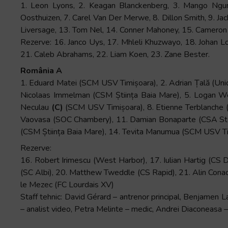
și
1. Leon Lyons, 2. Keagan Blanckenberg, 3. Mango Ngun
să
Oosthuizen, 7. Carel Van Der Merwe, 8. Dillon Smith, 9. Ja
interacționați
Liversage, 13. Tom Nel, 14. Conner Mahoney, 15. Cameron
cu
Rezerve: 16. Janco Uys, 17. Mhleli Khuzwayo, 18. Johan Lo
conținutul.
21. Caleb Abrahams, 22. Liam Koen, 23. Zane Bester.
România A
1. Eduard Matei (SCM USV Timișoara), 2. Adrian Țală (Unio
Nicolaas Immelman (CSM Știința Baia Mare), 5. Logan We
Neculau
(C)
(SCM USV Timișoara), 8. Etienne Terblanche (
Vaovasa (SOC Chambery), 11. Damian Bonaparte (CSA Ste
(CSM Știința Baia Mare), 14. Tevita Manumua (SCM USV Tim
Rezerve:
16. Robert Irimescu (West Harbor), 17. Iulian Hartig (CS
(SC Albi), 20. Matthew Tweddle (CS Rapid), 21. Alin Cona
le Mezec (FC Lourdais XV)
Staff tehnic: David Gérard – antrenor principal, Benjamen L
– analist video, Petra Melinte – medic, Andrei Diaconeasa