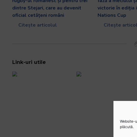
rugby-ul românesc și pentru trei
fază a meciului ș
dintre Stejari, care au devenit
victorie în ediția
oficial cetățeni români
Nations Cup
Citește articolul
Citește artico
Link-uri utile
Website-ul
plăcută.