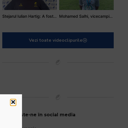
Stejarul Iulian Hartig: A fost un turneu care a unit mai mult echipa
Mohamed Salhi, vicecampion național juniori I: Rugby-ul te învață să accepți și înfrângerile
Vezi toate videoclipurile
Urmărește-ne în social media