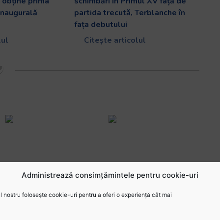
i obține prima
schimbări în Primul XV față de
 inaugurală
partida trecută, Terblanche în
fața debutului
lul
Citește articolul
Administrează consimțămintele pentru cookie-uri
 nostru folosește cookie-uri pentru a oferi o experiență cât mai