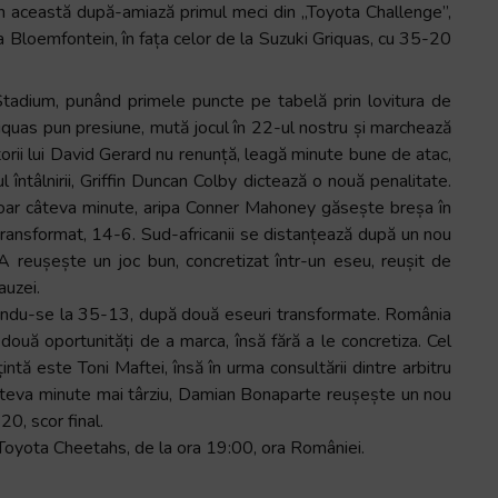
n această după-amiază primul meci din „Toyota Challenge”,
a Bloemfontein, în fața celor de la Suzuki Griquas, cu 35-20
tadium, punând primele puncte pe tabelă prin lovitura de
quas pun presiune, mută jocul în 22-ul nostru și marchează
orii lui David Gerard nu renunță, leagă minute bune de atac,
 întâlnirii, Griffin Duncan Colby dictează o nouă penalitate.
doar câteva minute, aripa Conner Mahoney găsește breșa în
transformat, 14-6. Sud-africanii se distanțează după un nou
A reușește un joc bun, concretizat într-un eseu, reușit de
auzei.
țându-se la 35-13, după două eseuri transformate. România
 două oportunități de a marca, însă fără a le concretiza. Cel
ntă este Toni Maftei, însă în urma consultării dintre arbitru
Câteva minute mai târziu, Damian Bonaparte reușește un nou
0, scor final.
 Toyota Cheetahs, de la ora 19:00, ora României.