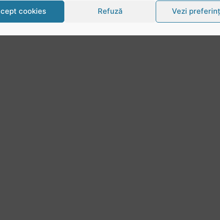
cept cookies
Refuză
Vezi preferin