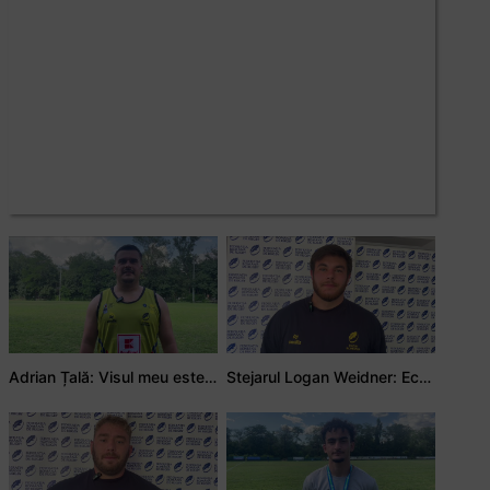
Adrian Țală: Visul meu este să debutez pentru România
Stejarul Logan Weidner: Echipa a muncit mult, iar asta se va vedea în meciurile de la Nations Cup