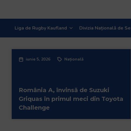
Bun
venit
la
cititorul
Liga de Rugby Kaufland
Divizia Națională de Se
de
ecran
All
in
One
iunie 5, 2026
Națională
Accessibility
Pentru
a
porni
România A, învinsă de Suzuki
cititorul
Griquas în primul meci din Toyota
de
Challenge
ecran
All
in
One