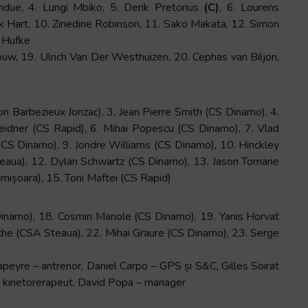
due, 4. Lungi Mbiko, 5. Derik Pretorius
(C)
, 6. Lourens
ck Hart, 10. Zinedine Robinson, 11. Sako Makata, 12. Simon
 Hufke
uw, 19. Ulrich Van Der Westhuizen, 20. Cephas van Biljon,
n Barbezieux Jonzac), 3. Jean Pierre Smith (CS Dinamo), 4.
idner (CS Rapid), 6. Mihai Popescu (CS Dinamo), 7. Vlad
CS Dinamo), 9. Jondre Williams (CS Dinamo), 10. Hinckley
aua), 12. Dylan Schwartz (CS Dinamo), 13. Jason Tomane
ișoara), 15. Toni Maftei (CS Rapid)
 Dinamo), 18. Cosmin Manole (CS Dinamo), 19. Yanis Horvat
che (CSA Steaua), 22. Mihai Graure (CS Dinamo), 23. Serge
apeyre – antrenor, Daniel Carpo – GPS și S&C, Gilles Soirat
 – kinetorerapeut, David Popa – manager