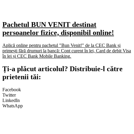
Pachetul BUN VENIT destinat
persoanelor fizice, disponibil online!
Aplică online pentru pachetul "Bun Venit!" de la CEC Bank și
primești fără drumuri la bancă: Cont curent în lei, Card de debit Visa
în lei și CEC Bank Mobile Banking.​
Ți-a plăcut articolul? Distribuie-l către
prietenii tăi:
Facebook
Twitter
LinkedIn
WhatsApp