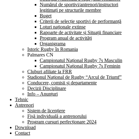
Numărul de sportivi/antrenori/instructori
legitimați pe structurile membre
Buget
Criterii de selecție sportivi de performanță
Loturi naționale extinse
Rapoarte de activitate și Situații financiare
Program anual de activități
Organigrama
Istoric Rugby în Romania
Palmares CN
Campionatul Național Rugby 7s Masculin
Campionatul Național Rugby 7s Feminin
Cluburi afiliate la FRR
Stadionul Național de Rugby “Arcul de Triumf”
Conducere, comisii și departamente
Decizii Disciplinare
Info – Anunțuri
Tehnic
Antrenori
Sistem de licențiere
Fișă individuală a antrenorului
Program cursuri perfecționare 2024
Download
Contact