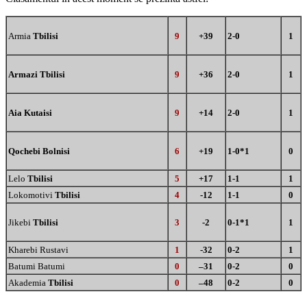
Armia
Tbilisi
9
+
39
2
-0
1
Armazi Tbilisi
9
+
36
2-0
1
Aia Kutaisi
9
+
14
2-0
1
Qochebi Bolnisi
6
+19
1-0*1
0
Lelo
Tbilisi
5
+17
1-1
1
Lokomotivi
Tbilisi
4
-12
1-
1
0
Jikeb
i
Tbilisi
3
-2
0-1*1
1
Kharebi Rustavi
1
-32
0-2
1
Batumi Batumi
0
–
31
0-
2
0
Akademia
Tbilisi
0
–
48
0-
2
0