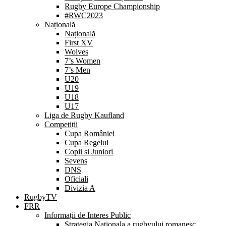
Rugby Europe Championship
#RWC2023
Națională
Națională
First XV
Wolves
7’s Women
7’s Men
U20
U19
U18
U17
Liga de Rugby Kaufland
Competiții
Cupa României
Cupa Regelui
Copii si Juniori
Sevens
DNS
Oficiali
Divizia A
RugbyTV
FRR
Informații de Interes Public
Strategia Nationala a rugbyului romanesc