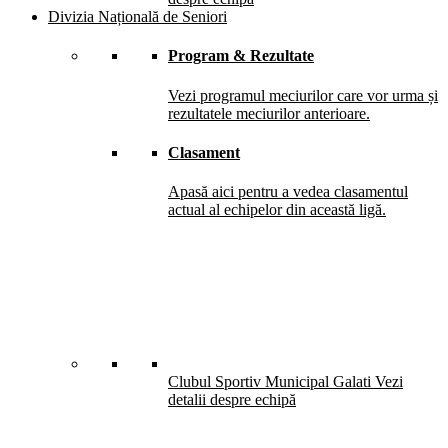
Divizia Națională de Seniori
Program & Rezultate
Vezi programul meciurilor care vor urma și
rezultatele meciurilor anterioare.
Clasament
Apasă aici pentru a vedea clasamentul
actual al echipelor din această ligă.
Clubul Sportiv Municipal Galati
Vezi
detalii despre echipă