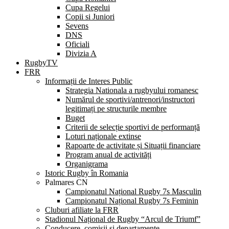
Cupa Regelui
Copii si Juniori
Sevens
DNS
Oficiali
Divizia A
RugbyTV
FRR
Informații de Interes Public
Strategia Nationala a rugbyului romanesc
Numărul de sportivi/antrenori/instructori
legitimați pe structurile membre
Buget
Criterii de selecție sportivi de performanță
Loturi naționale extinse
Rapoarte de activitate și Situații financiare
Program anual de activități
Organigrama
Istoric Rugby în Romania
Palmares CN
Campionatul Național Rugby 7s Masculin
Campionatul Național Rugby 7s Feminin
Cluburi afiliate la FRR
Stadionul Național de Rugby “Arcul de Triumf”
Conducere, comisii și departamente