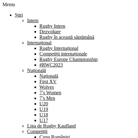
Meniu
Știri
Intern
Rugby Intern
Dezvoltare
Rugby în această săptămână
Internațional
Rugby Internațional
Competiții internaționale
Rugby Europe Championship
#RWC2023
Națională
Națională
First XV
Wolves
7’s Women
7’s Men
U20
U19
U18
U17
Liga de Rugby Kaufland
Competiții
Cupa României