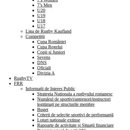
7’s Men
U20
U19
U18
U17
Liga de Rugby Kaufland
Competiții
Cupa României
Cupa Regelui
Copii si Juniori
Sevens
DNS
Oficiali
Divizia A
RugbyTV
FRR
Informații de Interes Public
Strategia Nationala a rugbyului romanesc
Numărul de sportivi/antrenori/instructori
legitimați pe structurile membre
Buget
Criterii de selecție sportivi de performanță
Loturi naționale extinse
Rapoarte de activitate și Situații financiare