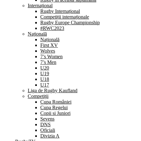
Internațional
Rugby Internațional
Competiții internaționale
Rugby Europe Championship
#RWC2023
Națională
Națională
First XV
Wolves
7’s Women
7’s Men
U20
U19
U18
U17
Liga de Rugby Kaufland
Competiții
Cupa României
Cupa Regelui
Copii si Juniori
Sevens
DNS
Oficiali
Divizia A