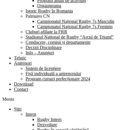
Program anual de activități
Organigrama
Istoric Rugby în Romania
Palmares CN
Campionatul Național Rugby 7s Masculin
Campionatul Național Rugby 7s Feminin
Cluburi afiliate la FRR
Stadionul Național de Rugby “Arcul de Triumf”
Conducere, comisii și departamente
Decizii Disciplinare
Info – Anunțuri
Tehnic
Antrenori
Sistem de licențiere
Fișă individuală a antrenorului
Program cursuri perfecționare 2024
Download
Contact
Meniu
Știri
Intern
Rugby Intern
Dezvoltare
Rugby în această săptămână