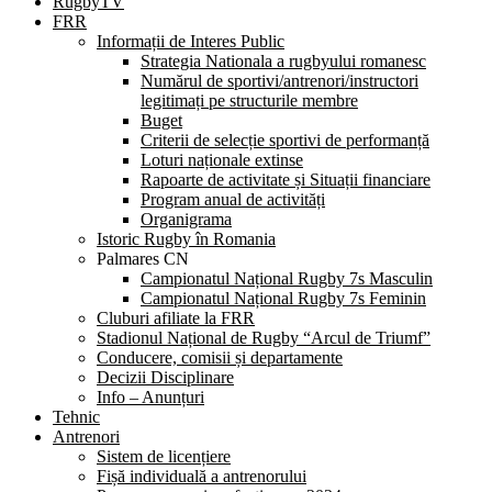
RugbyTV
FRR
Informații de Interes Public
Strategia Nationala a rugbyului romanesc
Numărul de sportivi/antrenori/instructori
legitimați pe structurile membre
Buget
Criterii de selecție sportivi de performanță
Loturi naționale extinse
Rapoarte de activitate și Situații financiare
Program anual de activități
Organigrama
Istoric Rugby în Romania
Palmares CN
Campionatul Național Rugby 7s Masculin
Campionatul Național Rugby 7s Feminin
Cluburi afiliate la FRR
Stadionul Național de Rugby “Arcul de Triumf”
Conducere, comisii și departamente
Decizii Disciplinare
Info – Anunțuri
Tehnic
Antrenori
Sistem de licențiere
Fișă individuală a antrenorului