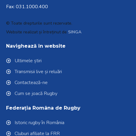
Fax: 031.1000.400
© Toate drepturile sunt rezervate.
Website realizat și întreținut de
SINGA
Navighează în website
Ultimele știri
Transmisii live și reluări
Contactează-ne
Cum se joacă Rugby
Federația Româna de Rugby
Istoric rugby în România
Cluburi afiliate la FRR