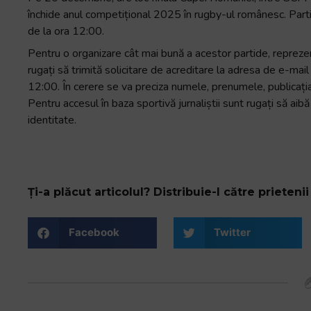
închide anul competițional 2025 în rugby-ul românesc. Part
de la ora 12:00.
Pentru o organizare cât mai bună a acestor partide, repreze
rugați să trimită solicitare de acreditare la adresa de e-m
12:00. În cerere se va preciza numele, prenumele, publicația
Pentru accesul în baza sportivă jurnaliștii sunt rugați să aib
identitate.
Ți-a plăcut articolul? Distribuie-l către prietenii 
Facebook
Twitter