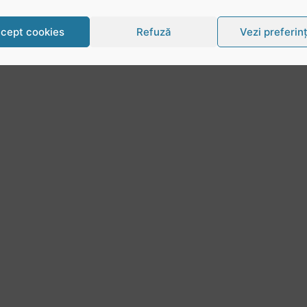
cept cookies
Refuză
Vezi preferin