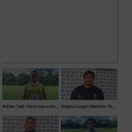
Adrian Țală: Visul meu este să debutez pentru România
Stejarul Logan Weidner: Echipa a muncit mult, iar asta se va vedea în meciurile de la Nations Cup