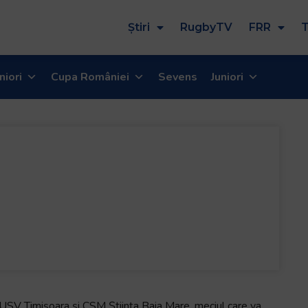
Știri
RugbyTV
FRR
T
niori
Cupa României
Sevens
Juniori
 USV Timișoara și CSM Știința Baia Mare, meciul care va