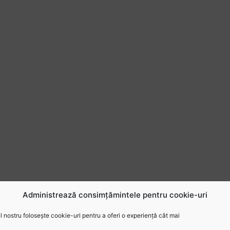
Administrează consimțămintele pentru cookie-uri
 nostru folosește cookie-uri pentru a oferi o experiență cât mai