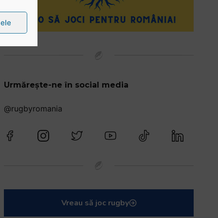
țele
Urmărește-ne în social media
@rugbyromania
Vreau să joc rugby