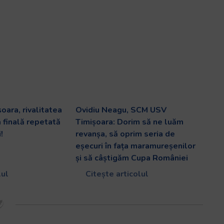
oara, rivalitatea
Ovidiu Neagu, SCM USV
a finală repetată
Timișoara: Dorim să ne luăm
!
revanșa, să oprim seria de
eșecuri în fața maramureșenilor
și să câștigăm Cupa României
lul
Citește articolul