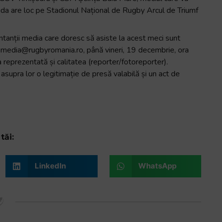
ida are loc pe Stadionul Național de Rugby Arcul de Triumf
ntanții media care doresc să asiste la acest meci sunt
ail media@rugbyromania.ro, până vineri, 19 decembrie, ora
 reprezentată și calitatea (reporter/fotoreporter).
ă asupra lor o legitimație de presă valabilă și un act de
tăi:
LinkedIn
WhatsApp