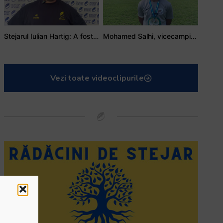
Stejarul Iulian Hartig: A fost un turneu care a unit mai mult echipa
Mohamed Salhi, vicecampion național juniori I: Rugby-ul te învață să accepți și înfrângerile
Vezi toate videoclipurile