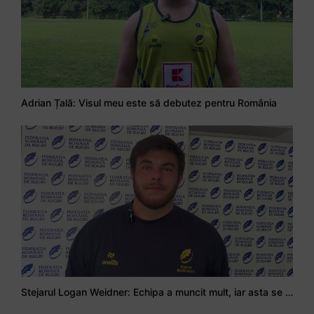
Adrian Țală: Visul meu este să debutez pentru România
Stejarul Logan Weidner: Echipa a muncit mult, iar asta se va vedea în meciurile de la Nations Cup