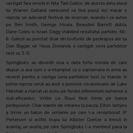
castigat fara emotii in fata Tarii Galilor, de acesta data elevii
lui Warren Gatland nereusind sa tina pasul nici macar o
repriza, un adevarat festival de incercari, avandu-i ca autori
pe Ben Smith, George Moala, Beauden Barrett dubla,
Dane Coles si Israel Dagg stabilind rezultatul partidei, 46-
6. Galezii au punctat doar din loviturile de pedeapsa ale lui
Dan Biggar, iar Noua Zeelanda a castigat seria partidelor
test cu 3-0.
Springboks au dovedit inca o data forta morala de care
dispun si asa cum s-a intamplat cu o saptamana in urma au
revenit pentru a castiga seria partidelor test cu Irlanda. In
prima repriza verzii au avut o posesie covarsitoare, iar Luke
Marshall a marcat un eseu pe fondul inferioritatii numerice a
sud-africanilor, Willie Le Roux fiind trimis pe banca
pedepselor. Chiar inainte de intrarea la pauza, Elton Jantjies
a trimis un balon de urmarire pe care l-a receptionat JP
Pietersen si astfel trupa lui Allister Coetze a trecut in
avantaj, un avataj pe care Springboks l-a mentinut pana la