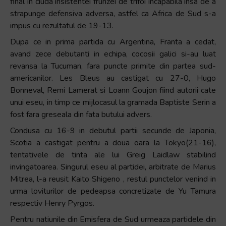
final in ciuda insistentei frunzei de trifoi incapabila insa de a
strapunge defensiva adversa, astfel ca Africa de Sud s-a
impus cu rezultatul de 19-13.
Dupa ce in prima partida cu Argentina, Franta a cedat,
avand zece debutanti in echipa, cocosii galici si-au luat
revansa la Tucuman, fara puncte primite din partea sud-
americanilor. Les Bleus au castigat cu 27-0, Hugo
Bonneval, Remi Lamerat si Loann Goujon fiind autorii cate
unui eseu, in timp ce mijlocasul la gramada Baptiste Serin a
fost fara greseala din fata butului advers.
Condusa cu 16-9 in debutul partii secunde de Japonia,
Scotia a castigat pentru a doua oara la Tokyo(21-16),
tentativele de tinta ale lui Greig Laidlaw stabilind
invingatoarea. Singurul eseu al partidei, arbitrate de Marius
Mitrea, l-a reusit Kaito Shigeno , restul punctelor venind in
urma loviturilor de pedeapsa concretizate de Yu Tamura
respectiv Henry Pyrgos.
Pentru natiunile din Emisfera de Sud urmeaza partidele din