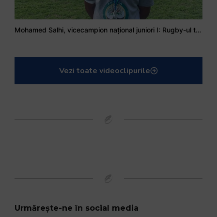
Mohamed Salhi, vicecampion național juniori I: Rugby-ul te învață să accepți și înfrângerile
Vezi toate videoclipurile
Urmărește-ne în social media