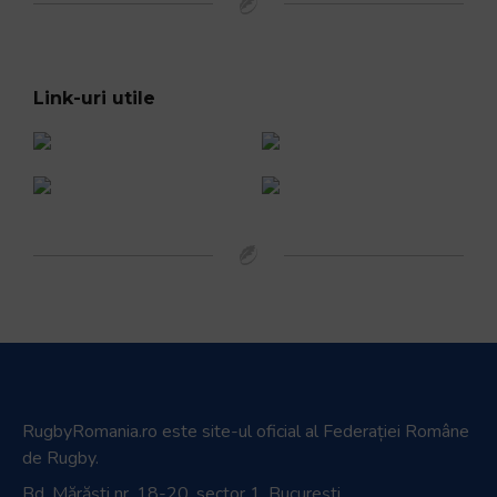
Link-uri utile
RugbyRomania.ro
este site-ul oficial al Federației Române
de Rugby.
Bd. Mărăști nr. 18-20, sector 1, București