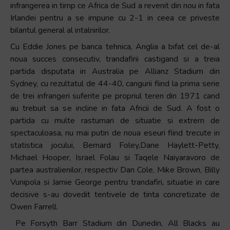
infrangerea in timp ce Africa de Sud a revenit din nou in fata
Irlandei pentru a se impune cu 2-1 in ceea ce priveste
bilantul general al intalnirilor.
Cu Eddie Jones pe banca tehnica, Anglia a bifat cel de-al
noua succes consecutiv, trandafirii castigand si a treia
partida disputata in Australia pe Allianz Stadium din
Sydney, cu rezultatul de 44-40, cangurii fiind la prima serie
de trei infrangeri suferite pe propriul teren din 1971 cand
au trebuit sa se incline in fata Africii de Sud. A fost o
partida cu multe rasturnari de situatie si extrem de
spectaculoasa, nu mai putin de noua eseuri fiind trecute in
statistica jocului, Bernard Foley,Dane Haylett-Petty,
Michael Hooper, Israel Folau si Taqele Naiyaravoro de
partea australienilor, respectiv Dan Cole, Mike Brown, Billy
Vunipola si Jamie George pentru trandafiri, situatie in care
decisive s-au dovedit tentivele de tinta concretizate de
Owen Farrell.
Pe Forsyth Barr Stadium din Dunedin, All Blacks au