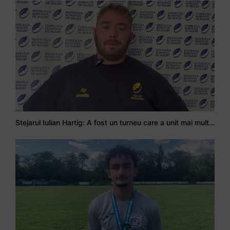
Stejarul Iulian Hartig: A fost un turneu care a unit mai mult echipa