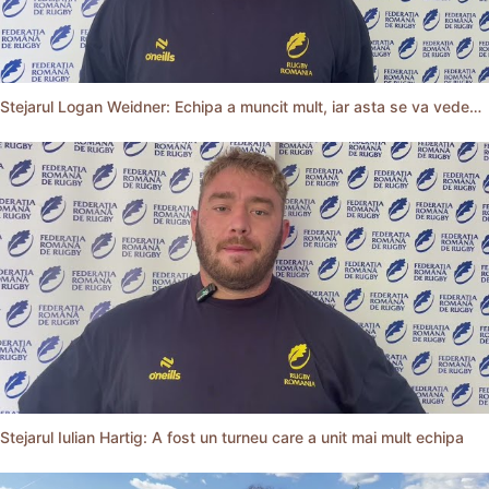
Stejarul Logan Weidner: Echipa a muncit mult, iar asta se va vedea în meciurile de la Nations Cup
Stejarul Iulian Hartig: A fost un turneu care a unit mai mult echipa