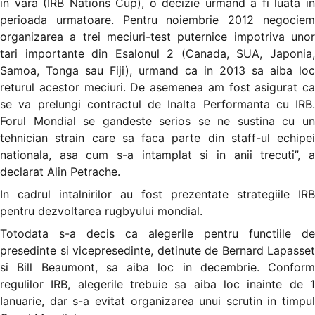
in vara (IRB Nations Cup), o decizie urmand a fi luata in
perioada urmatoare. Pentru noiembrie 2012 negociem
organizarea a trei meciuri-test puternice impotriva unor
tari importante din Esalonul 2 (Canada, SUA, Japonia,
Samoa, Tonga sau Fiji), urmand ca in 2013 sa aiba loc
returul acestor meciuri. De asemenea am fost asigurat ca
se va prelungi contractul de Inalta Performanta cu IRB.
Forul Mondial se gandeste serios se ne sustina cu un
tehnician strain care sa faca parte din staff-ul echipei
nationala, asa cum s-a intamplat si in anii trecuti”, a
declarat Alin Petrache.
In cadrul intalnirilor au fost prezentate strategiile IRB
pentru dezvoltarea rugbyului mondial.
Totodata s-a decis ca alegerile pentru functiile de
presedinte si vicepresedinte, detinute de Bernard Lapasset
si Bill Beaumont, sa aiba loc in decembrie. Conform
regulilor IRB, alegerile trebuie sa aiba loc inainte de 1
Ianuarie, dar s-a evitat organizarea unui scrutin in timpul