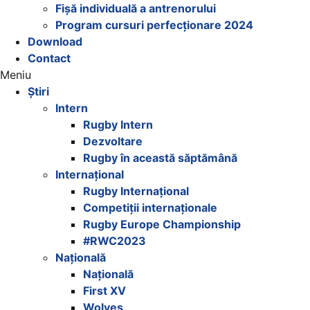
Fișă individuală a antrenorului
Program cursuri perfecționare 2024
Download
Contact
Meniu
Știri
Intern
Rugby Intern
Dezvoltare
Rugby în această săptămână
Internațional
Rugby Internațional
Competiții internaționale
Rugby Europe Championship
#RWC2023
Națională
Națională
First XV
Wolves