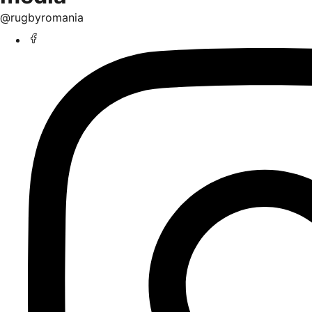
@rugbyromania