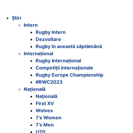
Știri
Intern
Rugby Intern
Dezvoltare
Rugby în această săptămână
Internațional
Rugby Internațional
Competiții internaționale
Rugby Europe Championship
#RWC2023
Națională
Națională
First XV
Wolves
7’s Women
7’s Men
U20