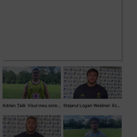
Adrian Țală: Visul meu este să debutez pentru România
Stejarul Logan Weidner: Echipa a muncit mult, iar asta se va vedea în meciurile de la Nations Cup