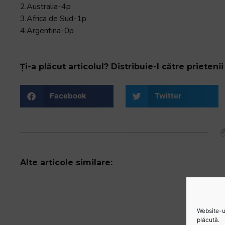
2.Australia-4p
3.Africa de Sud-1p
4.Argentina-0p
Ți-a plăcut articolul? Distribuie-l către prietenii 
Facebook
Twitter
Alte articole similare:
Website-ul
plăcută.