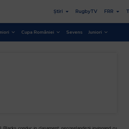
Știri
RugbyTV
FRR
T
niori
Cupa României
Sevens
Juniori
 Blacks conduc in clasament, neozeelandezii invingand cu