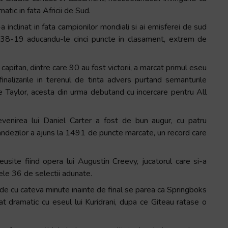
tic in fata Africii de Sud.
a inclinat in fata campionilor mondiali si ai emisferei de sud
 de 38-19 aducandu-le cinci puncte in clasament, extrem de
capitan, dintre care 90 au fost victorii, a marcat primul eseu
nalizarile in terenul de tinta advers purtand semanturile
e Taylor, acesta din urma debutand cu incercare pentru All
revenirea lui Daniel Carter a fost de bun augur, cu patru
andezilor a ajuns la 1491 de puncte marcate, un record care
usite fiind opera lui Augustin Creevy, jucatorul care si-a
cele 36 de selectii adunate.
nde cu cateva minute inainte de final se parea ca Springboks
igat dramatic cu eseul lui Kuridrani, dupa ce Giteau ratase o