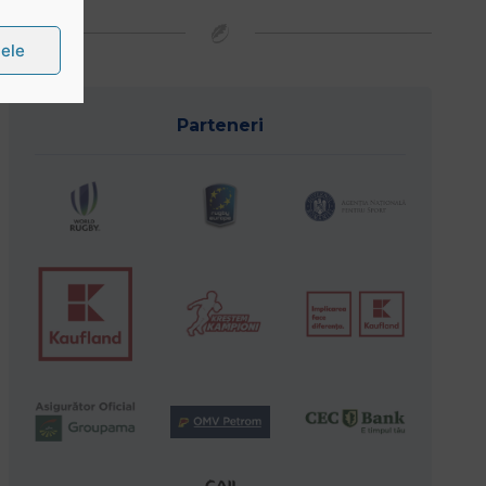
țele
Parteneri