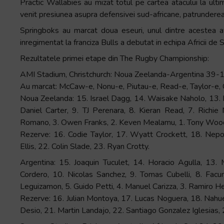
Practic Wallabies au mizat totul pe cartea atacului la ultim
venit presiunea asupra defensivei sud-africane, patrunderea s
Springboks au marcat doua eseuri, unul dintre acestea av
inregimentat la franciza Bulls a debutat in echipa Africii de 
Rezultatele primei etape din The Rugby Championship:
AMI Stadium, Christchurch: Noua Zeelanda-Argentina 39-
Au marcat: McCaw-e, Nonu-e, Piutau-e, Read-e, Taylor-e, C
Noua Zeelanda: 15. Israel Dagg, 14. Waisake Naholo, 13. M
Daniel Carter, 9. TJ Perenara, 8. Kieran Read, 7. Richie
Romano, 3. Owen Franks, 2. Keven Mealamu, 1. Tony Woo
Rezerve: 16. Codie Taylor, 17. Wyatt Crockett, 18. Nep
Ellis, 22. Colin Slade, 23. Ryan Crotty.
Argentina: 15. Joaquin Tuculet, 14. Horacio Agulla, 13.
Cordero, 10. Nicolas Sanchez, 9. Tomas Cubelli, 8. Facu
Leguizamon, 5. Guido Petti, 4. Manuel Carizza, 3. Ramiro He
Rezerve: 16. Julian Montoya, 17. Lucas Noguera, 18. Nahu
Desio, 21. Martin Landajo, 22. Santiago Gonzalez Iglesias