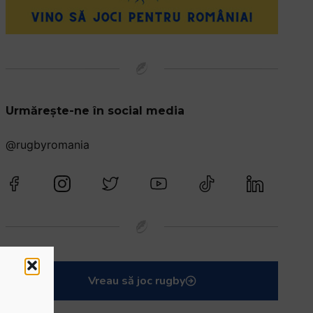
Urmărește-ne în social media
@rugbyromania
Vreau să joc rugby