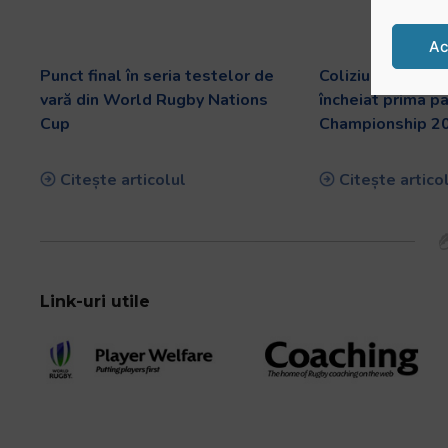
Ac
Punct final în seria testelor de
Coliziunea emisf
vară din World Rugby Nations
încheiat prima p
Cup
Championship 2
Citește articolul
Citește artico
Link-uri utile