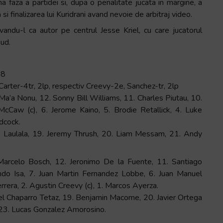
a faza a partidei si, dupa o penalitate jucata in margine, a
i finalizarea lui Kuridrani avand nevoie de arbitraj video.
andu-l ca autor pe centrul Jesse Kriel, cu care jucatorul
Sud.
18
arter-4tr, 2lp, respectiv Creevy-2e, Sanchez-tr, 2lp
a’a Nonu, 12. Sonny Bill Williams, 11. Charles Piutau, 10.
 McCaw (c), 6. Jerome Kaino, 5. Brodie Retallick, 4. Luke
dcock.
o Laulala, 19. Jeremy Thrush, 20. Liam Messam, 21. Andy
 Marcelo Bosch, 12. Jeronimo De la Fuente, 11. Santiago
ndo Isa, 7. Juan Martin Fernandez Lobbe, 6. Juan Manuel
rrera, 2. Agustin Creevy (c), 1. Marcos Ayerza.
el Chaparro Tetaz, 19. Benjamin Macome, 20. Javier Ortega
, 23. Lucas Gonzalez Amorosino.