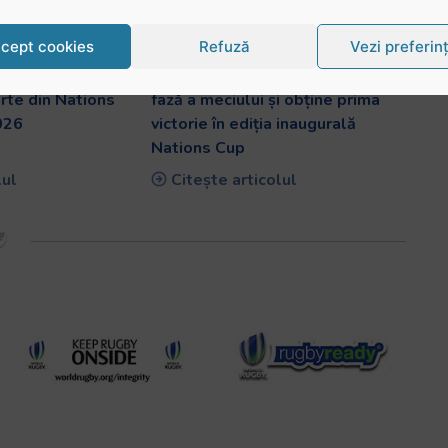
cept cookies
Refuză
Vezi preferin
erelor! S-a
România învinge Samoa la ultima
arte din Nations
fază a meciului și obține prima
026
victorie în ediția inaugurală
Nations Cup
lul
Citește articolul