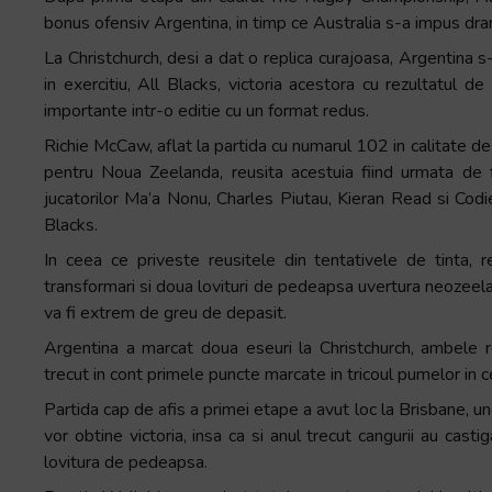
bonus ofensiv Argentina, in timp ce Australia s-a impus drama
La Christchurch, desi a dat o replica curajoasa, Argentina s-
in exercitiu, All Blacks, victoria acestora cu rezultatul
importante intr-o editie cu un format redus.
Richie McCaw, aflat la partida cu numarul 102 in calitate de 
pentru Noua Zeelanda, reusita acestuia fiind urmata de fi
jucatorilor Ma’a Nonu, Charles Piutau, Kieran Read si Codi
Blacks.
In ceea ce priveste reusitele din tentativele de tinta, 
transformari si doua lovituri de pedeapsa uvertura neozeel
va fi extrem de greu de depasit.
Argentina a marcat doua eseuri la Christchurch, ambele re
trecut in cont primele puncte marcate in tricoul pumelor in 
Partida cap de afis a primei etape a avut loc la Brisbane, u
vor obtine victoria, insa ca si anul trecut cangurii au cast
lovitura de pedeapsa.