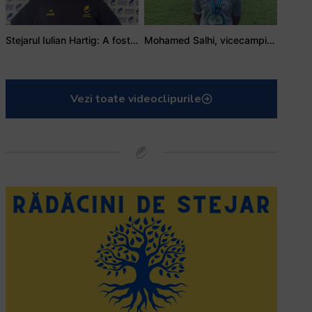
Stejarul Iulian Hartig: A fost un turneu care a unit mai mult echipa
Mohamed Salhi, vicecampion național juniori I: Rugby-ul te învață să accepți și înfrângerile
Vezi toate videoclipurile