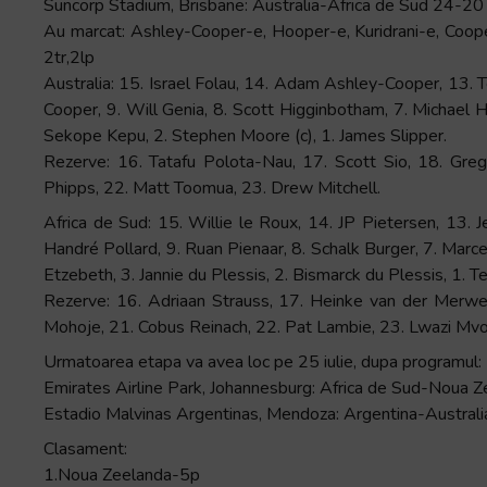
Suncorp Stadium, Brisbane: Australia-Africa de Sud 24-20
Au marcat: Ashley-Cooper-e, Hooper-e, Kuridrani-e, Cooper-
2tr,2lp
Australia: 15. Israel Folau, 14. Adam Ashley-Cooper, 13. T
Cooper, 9. Will Genia, 8. Scott Higginbotham, 7. Michael H
Sekope Kepu, 2. Stephen Moore (c), 1. James Slipper.
Rezerve: 16. Tatafu Polota-Nau, 17. Scott Sio, 18. Gre
Phipps, 22. Matt Toomua, 23. Drew Mitchell.
Africa de Sud: 15. Willie le Roux, 14. JP Pietersen, 13. 
Handré Pollard, 9. Ruan Pienaar, 8. Schalk Burger, 7. Marcel
Etzebeth, 3. Jannie du Plessis, 2. Bismarck du Plessis, 1. T
Rezerve: 16. Adriaan Strauss, 17. Heinke van der Merwe
Mohoje, 21. Cobus Reinach, 22. Pat Lambie, 23. Lwazi Mv
Urmatoarea etapa va avea loc pe 25 iulie, dupa programul:
Emirates Airline Park, Johannesburg: Africa de Sud-Noua 
Estadio Malvinas Argentinas, Mendoza: Argentina-Australi
Clasament:
1.Noua Zeelanda-5p