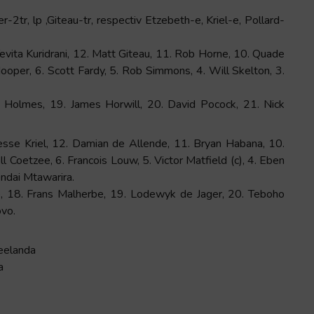
2tr, lp ,Giteau-tr, respectiv Etzebeth-e, Kriel-e, Pollard-
evita Kuridrani, 12. Matt Giteau, 11. Rob Horne, 10. Quade
ooper, 6. Scott Fardy, 5. Rob Simmons, 4. Will Skelton, 3.
g Holmes, 19. James Horwill, 20. David Pocock, 21. Nick
Jesse Kriel, 12. Damian de Allende, 11. Bryan Habana, 10.
l Coetzee, 6. Francois Louw, 5. Victor Matfield (c), 4. Eben
endai Mtawarira.
, 18. Frans Malherbe, 19. Lodewyk de Jager, 20. Teboho
ovo.
Zeelanda
a