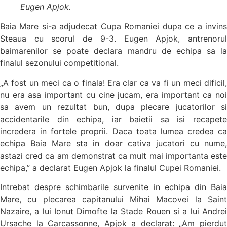
Eugen Apjok.
Baia Mare si-a adjudecat Cupa Romaniei dupa ce a invins
Steaua cu scorul de 9-3. Eugen Apjok, antrenorul
baimarenilor se poate declara mandru de echipa sa la
finalul sezonului competitional.
„A fost un meci ca o finala! Era clar ca va fi un meci dificil,
nu era asa important cu cine jucam, era important ca noi
sa avem un rezultat bun, dupa plecare jucatorilor si
accidentarile din echipa, iar baietii sa isi recapete
incredera in fortele proprii. Daca toata lumea credea ca
echipa Baia Mare sta in doar cativa jucatori cu nume,
astazi cred ca am demonstrat ca mult mai importanta este
echipa,” a declarat Eugen Apjok la finalul Cupei Romaniei.
Intrebat despre schimbarile survenite in echipa din Baia
Mare, cu plecarea capitanului Mihai Macovei la Saint
Nazaire, a lui Ionut Dimofte la Stade Rouen si a lui Andrei
Ursache la Carcassonne, Apjok a declarat: „Am pierdut