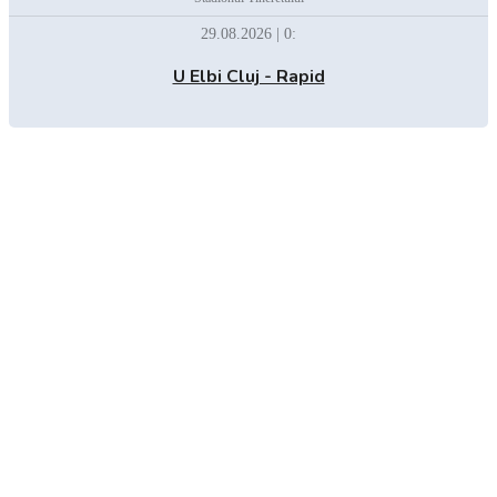
29.08.2026 | 0:
U Elbi Cluj - Rapid