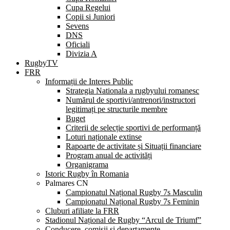
Cupa Regelui
Copii si Juniori
Sevens
DNS
Oficiali
Divizia A
RugbyTV
FRR
Informații de Interes Public
Strategia Nationala a rugbyului romanesc
Numărul de sportivi/antrenori/instructori
legitimați pe structurile membre
Buget
Criterii de selecție sportivi de performanță
Loturi naționale extinse
Rapoarte de activitate și Situații financiare
Program anual de activități
Organigrama
Istoric Rugby în Romania
Palmares CN
Campionatul Național Rugby 7s Masculin
Campionatul Național Rugby 7s Feminin
Cluburi afiliate la FRR
Stadionul Național de Rugby “Arcul de Triumf”
Conducere, comisii și departamente