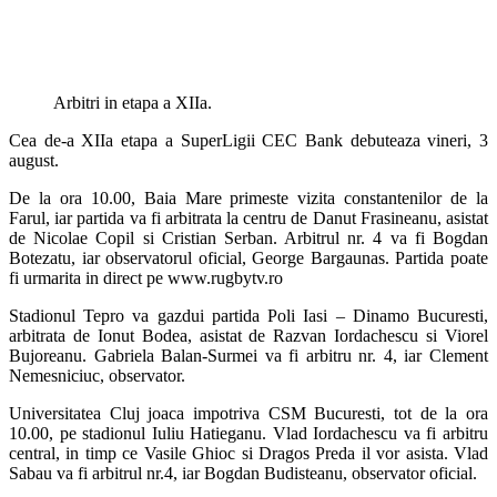
Arbitri in etapa a XIIa.
Cea de-a XIIa etapa a SuperLigii CEC Bank debuteaza vineri, 3
august.
De la ora 10.00, Baia Mare primeste vizita constantenilor de la
Farul, iar partida va fi arbitrata la centru de Danut Frasineanu, asistat
de Nicolae Copil si Cristian Serban. Arbitrul nr. 4 va fi Bogdan
Botezatu, iar observatorul oficial, George Bargaunas. Partida poate
fi urmarita in direct pe www.rugbytv.ro
Stadionul Tepro va gazdui partida Poli Iasi – Dinamo Bucuresti,
arbitrata de Ionut Bodea, asistat de Razvan Iordachescu si Viorel
Bujoreanu. Gabriela Balan-Surmei va fi arbitru nr. 4, iar Clement
Nemesniciuc, observator.
Universitatea Cluj joaca impotriva CSM Bucuresti, tot de la ora
10.00, pe stadionul Iuliu Hatieganu. Vlad Iordachescu va fi arbitru
central, in timp ce Vasile Ghioc si Dragos Preda il vor asista. Vlad
Sabau va fi arbitrul nr.4, iar Bogdan Budisteanu, observator oficial.