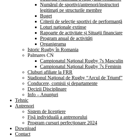
Numărul de sportivi/antrenori/instructori
legitimați pe structurile membre
Buget
Criterii de selecție sportivi de performanță
Loturi naționale extinse
Rapoarte de activitate și Situații financiare
Program anual de activități
Organigrama
Istoric Rugby în Romania
Palmares CN
Campionatul Național Rugby 7s Masculin
Campionatul Național Rugby 7s Feminin
Cluburi afiliate la FRR
Stadionul Național de Rugby “Arcul de Triumf”
Conducere, comisii și departamente
Decizii Disciplinare
Info – Anunțuri
Tehnic
Antrenori
Sistem de licențiere
Fișă individuală a antrenorului
Program cursuri perfecționare 2024
Download
Contact