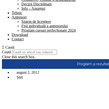
Decizii Disciplinare
Info – Anunțuri
Tehnic
Antrenori
Sistem de licențiere
Fișă individuală a antrenorului
Program cursuri perfecționare 2024
Download
Contact
Caută
Caută
Close this search box.
august 2, 2012
Știri
Arbitri in Etapa a XIIa a SuperLigii CEC Bank