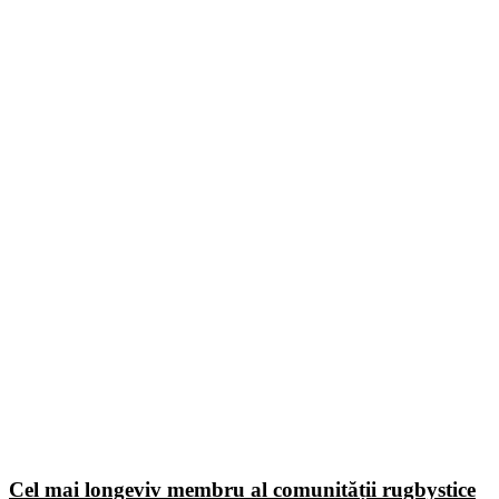
Cel mai longeviv membru al comunității rugbystice