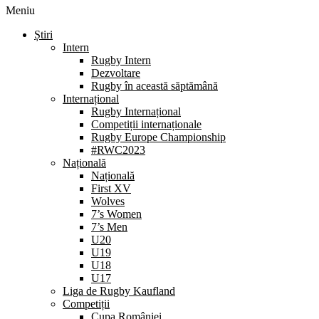
Meniu
Știri
Intern
Rugby Intern
Dezvoltare
Rugby în această săptămână
Internațional
Rugby Internațional
Competiții internaționale
Rugby Europe Championship
#RWC2023
Națională
Națională
First XV
Wolves
7’s Women
7’s Men
U20
U19
U18
U17
Liga de Rugby Kaufland
Competiții
Cupa României