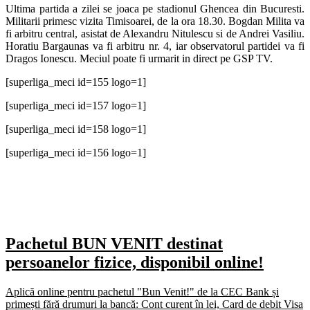
Ultima partida a zilei se joaca pe stadionul Ghencea din Bucuresti.
Militarii primesc vizita Timisoarei, de la ora 18.30. Bogdan Milita va
fi arbitru central, asistat de Alexandru Nitulescu si de Andrei Vasiliu.
Horatiu Bargaunas va fi arbitru nr. 4, iar observatorul partidei va fi
Dragos Ionescu. Meciul poate fi urmarit in direct pe GSP TV.
[superliga_meci id=155 logo=1]
[superliga_meci id=157 logo=1]
[superliga_meci id=158 logo=1]
[superliga_meci id=156 logo=1]
Pachetul BUN VENIT destinat
persoanelor fizice, disponibil online!
Aplică online pentru pachetul "Bun Venit!" de la CEC Bank și
primești fără drumuri la bancă: Cont curent în lei, Card de debit Visa