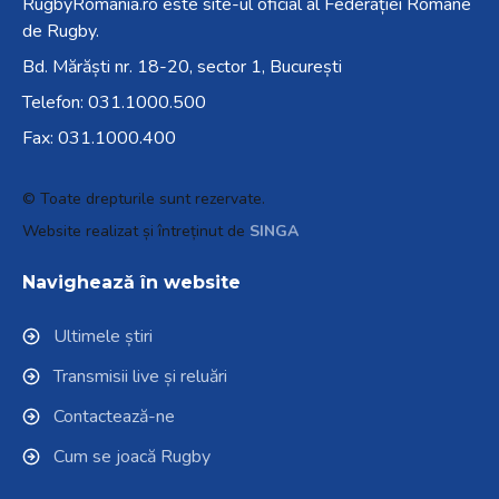
RugbyRomania.ro
este site-ul oficial al Federației Române
de Rugby.
Bd. Mărăști nr. 18-20, sector 1, București
Telefon:
031.1000.500
Fax: 031.1000.400
© Toate drepturile sunt rezervate.
Website realizat și întreținut de
SINGA
Navighează în website
Ultimele știri
Transmisii live și reluări
Contactează-ne
Cum se joacă Rugby