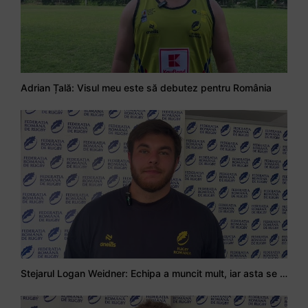
Adrian Țală: Visul meu este să debutez pentru România
Stejarul Logan Weidner: Echipa a muncit mult, iar asta se va vedea în meciurile de la Nations Cup