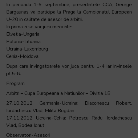
In perioada 1-9 septembrie, presedintele CCA, George
+
Bargaunas va participa la Praga la Campionatul European
/".
U-20 in calitate de asesor de arbitri.
This
In prima zi se vor juca meciurile:
shortcut
Elvetia-Ungaria
activates
Polonia-Lituania
the
Ucraina-Luxemburg
screen
Cehia-Moldova.
reader
to
Dupa care invingatoarele vor juca pentru 1-4 iar invinsele
help
pt.5-8.
you
Program
navigate
Arbitri – Cupa Europeana a Natiunilor – Divizia 1B
and
interact
27.10.2012 Germania-Ucraina: Diaconescu Robert,
with
Iordachescu Vlad, Milita Bogdan
the
17.11.2012 Ucraina-Cehia: Petrescu Radu, Iordachescu
content.
Vlad, Bodea Ionut
Observatori-Asesori