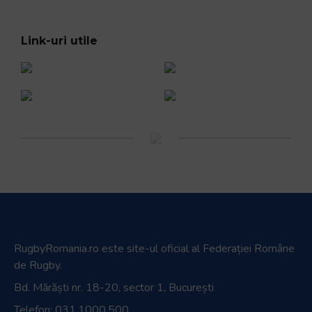
Link-uri utile
RugbyRomania.ro
este site-ul oficial al Federației Române
de Rugby.
Bd. Mărăști nr. 18-20, sector 1, București
Telefon:
031.1000.500