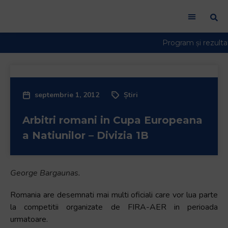
Welcome
to
All
in
One
Accessibility
screen
reader.
septembrie 1, 2012
Știri
To
start
Arbitri romani in Cupa Europeana
the
a Natiunilor – Divizia 1B
All
in
One
George Bargaunas.
Accessibility
screen
Romania are desemnati mai multi oficiali care vor lua parte
reader,
la competitii organizate de FIRA-AER in perioada
press
urmatoare.
"Ctrl