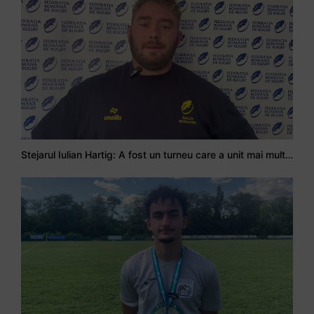
Stejarul Iulian Hartig: A fost un turneu care a unit mai mult echipa