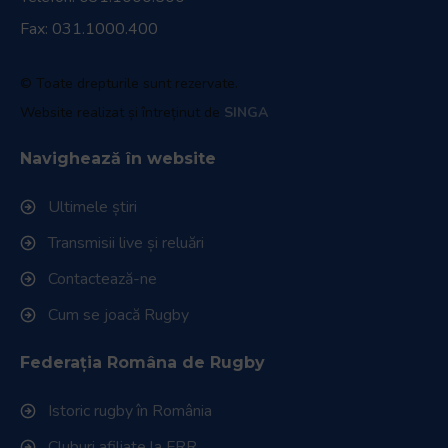
Fax: 031.1000.400
© Toate drepturile sunt rezervate.
Website realizat și întreținut de
SINGA
Navighează în website
Ultimele știri
Transmisii live și reluări
Contactează-ne
Cum se joacă Rugby
Federația Româna de Rugby
Istoric rugby în România
Cluburi afiliate la FRR