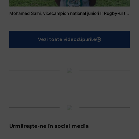
Mohamed Salhi, vicecampion național juniori I: Rugby-ul te învață să accepți și înfrângerile
Vezi toate videoclipurile
Urmărește-ne în social media