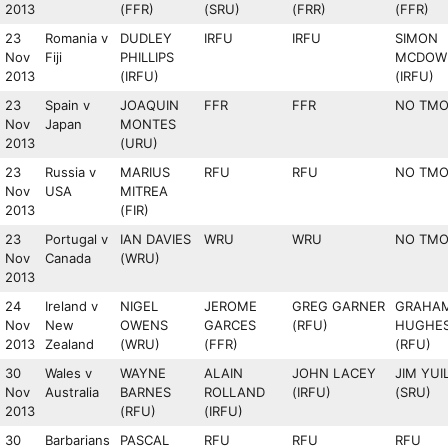
2013
(FFR)
(SRU)
(FRR)
(FFR)
23
Romania v
DUDLEY
IRFU
IRFU
SIMON
Nov
Fiji
PHILLIPS
MCDOW
2013
(IRFU)
(IRFU)
23
Spain v
JOAQUIN
FFR
FFR
NO TM
Nov
Japan
MONTES
2013
(URU)
23
Russia v
MARIUS
RFU
RFU
NO TM
Nov
USA
MITREA
2013
(FIR)
23
Portugal v
IAN DAVIES
WRU
WRU
NO TM
Nov
Canada
(WRU)
2013
24
Ireland v
NIGEL
JEROME
GREG GARNER
GRAHA
Nov
New
OWENS
GARCES
(RFU)
HUGHE
2013
Zealand
(WRU)
(FFR)
(RFU)
30
Wales v
WAYNE
ALAIN
JOHN LACEY
JIM YUI
Nov
Australia
BARNES
ROLLAND
(IRFU)
(SRU)
2013
(RFU)
(IRFU)
30
Barbarians
PASCAL
RFU
RFU
RFU