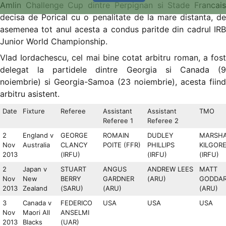
Amlin Challenge Cup dintre Perpignan si Stade Francais
decisa de Porical cu o penalitate de la mare distanta, de
asemenea tot anul acesta a condus paritde din cadrul IRB
Junior World Championship.
Vlad Iordachescu, cel mai bine cotat arbitru roman, a fost
delegat la partidele dintre Georgia si Canada (9
noiembrie) si Georgia-Samoa (23 noiembrie), acesta fiind
arbitru asistent.
Date
Fixture
Referee
Assistant
Assistant
TMO
Referee 1
Referee 2
2
England v
GEORGE
ROMAIN
DUDLEY
MARSHA
Nov
Australia
CLANCY
POITE (FFR)
PHILLIPS
KILGOR
2013
(IRFU)
(IRFU)
(IRFU)
2
Japan v
STUART
ANGUS
ANDREW LEES
MATT
Nov
New
BERRY
GARDNER
(ARU)
GODDA
2013
Zealand
(SARU)
(ARU)
(ARU)
3
Canada v
FEDERICO
USA
USA
USA
Nov
Maori All
ANSELMI
2013
Blacks
(UAR)