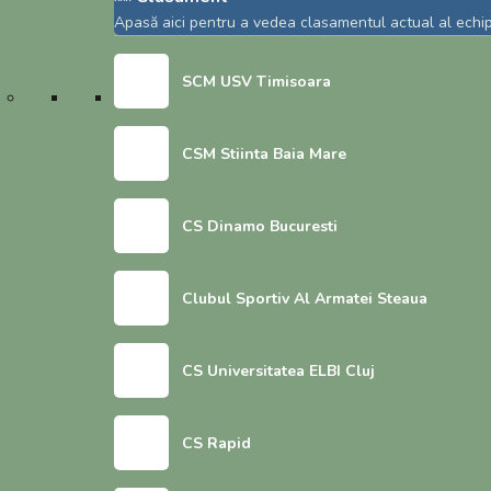
care vor conduce
+
Apasă aici pentru a vedea clasamentul actual al echipe
partidele test din luna
/".
This
SCM USV Timisoara
noiembrie ale
shortcut
activates
Stejarilor
the
CSM Stiinta Baia Mare
screen
reader
CS Dinamo Bucuresti
to
help
you
Clubul Sportiv Al Armatei Steaua
navigate
and
interact
CS Universitatea ELBI Cluj
with
the
content.
CS Rapid