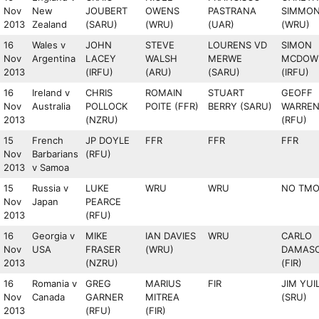
Nov
New
JOUBERT
OWENS
PASTRANA
SIMMO
2013
Zealand
(SARU)
(WRU)
(UAR)
(WRU)
16
Wales v
JOHN
STEVE
LOURENS VD
SIMON
Nov
Argentina
LACEY
WALSH
MERWE
MCDOW
2013
(IRFU)
(ARU)
(SARU)
(IRFU)
16
Ireland v
CHRIS
ROMAIN
STUART
GEOFF
Nov
Australia
POLLOCK
POITE (FFR)
BERRY (SARU)
WARRE
2013
(NZRU)
(RFU)
15
French
JP DOYLE
FFR
FFR
FFR
Nov
Barbarians
(RFU)
2013
v Samoa
15
Russia v
LUKE
WRU
WRU
NO TM
Nov
Japan
PEARCE
2013
(RFU)
16
Georgia v
MIKE
IAN DAVIES
WRU
CARLO
Nov
USA
FRASER
(WRU)
DAMAS
2013
(NZRU)
(FIR)
16
Romania v
GREG
MARIUS
FIR
JIM YUI
Nov
Canada
GARNER
MITREA
(SRU)
2013
(RFU)
(FIR)