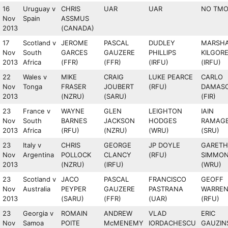
16
Uruguay v
CHRIS
UAR
UAR
NO TM
Nov
Spain
ASSMUS
2013
(CANADA)
17
Scotland v
JEROME
PASCAL
DUDLEY
MARSHA
Nov
South
GARCES
GAUZERE
PHILLIPS
KILGOR
2013
Africa
(FFR)
(FFR)
(IRFU)
(IRFU)
22
Wales v
MIKE
CRAIG
LUKE PEARCE
CARLO
Nov
Tonga
FRASER
JOUBERT
(RFU)
DAMAS
2013
(NZRU)
(SARU)
(FIR)
23
France v
WAYNE
GLEN
LEIGHTON
IAIN
Nov
South
BARNES
JACKSON
HODGES
RAMAG
2013
Africa
(RFU)
(NZRU)
(WRU)
(SRU)
23
Italy v
CHRIS
GEORGE
JP DOYLE
GARETH
Nov
Argentina
POLLOCK
CLANCY
(RFU)
SIMMO
2013
(NZRU)
(IRFU)
(WRU)
23
Scotland v
JACO
PASCAL
FRANCISCO
GEOFF
Nov
Australia
PEYPER
GAUZERE
PASTRANA
WARRE
2013
(SARU)
(FFR)
(UAR)
(RFU)
23
Georgia v
ROMAIN
ANDREW
VLAD
ERIC
Nov
Samoa
POITE
McMENEMY
IORDACHESCU
GAUZIN