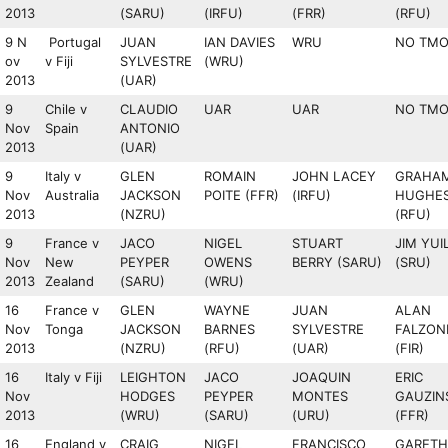
2013
(SARU)
(IRFU)
(FRR)
(RFU)
9 N
Portugal
JUAN
IAN DAVIES
WRU
NO TM
ov
v Fiji
SYLVESTRE
(WRU)
2013
(UAR)
9
Chile v
CLAUDIO
UAR
UAR
NO TM
Nov
Spain
ANTONIO
2013
(UAR)
9
Italy v
GLEN
ROMAIN
JOHN LACEY
GRAHA
Nov
Australia
JACKSON
POITE (FFR)
(IRFU)
HUGHE
2013
(NZRU)
(RFU)
9
France v
JACO
NIGEL
STUART
JIM YUI
Nov
New
PEYPER
OWENS
BERRY (SARU)
(SRU)
2013
Zealand
(SARU)
(WRU)
16
France v
GLEN
WAYNE
JUAN
ALAN
Nov
Tonga
JACKSON
BARNES
SYLVESTRE
FALZON
2013
(NZRU)
(RFU)
(UAR)
(FIR)
16
Italy v Fiji
LEIGHTON
JACO
JOAQUIN
ERIC
Nov
HODGES
PEYPER
MONTES
GAUZIN
2013
(WRU)
(SARU)
(URU)
(FFR)
16
England v
CRAIG
NIGEL
FRANCISCO
GARETH