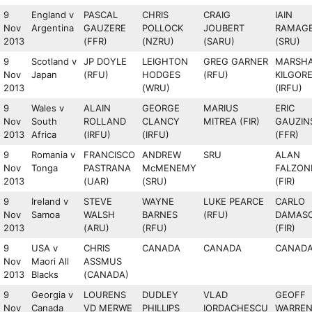
9
England v
PASCAL
CHRIS
CRAIG
IAIN
Nov
Argentina
GAUZERE
POLLOCK
JOUBERT
RAMAG
2013
(FFR)
(NZRU)
(SARU)
(SRU)
9
Scotland v
JP DOYLE
LEIGHTON
GREG GARNER
MARSHA
Nov
Japan
(RFU)
HODGES
(RFU)
KILGOR
2013
(WRU)
(IRFU)
9
Wales v
ALAIN
GEORGE
MARIUS
ERIC
Nov
South
ROLLAND
CLANCY
MITREA (FIR)
GAUZIN
2013
Africa
(IRFU)
(IRFU)
(FFR)
9
Romania v
FRANCISCO
ANDREW
SRU
ALAN
Nov
Tonga
PASTRANA
McMENEMY
FALZON
2013
(UAR)
(SRU)
(FIR)
9
Ireland v
STEVE
WAYNE
LUKE PEARCE
CARLO
Nov
Samoa
WALSH
BARNES
(RFU)
DAMAS
2013
(ARU)
(RFU)
(FIR)
9
USA v
CHRIS
CANADA
CANADA
CANAD
Nov
Maori All
ASSMUS
2013
Blacks
(CANADA)
9
Georgia v
LOURENS
DUDLEY
VLAD
GEOFF
Nov
Canada
VD MERWE
PHILLIPS
IORDACHESCU
WARRE