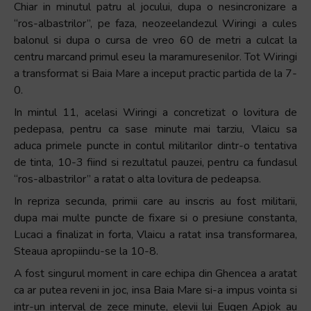
Chiar in minutul patru al jocului, dupa o nesincronizare a
+
“ros-albastrilor”, pe faza, neozeelandezul Wiringi a cules
/".
balonul si dupa o cursa de vreo 60 de metri a culcat la
This
centru marcand primul eseu la maramuresenilor. Tot Wiringi
shortcut
a transformat si Baia Mare a inceput practic partida de la 7-
activates
0.
the
In mintul 11, acelasi Wiringi a concretizat o lovitura de
screen
pedepasa, pentru ca sase minute mai tarziu, Vlaicu sa
reader
aduca primele puncte in contul militarilor dintr-o tentativa
to
de tinta, 10-3 fiind si rezultatul pauzei, pentru ca fundasul
help
“ros-albastrilor” a ratat o alta lovitura de pedeapsa.
you
navigate
In repriza secunda, primii care au inscris au fost militarii,
and
dupa mai multe puncte de fixare si o presiune constanta,
interact
Lucaci a finalizat in forta, Vlaicu a ratat insa transformarea,
with
Steaua apropiindu-se la 10-8.
the
A fost singurul moment in care echipa din Ghencea a aratat
content.
ca ar putea reveni in joc, insa Baia Mare si-a impus vointa si
intr-un interval de zece minute, elevii lui Eugen Apjok au