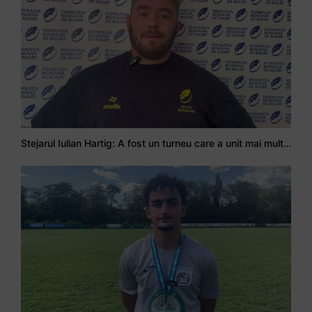
Stejarul Iulian Hartig: A fost un turneu care a unit mai mult echipa