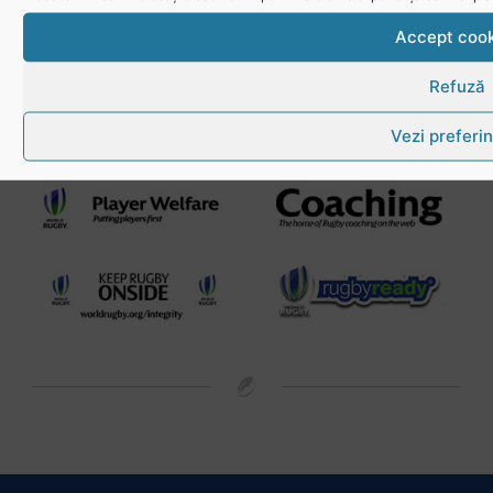
Accept cook
Refuză
Vezi preferin
Link-uri utile