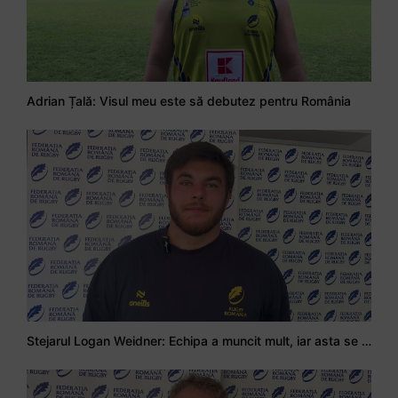
Adrian Țală: Visul meu este să debutez pentru România
Stejarul Logan Weidner: Echipa a muncit mult, iar asta se va vedea în meciurile de la Nations Cup