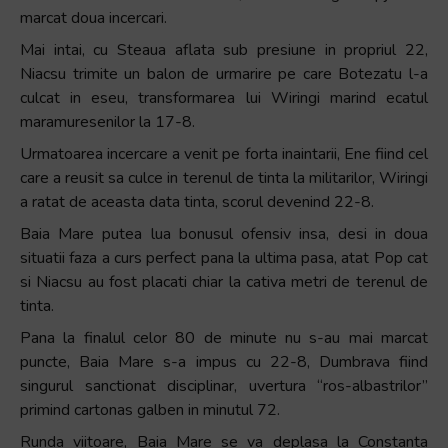
marcat doua incercari.
Mai intai, cu Steaua aflata sub presiune in propriul 22,
Niacsu trimite un balon de urmarire pe care Botezatu l-a
culcat in eseu, transformarea lui Wiringi marind ecatul
maramuresenilor la 17-8.
Urmatoarea incercare a venit pe forta inaintarii, Ene fiind cel
care a reusit sa culce in terenul de tinta la militarilor, Wiringi
a ratat de aceasta data tinta, scorul devenind 22-8.
Baia Mare putea lua bonusul ofensiv insa, desi in doua
situatii faza a curs perfect pana la ultima pasa, atat Pop cat
si Niacsu au fost placati chiar la cativa metri de terenul de
tinta.
Pana la finalul celor 80 de minute nu s-au mai marcat
puncte, Baia Mare s-a impus cu 22-8, Dumbrava fiind
singurul sanctionat disciplinar, uvertura “ros-albastrilor”
primind cartonas galben in minutul 72.
Runda viitoare, Baia Mare se va deplasa la Constanta