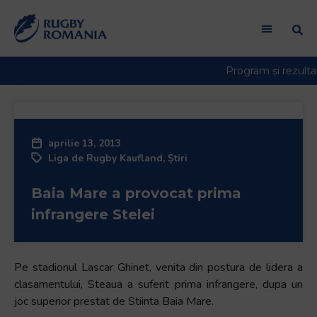
Welcome
to
All
in
One
Accessibility
screen
reader.
aprilie 13, 2013
To
Liga de Rugby Kaufland
,
Știri
start
the
Baia Mare a provocat prima
All
in
infrangere Stelei
One
Accessibility
screen
Pe stadionul Lascar Ghinet, venita din postura de lidera a
reader,
clasamentului, Steaua a suferit prima infrangere, dupa un
press
joc superior prestat de Stiinta Baia Mare.
"Ctrl