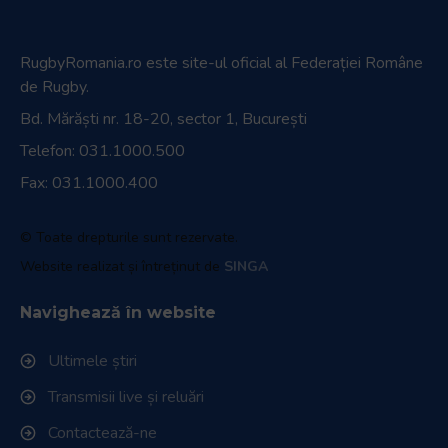
RugbyRomania.ro
este site-ul oficial al Federației Române
de Rugby.
Bd. Mărăști nr. 18-20, sector 1, București
Telefon:
031.1000.500
Fax: 031.1000.400
© Toate drepturile sunt rezervate.
Website realizat și întreținut de
SINGA
Navighează în website
Ultimele știri
Transmisii live și reluări
Contactează-ne