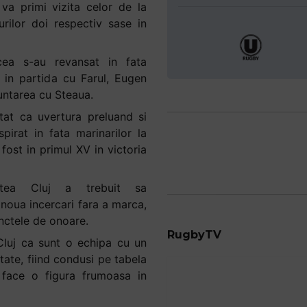
va primi vizita celor de la
rilor doi respectiv sase in
ea s-au revansat in fata
v in partida cu Farul, Eugen
runtarea cu Steaua.
tat ca uvertura preluand si
pirat in fata marinarilor la
fost in primul XV in victoria
tea Cluj a trebuit sa
noua incercari fara a marca,
unctele de onoare.
RugbyTV
 Cluj ca sunt o echipa cu un
itate, fiind condusi pe tabela
 face o figura frumoasa in