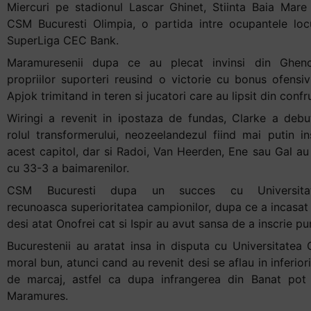
Miercuri pe stadionul Lascar Ghinet, Stiinta Baia Mare 
CSM Bucuresti Olimpia, o partida intre ocupantele locu
SuperLiga CEC Bank.
Maramuresenii dupa ce au plecat invinsi din Ghenc
propriilor suporteri reusind o victorie cu bonus ofensi
Apjok trimitand in teren si jucatori care au lipsit din conf
Wiringi a revenit in ipostaza de fundas, Clarke a debu
rolul transformerului, neozeelandezul fiind mai putin ins
acest capitol, dar si Radoi, Van Heerden, Ene sau Gal au 
cu 33-3 a baimarenilor.
CSM Bucuresti dupa un succes cu Universita
recunoasca superioritatea campionilor, dupa ce a incasat 
desi atat Onofrei cat si Ispir au avut sansa de a inscrie p
Bucurestenii au aratat insa in disputa cu Universitatea
moral bun, atunci cand au revenit desi se aflau in inferior
de marcaj, astfel ca dupa infrangerea din Banat pot
Maramures.