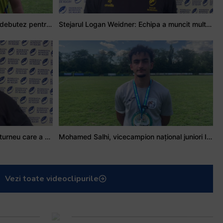
Adrian Țală: Visul meu este să debutez pentru România
Stejarul Logan Weidner: Echipa a muncit mult, iar asta se va vedea în meciurile de la Nations Cup
Stejarul Iulian Hartig: A fost un turneu care a unit mai mult echipa
Mohamed Salhi, vicecampion național juniori I: Rugby-ul te învață să accepți și înfrângerile
Vezi toate videoclipurile