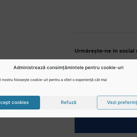
Urmărește-ne în social
@rugbyromania
Administrează consimțămintele pentru cookie-uri
 nostru folosește cookie-uri pentru a oferi o experiență cât mai
cept cookies
Refuză
Vezi preferin