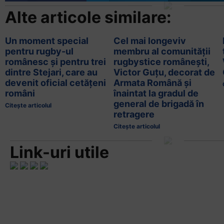
Alte articole similare:
Un moment special
Cel mai longeviv
pentru rugby-ul
membru al comunității
românesc și pentru trei
rugbystice românești,
dintre Stejari, care au
Victor Guțu, decorat de
devenit oficial cetățeni
Armata Română și
români
înaintat la gradul de
general de brigadă în
Citește articolul
retragere
Citește articolul
Link-uri utile