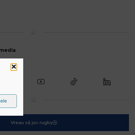
 media
țele
Vreau să joc rugby