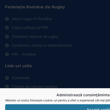
Federația Româna de Rugby
Istoric rugby în România
Cluburi afiliate la FRR
Stadionul național de rugby
Conducere, comisii și departamente
Info - Anunțuri
Link-uri utile
Download
Politica de utilizare cookies
Administrează consimțămintel
Website-ul nostru folosește cookie-uri pentru a oferi o experiență cât mai plă
Accept cook