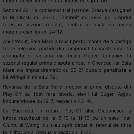
maramuresenilor care s-au impus de sapte ori.
Sezonul 2011 a consemat trei partide, Steaua castigand
la Bucuresti cu 26-10, “Zimbrii” cu 39-3 pe propriul
teren in sezonul regulat, pentru ca finala sa revina
maramuresenilor cu 24-12.
Anul trecut, Baia Mare a reusit performanta de a castiga
toate cele cinci partide din campionat, la acestea merita
adaugata si victoria din finala Cupei Romaniei. In
sezonul regulat prima disputa a fost in Ghencea, iar Baia
Mare s-a impus dramatic cu 22-21 dupa o penalitate a
lui Wiringi in minutul 79.
Revansa de la Baia Mare precum si prima disputa din
Play-Off au fost fara istoric, elevii lui Eugen Apjok
impunandu-se cu 19-7, respectiv 43-16.
La Bucuresti, in returul Play-Off-ului, Diaconescu a
intors rezultatul de la 6-10 la 11-10 cu un eseu, dar
Ciuntu si Wiringi nu s-au oprit decat in terenul de tinta
la militarilor si Steaua a cedat cu 16-22.