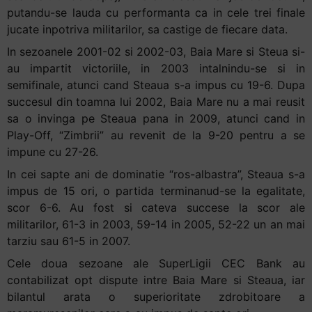
putandu-se lauda cu performanta ca in cele trei finale
jucate inpotriva militarilor, sa castige de fiecare data.
In sezoanele 2001-02 si 2002-03, Baia Mare si Steua si-
au impartit victoriile, in 2003 intalnindu-se si in
semifinale, atunci cand Steaua s-a impus cu 19-6. Dupa
succesul din toamna lui 2002, Baia Mare nu a mai reusit
sa o invinga pe Steaua pana in 2009, atunci cand in
Play-Off, “Zimbrii” au revenit de la 9-20 pentru a se
impune cu 27-26.
In cei sapte ani de dominatie “ros-albastra”, Steaua s-a
impus de 15 ori, o partida terminanud-se la egalitate,
scor 6-6. Au fost si cateva succese la scor ale
militarilor, 61-3 in 2003, 59-14 in 2005, 52-22 un an mai
tarziu sau 61-5 in 2007.
Cele doua sezoane ale SuperLigii CEC Bank au
contabilizat opt dispute intre Baia Mare si Steaua, iar
bilantul arata o superioritate zdrobitoare a