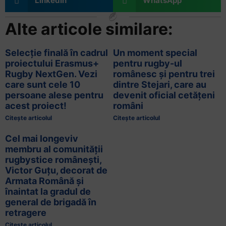
LinkedIn
WhatsApp
Alte articole similare:
Selecție finală în cadrul
Un moment special
proiectului Erasmus+
pentru rugby-ul
Rugby NextGen. Vezi
românesc și pentru trei
care sunt cele 10
dintre Stejari, care au
persoane alese pentru
devenit oficial cetățeni
acest proiect!
români
Citește articolul
Citește articolul
Cel mai longeviv
membru al comunității
rugbystice românești,
Victor Guțu, decorat de
Armata Română și
înaintat la gradul de
general de brigadă în
retragere
Citește articolul