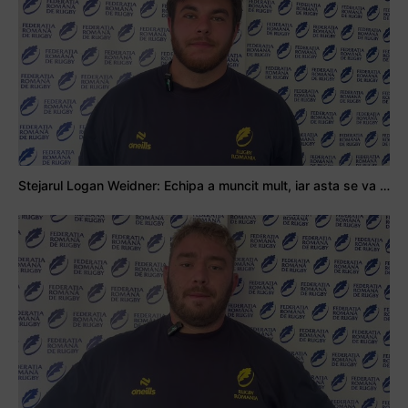
Stejarul Logan Weidner: Echipa a muncit mult, iar asta se va vedea în meciurile de la Nations Cup