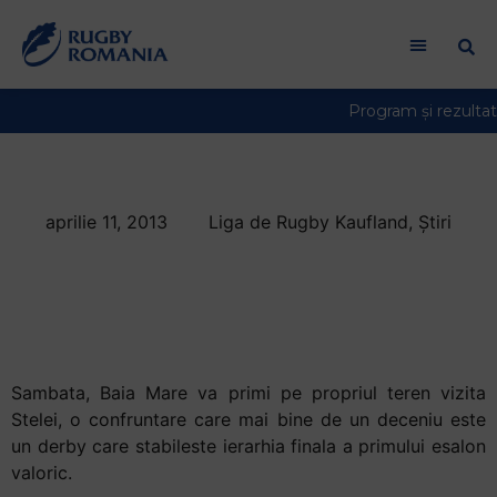
aprilie 11, 2013
Liga de Rugby Kaufland
,
Știri
Baia Mare-Steaua,
capul de afis al
etapei a patra
Sambata, Baia Mare va primi pe propriul teren vizita
Stelei, o confruntare care mai bine de un deceniu este
un derby care stabileste ierarhia finala a primului esalon
valoric.