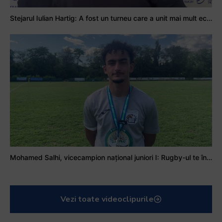
Stejarul Iulian Hartig: A fost un turneu care a unit mai mult echipa
Mohamed Salhi, vicecampion național juniori I: Rugby-ul te învață să accepți și înfrângerile
Vezi toate videoclipurile