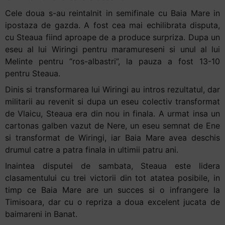
Cele doua s-au reintalnit in semifinale cu Baia Mare in
ipostaza de gazda. A fost cea mai echilibrata disputa,
cu Steaua fiind aproape de a produce surpriza. Dupa un
eseu al lui Wiringi pentru maramureseni si unul al lui
Melinte pentru “ros-albastri”, la pauza a fost 13-10
pentru Steaua.
Dinis si transformarea lui Wiringi au intros rezultatul, dar
militarii au revenit si dupa un eseu colectiv transformat
de Vlaicu, Steaua era din nou in finala. A urmat insa un
cartonas galben vazut de Nere, un eseu semnat de Ene
si transformat de Wiringi, iar Baia Mare avea deschis
drumul catre a patra finala in ultimii patru ani.
Inaintea disputei de sambata, Steaua este lidera
clasamentului cu trei victorii din tot atatea posibile, in
timp ce Baia Mare are un succes si o infrangere la
Timisoara, dar cu o repriza a doua excelent jucata de
baimareni in Banat.