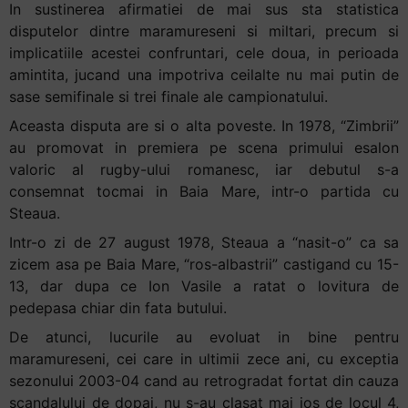
In sustinerea afirmatiei de mai sus sta statistica
disputelor dintre maramureseni si miltari, precum si
implicatiile acestei confruntari, cele doua, in perioada
amintita, jucand una impotriva ceilalte nu mai putin de
sase semifinale si trei finale ale campionatului.
Aceasta disputa are si o alta poveste. In 1978, “Zimbrii”
au promovat in premiera pe scena primului esalon
valoric al rugby-ului romanesc, iar debutul s-a
consemnat tocmai in Baia Mare, intr-o partida cu
Steaua.
Intr-o zi de 27 august 1978, Steaua a “nasit-o” ca sa
zicem asa pe Baia Mare, “ros-albastrii” castigand cu 15-
13, dar dupa ce Ion Vasile a ratat o lovitura de
pedepasa chiar din fata butului.
De atunci, lucurile au evoluat in bine pentru
maramureseni, cei care in ultimii zece ani, cu exceptia
sezonului 2003-04 cand au retrogradat fortat din cauza
scandalului de dopaj, nu s-au clasat mai jos de locul 4,