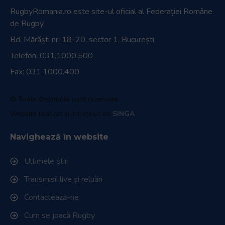
RugbyRomania.ro
este site-ul oficial al Federației Române
de Rugby.
Bd. Mărăști nr. 18-20, sector 1, București
Telefon:
031.1000.500
Fax: 031.1000.400
© Toate drepturile sunt rezervate.
Website realizat și întreținut de
SINGA
Navighează în website
Ultimele știri
Transmisii live și reluări
Contactează-ne
Cum se joacă Rugby