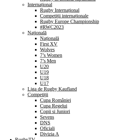
Internațional
Rugby Internațional
Competiții internaționale
Rugby Europe Championship
#RWC2023
Națională
Națională
First XV
Wolves
7’s Women
7’s Men
U20
U19
U18
U17
Liga de Rugby Kaufland
Competiții
Cupa României
Cupa Regelui
Copii si Juniori
Sevens
DNS
Oficiali
Divizia A
RugbyTV