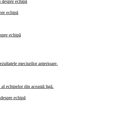
i despre echipă
spre echipă
espre echipă
zultatele meciurilor anterioare.
al echipelor din această ligă.
i despre echipă