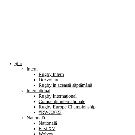
Știri
Intern
Rugby Intern
Dezvoltare
Rugby în această săptămână
Internațional
Rugby Internațional
Competiții internaționale
Rugby Europe Championship
#RWC2023
Națională
Națională
First XV
Wolves