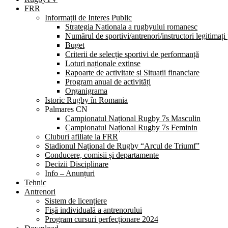
FRR
Informații de Interes Public
Strategia Nationala a rugbyului romanesc
Numărul de sportivi/antrenori/instructori legitimați
Buget
Criterii de selecție sportivi de performanță
Loturi naționale extinse
Rapoarte de activitate și Situații financiare
Program anual de activități
Organigrama
Istoric Rugby în Romania
Palmares CN
Campionatul Național Rugby 7s Masculin
Campionatul Național Rugby 7s Feminin
Cluburi afiliate la FRR
Stadionul Național de Rugby “Arcul de Triumf”
Conducere, comisii și departamente
Decizii Disciplinare
Info – Anunțuri
Tehnic
Antrenori
Sistem de licențiere
Fișă individuală a antrenorului
Program cursuri perfecționare 2024