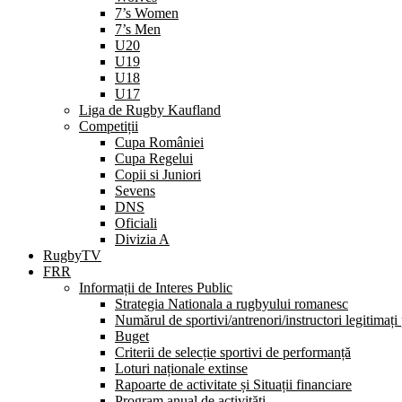
7’s Women
7’s Men
U20
U19
U18
U17
Liga de Rugby Kaufland
Competiții
Cupa României
Cupa Regelui
Copii si Juniori
Sevens
DNS
Oficiali
Divizia A
RugbyTV
FRR
Informații de Interes Public
Strategia Nationala a rugbyului romanesc
Numărul de sportivi/antrenori/instructori legitimați
Buget
Criterii de selecție sportivi de performanță
Loturi naționale extinse
Rapoarte de activitate și Situații financiare
Program anual de activități