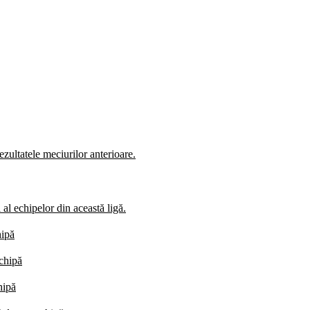
zultatele meciurilor anterioare.
al echipelor din această ligă.
hipă
echipă
hipă