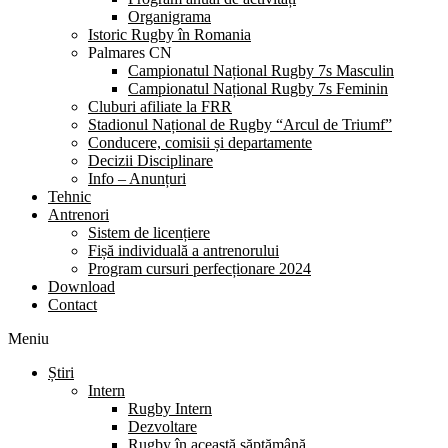
Organigrama
Istoric Rugby în Romania
Palmares CN
Campionatul Național Rugby 7s Masculin
Campionatul Național Rugby 7s Feminin
Cluburi afiliate la FRR
Stadionul Național de Rugby “Arcul de Triumf”
Conducere, comisii și departamente
Decizii Disciplinare
Info – Anunțuri
Tehnic
Antrenori
Sistem de licențiere
Fișă individuală a antrenorului
Program cursuri perfecționare 2024
Download
Contact
Meniu
Știri
Intern
Rugby Intern
Dezvoltare
Rugby în această săptămână