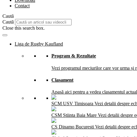
Download
Contact
Caută
Caută
Close this search box.
Liga de Rugby Kaufland
Program & Rezultate
Vezi programul meciurilor care vor urma și re
Clasament
Apasă aici pentru a vedea clasamentul actual 
SCM USV Timisoara
Vezi detalii despre ec
CSM Stiinta Baia Mare
Vezi detalii despre 
CS Dinamo Bucuresti
Vezi detalii despre ec