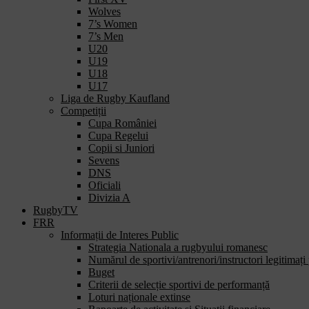
Wolves
7’s Women
7’s Men
U20
U19
U18
U17
Liga de Rugby Kaufland
Competiții
Cupa României
Cupa Regelui
Copii si Juniori
Sevens
DNS
Oficiali
Divizia A
RugbyTV
FRR
Informații de Interes Public
Strategia Nationala a rugbyului romanesc
Numărul de sportivi/antrenori/instructori legitimați
Buget
Criterii de selecție sportivi de performanță
Loturi naționale extinse