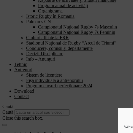
Rapoarte de activitate și Situații financiare
Program anual de activități
Organigrama
Istoric Rugby în Romania
Palmares CN
Campionatul Național Rugby 7s Masculin
Campionatul Național Rugby 7s Feminin
Cluburi afiliate la FRR
Stadionul Național de Rugby “Arcul de Triumf”
Conducere, comisii și departamente
Decizii Disciplinare
Info – Anunțuri
Tehnic
Antrenori
Sistem de licențiere
Fișă individuală a antrenorului
Program cursuri perfecționare 2024
Download
Contact
Caută
Caută
Close this search box.
Websit