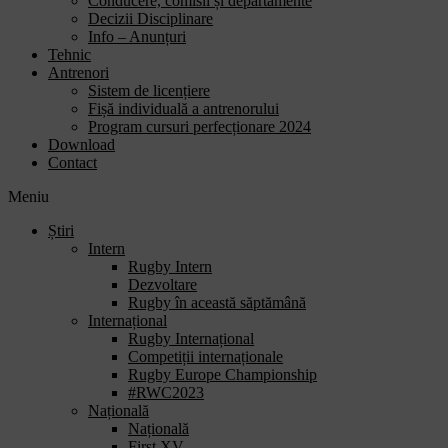
Conducere, comisii și departamente
Decizii Disciplinare
Info – Anunțuri
Tehnic
Antrenori
Sistem de licențiere
Fișă individuală a antrenorului
Program cursuri perfecționare 2024
Download
Contact
Meniu
Știri
Intern
Rugby Intern
Dezvoltare
Rugby în această săptămână
Internațional
Rugby Internațional
Competiții internaționale
Rugby Europe Championship
#RWC2023
Națională
Națională
First XV