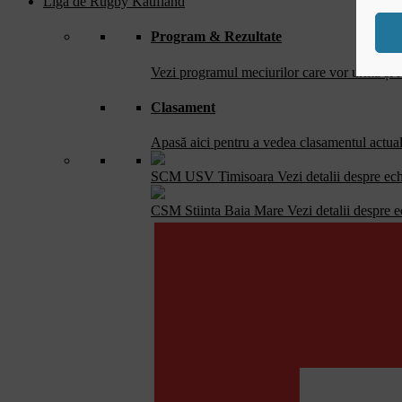
Liga de Rugby Kaufland
Program & Rezultate
Vezi programul meciurilor care vor urma și re
Clasament
Apasă aici pentru a vedea clasamentul actual 
SCM USV Timisoara
Vezi detalii despre ec
CSM Stiinta Baia Mare
Vezi detalii despre 