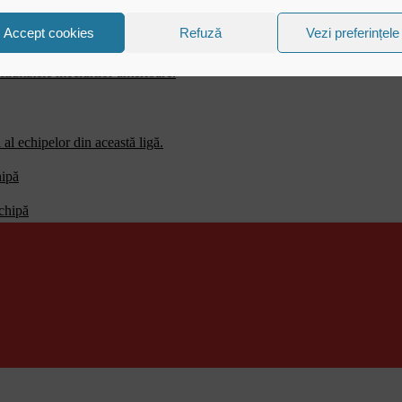
Accept cookies
Refuză
Vezi preferințele
zultatele meciurilor anterioare.
al echipelor din această ligă.
hipă
echipă