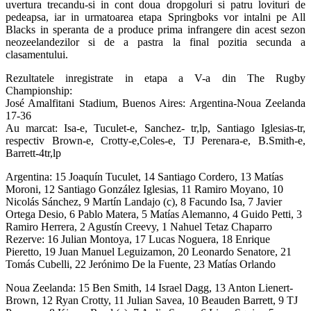
uvertura trecandu-si in cont doua dropgoluri si patru lovituri de
pedeapsa, iar in urmatoarea etapa Springboks vor intalni pe All
Blacks in speranta de a produce prima infrangere din acest sezon
neozeelandezilor si de a pastra la final pozitia secunda a
clasamentului.
Rezultatele inregistrate in etapa a V-a din The Rugby
Championship:
José Amalfitani Stadium, Buenos Aires: Argentina-Noua Zeelanda
17-36
Au marcat: Isa-e, Tuculet-e, Sanchez- tr,lp, Santiago Iglesias-tr,
respectiv Brown-e, Crotty-e,Coles-e, TJ Perenara-e, B.Smith-e,
Barrett-4tr,lp
Argentina: 15 Joaquín Tuculet, 14 Santiago Cordero, 13 Matías
Moroni, 12 Santiago González Iglesias, 11 Ramiro Moyano, 10
Nicolás Sánchez, 9 Martín Landajo (c), 8 Facundo Isa, 7 Javier
Ortega Desio, 6 Pablo Matera, 5 Matías Alemanno, 4 Guido Petti, 3
Ramiro Herrera, 2 Agustín Creevy, 1 Nahuel Tetaz Chaparro
Rezerve: 16 Julian Montoya, 17 Lucas Noguera, 18 Enrique
Pieretto, 19 Juan Manuel Leguizamon, 20 Leonardo Senatore, 21
Tomás Cubelli, 22 Jerónimo De la Fuente, 23 Matías Orlando
Noua Zeelanda: 15 Ben Smith, 14 Israel Dagg, 13 Anton Lienert-
Brown, 12 Ryan Crotty, 11 Julian Savea, 10 Beauden Barrett, 9 TJ