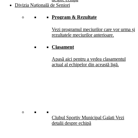
Divizia Națională de Seniori
Program & Rezultate
Vezi programul meciurilor care vor urma și
rezultatele meciurilor anterioare.
Clasament
Apasă aici pentru a vedea clasamentul
actual al echipelor din această ligă.
Clubul Sportiv Municipal Galati
Vezi
detalii despre echipă