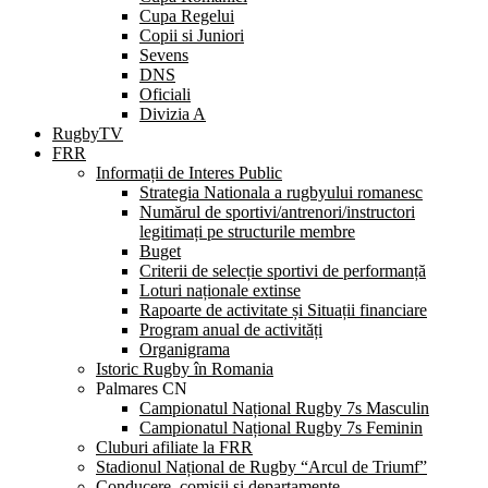
Cupa Regelui
Copii si Juniori
Sevens
DNS
Oficiali
Divizia A
RugbyTV
FRR
Informații de Interes Public
Strategia Nationala a rugbyului romanesc
Numărul de sportivi/antrenori/instructori
legitimați pe structurile membre
Buget
Criterii de selecție sportivi de performanță
Loturi naționale extinse
Rapoarte de activitate și Situații financiare
Program anual de activități
Organigrama
Istoric Rugby în Romania
Palmares CN
Campionatul Național Rugby 7s Masculin
Campionatul Național Rugby 7s Feminin
Cluburi afiliate la FRR
Stadionul Național de Rugby “Arcul de Triumf”
Conducere, comisii și departamente