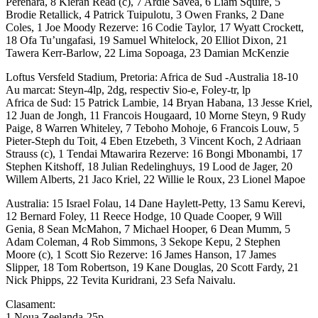
Perenara, 8 Kieran Read (c), 7 Ardie Savea, 6 Liam Squire, 5
Brodie Retallick, 4 Patrick Tuipulotu, 3 Owen Franks, 2 Dane
Coles, 1 Joe Moody Rezerve: 16 Codie Taylor, 17 Wyatt Crockett,
18 Ofa Tu’ungafasi, 19 Samuel Whitelock, 20 Elliot Dixon, 21
Tawera Kerr-Barlow, 22 Lima Sopoaga, 23 Damian McKenzie
Loftus Versfeld Stadium, Pretoria: Africa de Sud -Australia 18-10
Au marcat: Steyn-4lp, 2dg, respectiv Sio-e, Foley-tr, lp
Africa de Sud: 15 Patrick Lambie, 14 Bryan Habana, 13 Jesse Kriel,
12 Juan de Jongh, 11 Francois Hougaard, 10 Morne Steyn, 9 Rudy
Paige, 8 Warren Whiteley, 7 Teboho Mohoje, 6 Francois Louw, 5
Pieter-Steph du Toit, 4 Eben Etzebeth, 3 Vincent Koch, 2 Adriaan
Strauss (c), 1 Tendai Mtawarira Rezerve: 16 Bongi Mbonambi, 17
Stephen Kitshoff, 18 Julian Redelinghuys, 19 Lood de Jager, 20
Willem Alberts, 21 Jaco Kriel, 22 Willie le Roux, 23 Lionel Mapoe
Australia: 15 Israel Folau, 14 Dane Haylett-Petty, 13 Samu Kerevi,
12 Bernard Foley, 11 Reece Hodge, 10 Quade Cooper, 9 Will
Genia, 8 Sean McMahon, 7 Michael Hooper, 6 Dean Mumm, 5
Adam Coleman, 4 Rob Simmons, 3 Sekope Kepu, 2 Stephen
Moore (c), 1 Scott Sio Rezerve: 16 James Hanson, 17 James
Slipper, 18 Tom Robertson, 19 Kane Douglas, 20 Scott Fardy, 21
Nick Phipps, 22 Tevita Kuridrani, 23 Sefa Naivalu.
Clasament:
1.Noua Zeelanda-25p