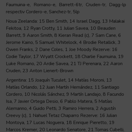
Faumuina-e, Romano-e, Barrett-6tr, Cruden-tr, Dagg-lp
respectiv Cordero-e, Sanchez-tr, 5lp
Noua Zeelanda: 15 Ben Smith, 14 Israel Dagg, 13 Malakai
Fekitoa, 12 Ryan Crotty, 11 Julian Savea, 10 Beauden
Barrett, 9 Aaron Smith, 8 Kieran Read (c), 7 Sam Cane, 6
Jerome Kaino, 5 Samuel Whitelock, 4 Brodie Retallick, 3
Owen Franks, 2 Dane Coles, 1 Joe Moody Rezerve: 16
Codie Taylor, 17 Wyatt Crockett, 18 Charlie Faumuina, 19
Luke Romano, 20 Ardie Savea, 21 TJ Perenara, 22 Aaron
Cruden, 23 Anton Lienert-Brown
Argentina: 15 Joaquín Tuculet, 14 Matías Moroni, 13
Matías Orlando, 12 Juan Martín Hernández, 11 Santiago
Cordero, 10 Nicolás Sánchez, 9 Martín Landajo, 8 Facundo
Isa, 7 Javier Ortega Desio, 6 Pablo Matera, 5 Matías
Alemanno, 4 Guido Petti, 3 Ramiro Herrera, 2 Agustín
Creevy (c), 1 Nahuel Tetaz Chaparro Rezerve: 16 Julian
Montoya, 17 Lucas Noguera, 18 Enrique Pieretto, 19
Marcos Kremer, 20 Leonardo Senatore, 21 Tomas Cubelli,