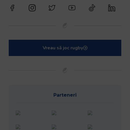
Vreau să joc rugby
Parteneri