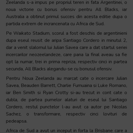
Zeelanda s-a impus pe propriul teren in fata Argentinei, o
+
noua victorie cu bonus ofensiv pentru All Blacks, iar
/".
Australia a obtinut primul succes din acesta editie dupa o
This
partida extrem de incrancenata cu Africa de Sud.
shortcut
Pe Waikato Stadium, scorul a fost deschis de argentinieni
activates
dupa eseul reusit de aripa Santiago Cordero in minutul 2,
the
dar a venit slalomul lui Julian Savea care a dat startul seriei
screen
incercarilor neozeelandeze, care pana la final aveau sa fie
reader
opt la numar, trei in prima repriza, respectiv cinci in partea
to
secunda, All Blacks alegandu-se cu bonusul ofensiv.
help
you
Pentru Noua Zeelanda au marcat cate o incercare Julian
navigate
Savea, Beauden Barrett, Charlie Fumuaina si Luke Romano,
and
iar Ben Smith si Ryan Crotty si-au trecut in cont cate o
interact
dubla, de partea pumelor alaturi de eseul lui Santiago
with
Cordero, restul punctelor l-au avut ca autor pe Nicolas
the
Sachez, o transformare, respectiv cinci lovituri de
content.
pedeapsa.
Africa de Sud a avut un inceput in forta la Brisbane care a