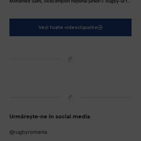
Mohamed Salhi, vicecampion național juniori I: Rugby-ul te învață să accepți și înfrângerile
Vezi toate videoclipurile
Urmărește-ne în social media
@rugbyromania