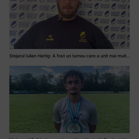
Stejarul Iulian Hartig: A fost un turneu care a unit mai mult echipa