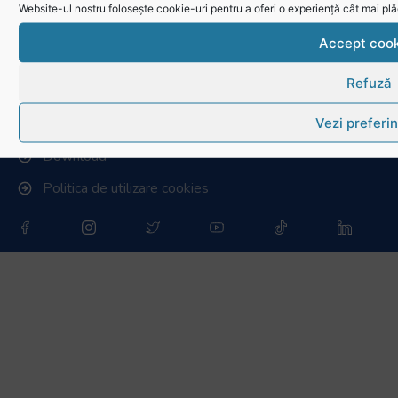
Stadionul național de rugby
Website-ul nostru folosește cookie-uri pentru a oferi o experiență cât mai plă
Conducere, comisii și departamente
Accept cook
Info - Anunțuri
Refuză
Link-uri utile
Vezi preferin
Download
Politica de utilizare cookies