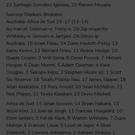
22 Santiago Gonzalez Iglesias, 23 Ramiro Moyano
Suncorp Stadium, Brisbane:
Australia-Africa de Sud 23-17 (13-14)
Au marcat: Coleman-e, Foley-e, 2tr,3lp respectiv
Whiteley-e, Goosen-e, Jantjies-2tr,Steyn-lp
Australia: 15 Israel Folau, 14 Dane Haylett-Petty, 13
Samu Kerevi, 12 Bernard Foley, 11 Reece Hodge, 10
Quade Cooper, 9 Will Genia, 8 David Pocock, 7 Michael
Hooper, 6 Dean Mumm, 5 Adam Coleman, 4 Kane
Douglas, 3 Sekope Kepu, 2 Stephen Moore (c), 1 Scott
Sio Rezerve: 16 Tatafu Polota-Nau, 17 James Slipper, 18
Allan Alaalatoa, 19 Rory Arnold, 20 Sean McMahon, 21
Nick Phipps, 22 Tevita Kuridrani, 23 Drew Mitchell
Africa de Sud: 15 Johan Goosen, 14 Bryan Habana, 13
Jesse Kriel, 12 Juan de Jongh, 11 Francois Hougaard, 10
Elton Jantjies, 9 Faf de Klerk, 8 Warren Whiteley, 7 Oupa
Mohoje, 6 Francois Louw, 5 Lood de Jager, 4 Eben
Etzebeth, 3 Lourens Adriaanse, 2 Adriaan Strauss, 1