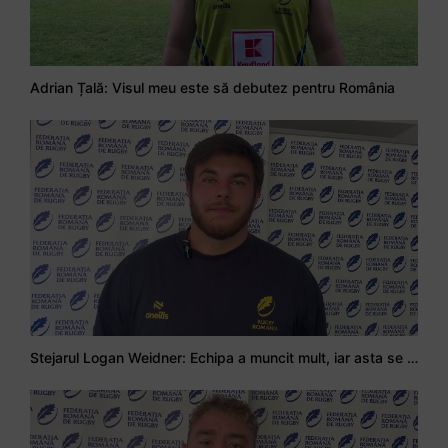
Adrian Țală: Visul meu este să debutez pentru România
Stejarul Logan Weidner: Echipa a muncit mult, iar asta se va vedea în meciurile de la Nations Cup