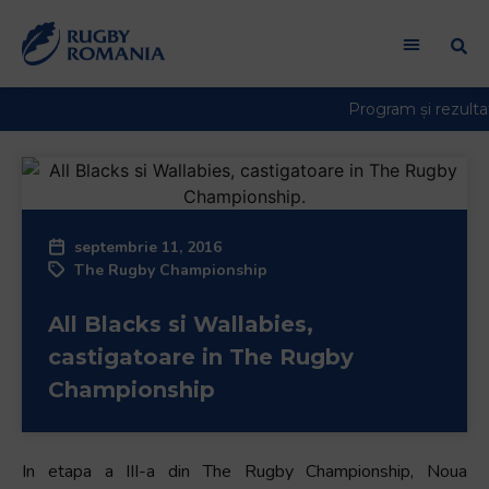
Welcome
to
All
in
One
Accessibility
screen
reader.
To
septembrie 11, 2016
start
The Rugby Championship
the
All
All Blacks si Wallabies,
in
One
castigatoare in The Rugby
Accessibility
Championship
screen
reader,
press
In etapa a III-a din The Rugby Championship, Noua
"Ctrl