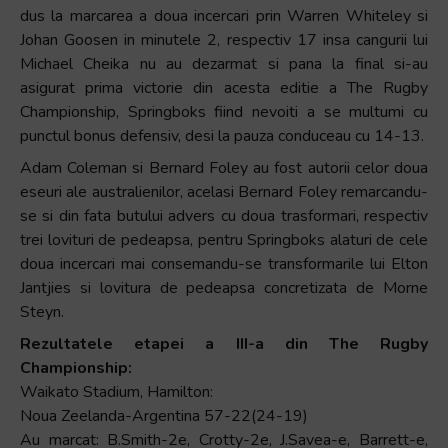
dus la marcarea a doua incercari prin Warren Whiteley si
Johan Goosen in minutele 2, respectiv 17 insa cangurii lui
Michael Cheika nu au dezarmat si pana la final si-au
asigurat prima victorie din acesta editie a The Rugby
Championship, Springboks fiind nevoiti a se multumi cu
punctul bonus defensiv, desi la pauza conduceau cu 14-13.
Adam Coleman si Bernard Foley au fost autorii celor doua
eseuri ale australienilor, acelasi Bernard Foley remarcandu-
se si din fata butului advers cu doua trasformari, respectiv
trei lovituri de pedeapsa, pentru Springboks alaturi de cele
doua incercari mai consemandu-se transformarile lui Elton
Jantjies si lovitura de pedeapsa concretizata de Morne
Steyn.
Rezultatele etapei a III-a din The Rugby
Championship:
Waikato Stadium, Hamilton:
Noua Zeelanda-Argentina 57-22(24-19)
Au marcat: B.Smith-2e, Crotty-2e, J.Savea-e, Barrett-e,