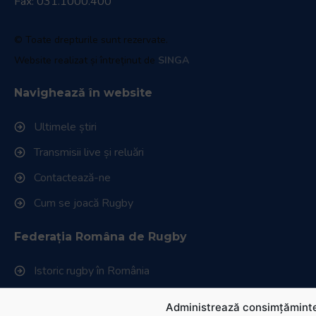
Fax: 031.1000.400
© Toate drepturile sunt rezervate.
Website realizat și întreținut de
SINGA
Navighează în website
Ultimele știri
Transmisii live și reluări
Contactează-ne
Cum se joacă Rugby
Federația Româna de Rugby
Istoric rugby în România
Cluburi afiliate la FRR
Administrează consimțăminte