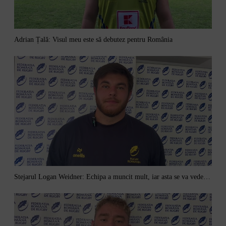
Adrian Țală: Visul meu este să debutez pentru România
Stejarul Logan Weidner: Echipa a muncit mult, iar asta se va vedea în meciurile de la Nations Cup