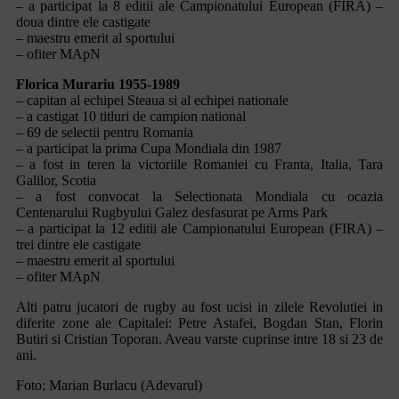
– a participat la 8 editii ale Campionatului European (FIRA) –
doua dintre ele castigate
– maestru emerit al sportului
– ofiter MApN
Florica Murariu 1955-1989
– capitan al echipei Steaua si al echipei nationale
– a castigat 10 titluri de campion national
– 69 de selectii pentru Romania
– a participat la prima Cupa Mondiala din 1987
– a fost in teren la victoriile Romaniei cu Franta, Italia, Tara
Galilor, Scotia
– a fost convocat la Selectionata Mondiala cu ocazia
Centenarului Rugbyului Galez desfasurat pe Arms Park
– a participat la 12 editii ale Campionatului European (FIRA) –
trei dintre ele castigate
– maestru emerit al sportului
– ofiter MApN
Alti patru jucatori de rugby au fost ucisi in zilele Revolutiei in
diferite zone ale Capitalei: Petre Astafei, Bogdan Stan, Florin
Butiri si Cristian Toporan. Aveau varste cuprinse intre 18 si 23 de
ani.
Foto: Marian Burlacu (Adevarul)