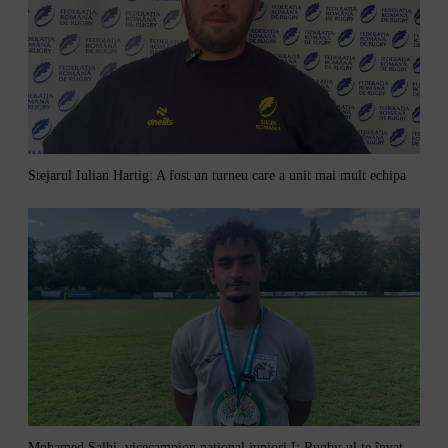
Stejarul Iulian Hartig: A fost un turneu care a unit mai mult echipa
Mohamed Salhi, vicecampion național juniori I: Rugby-ul te învață să accepți și înfrângerile