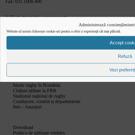
Fax: 031.1000.400
© Toate drepturile sunt rezervate.
Administrează consimțămintel
Website realizat și întreținut de
SINGA
Website-ul nostru folosește cookie-uri pentru a oferi o experiență cât mai plăcută.
Navighează în website
Accept cook
Ultimele știri
Transmisii live și reluări
Refuză
Contactează-ne
Cum se joacă Rugby
Vezi preferin
Federația Româna de Rugby
Istoric rugby în România
Cluburi afiliate la FRR
Stadionul național de rugby
Conducere, comisii și departamente
Info - Anunțuri
Link-uri utile
Download
Politica de utilizare cookies