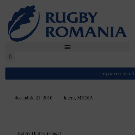
decembrie 21, 2010
Intern
,
MEDIA
Bobby Durbac: Sper ca tatal meu sa-i fi
inspirat pe multi din generatia actuala
Bobby Durbac (stinga)