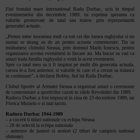
Fiul fostului mare international Radu Durbac, ucis in timpul
evenimentelor din decembrie 1989, isi exprima speranta ca
valorile promovate de tatal sau traiesc prin reprezentantii
generatiei actuale.
„Pentru mine inseamna mult ca toti cei din lumea rugbyului si nu
numai se strang an de an pentru aceasta comemorare. Tin sa
multumesc clubului Steaua, prin domnul Marin Ionescu, pentru
organizarea acestui eveniment in fiecare an. Ma bucur sa vad ca
astazi toata familia rugbyului a venit la acest eveniment.
Sper ca tatal meu sa ii fi inspirat pe multi din generatia actuala,
carora le-a fost antrenor, si valorile in care el a crezut sa traiasca
in continuare”, a declarat Bobby, fiul lui Radu Durbac.
Clubul Sportiv al Armatei Steaua a organizat astazi o ceremonie
de comemorare a sportivilor cazuti in zilele Revolutiei din 1989.
Raducu Durbac a fost impuscat in ziua de 23 decembrie 1989, iar
Florica Murariu o zi mai tarziu.
Raducu Durbac 1944-1989
– a cucerit 6 titluri nationale cu echipa Steaua
– 28 de selectii la echipa nationala
– antrenor de juniori si seniori (2 titluri de campion national
obtinute)