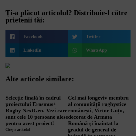
Ți-a plăcut articolul? Distribuie-l către
prietenii tăi:
Facebook
Twitter
LinkedIn
WhatsApp
Alte articole similare:
Selecție finală în cadrul
Cel mai longeviv membru
proiectului Erasmus+
al comunității rugbystice
Rugby NextGen. Vezi care
românești, Victor Guțu,
sunt cele 10 persoane alese
decorat de Armata
pentru acest proiect!
Română și înaintat la
gradul de general de
Citește articolul