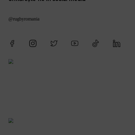
@rugbyromania
Vreau să joc rugby