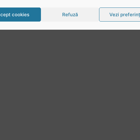
cept cookies
Refuză
Vezi preferin