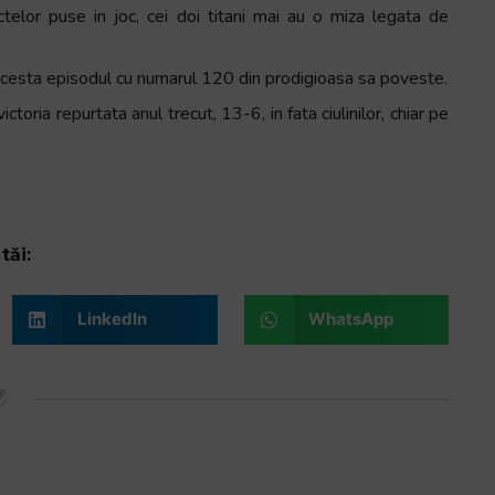
ctelor puse in joc, cei doi titani mai au o miza legata de
l acesta episodul cu numarul 120 din prodigioasa sa poveste.
ctoria repurtata anul trecut, 13-6, in fata ciulinilor, chiar pe
tăi:
LinkedIn
WhatsApp