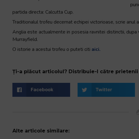
pun
+
partida directa: Calcutta Cup.
/".
This
Traditionalul trofeu decernat echipei victorioase, scrie anu
shortcut
Anglia este actualmente in posesia ravnitei distinctii, dupa vi
activates
Murrayfield.
the
O istorie a acestui trofeu o puteti citi
aici.
screen
reader
to
Ți-a plăcut articolul? Distribuie-l către prietenii 
help
you
navigate
Facebook
Twitter
and
interact
with
the
content.
Alte articole similare: