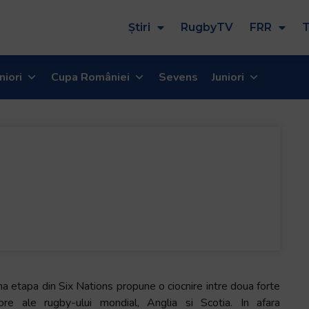
Știri
RugbyTV
FRR
T
niori
Cupa României
Sevens
Juniori
a etapa din Six Nations propune o ciocnire intre doua forte
ore ale rugby-ului mondial, Anglia si Scotia. In afara