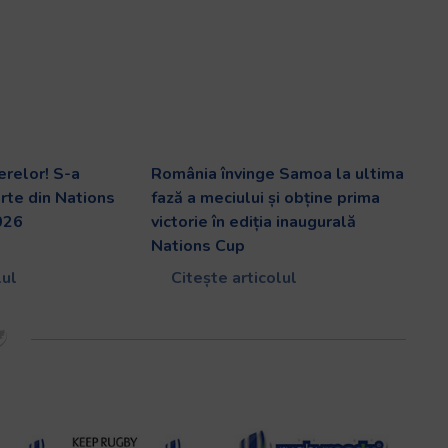
erelor! S-a
România învinge Samoa la ultima
arte din Nations
fază a meciului și obține prima
026
victorie în ediția inaugurală
Nations Cup
lul
Citește articolul