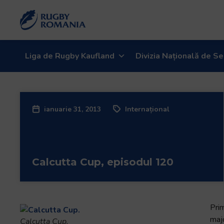
Welcome
to
All
in
One
Liga de Rugby Kaufland
Divizia Națională de Se
Accessibility
screen
reader.
To
ianuarie 31, 2013
Internațional
start
the
All
in
Calcutta Cup, episodul 120
One
Accessibility
screen
reader,
Prim
press
maj
Calcutta Cup.
"Ctrl