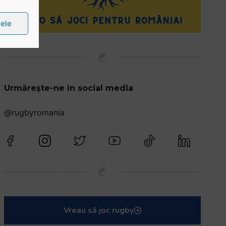
țele
Urmărește-ne în social media
@rugbyromania
Vreau să joc rugby