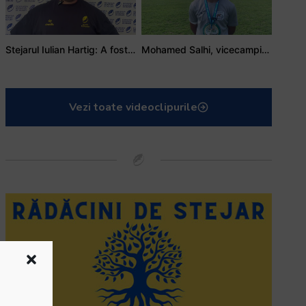
Stejarul Iulian Hartig: A fost un turneu care a unit mai mult echipa
Mohamed Salhi, vicecampion național juniori I: Rugby-ul te învață să accepți și înfrângerile
Vezi toate videoclipurile