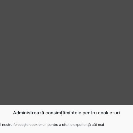
Administrează consimțămintele pentru cookie-uri
 nostru folosește cookie-uri pentru a oferi o experiență cât mai