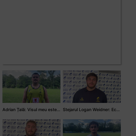
Adrian Țală: Visul meu este să debutez pentru România
Stejarul Logan Weidner: Echipa a muncit mult, iar asta se va vedea în meciurile de la Nations Cup