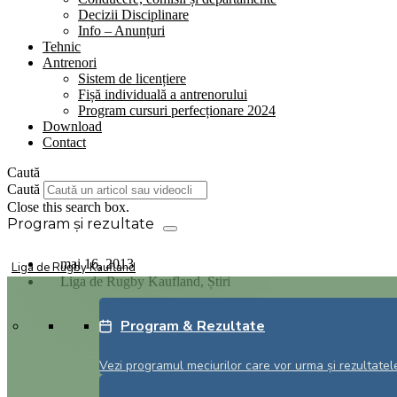
Decizii Disciplinare
Info – Anunțuri
Tehnic
Antrenori
Sistem de licențiere
Fișă individuală a antrenorului
Program cursuri perfecționare 2024
Download
Contact
Caută
Caută
Close this search box.
mai 16, 2013
Liga de Rugby Kaufland
Liga de Rugby Kaufland
,
Știri
Campioana RCM Timisoara primeste vizita
Program & Rezultate
liderului, Steaua
Vezi programul meciurilor care vor urma și rezultatele