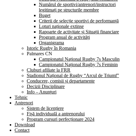
Numărul de sportivi/antrenori/instructori
legitimați pe structurile membre
Buget
Criterii de selecție sportivi de performanță
Loturi naționale extinse
Rapoarte de activitate și Situații financiare
Program anual de activități
Organigrama
Istoric Rugby în Romania
Palmares CN
Campionatul Național Rugby 7s Masculin
Campionatul Național Rugby 7s Feminin
Cluburi afiliate la FRR
Stadionul Național de Rugby “Arcul de Triumf”
Conducere, comisii și departamente
Decizii Disciplinare
Info – Anunțuri
Tehnic
Antrenori
Sistem de licențiere
Fișă individuală a antrenorului
Program cursuri perfecționare 2024
Download
Contact