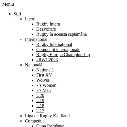
Meniu
Știri
Intern
Rugby Intern
Dezvoltare
Rugby în această săptămână
Internațional
Rugby Internațional
Competiții internaționale
Rugby Europe Championship
#RWC2023
Națională
Națională
First XV
Wolves
7’s Women
7’s Men
U20
U19
U18
U17
Liga de Rugby Kaufland
Competiții
Cupa României