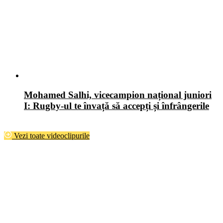
Mohamed Salhi, vicecampion național juniori
I: Rugby-ul te învață să accepți și înfrângerile
Vezi toate videoclipurile