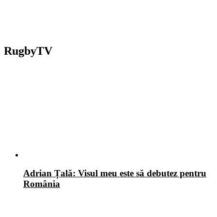
RugbyTV
Adrian Țală: Visul meu este să debutez pentru
România