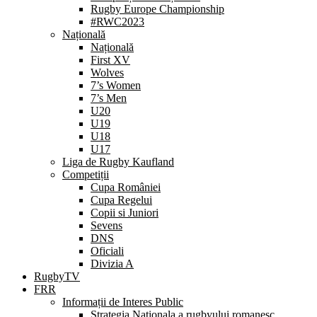
Rugby Europe Championship
#RWC2023
Națională
Națională
First XV
Wolves
7’s Women
7’s Men
U20
U19
U18
U17
Liga de Rugby Kaufland
Competiții
Cupa României
Cupa Regelui
Copii si Juniori
Sevens
DNS
Oficiali
Divizia A
RugbyTV
FRR
Informații de Interes Public
Strategia Nationala a rugbyului romanesc