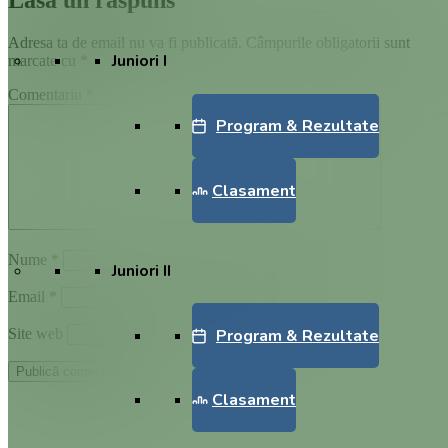
Adresa ta de email nu va fi publicată.
Câmpurile obligatorii sunt
Juniori I
marcate cu
*
Comentariu
*
Program & Rezultate
Clasament
Nume
*
Juniori II
Email
*
Program & Rezultate
Site web
Clasament