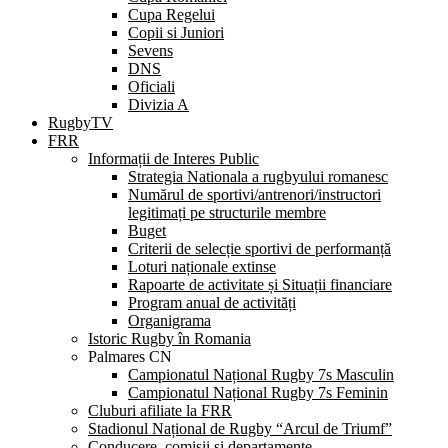
Cupa Regelui
Copii si Juniori
Sevens
DNS
Oficiali
Divizia A
RugbyTV
FRR
Informații de Interes Public
Strategia Nationala a rugbyului romanesc
Numărul de sportivi/antrenori/instructori
legitimați pe structurile membre
Buget
Criterii de selecție sportivi de performanță
Loturi naționale extinse
Rapoarte de activitate și Situații financiare
Program anual de activități
Organigrama
Istoric Rugby în Romania
Palmares CN
Campionatul Național Rugby 7s Masculin
Campionatul Național Rugby 7s Feminin
Cluburi afiliate la FRR
Stadionul Național de Rugby “Arcul de Triumf”
Conducere, comisii și departamente