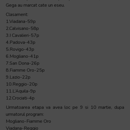
Gega au marcat cate un eseu.
Clasament:
1.Viadana-59p
2.Calvisano-58p
3.I Cavalieri-57p
4.Padova-43p
5.Rovigo-43p
6.Mogliano-41p
7.San Dona-26p
8.Fiamme Oro-25p
9.Lazio-22p
10.Reggio-20p
11.L’Aquila-9p
12.Crociati-4p
Urmatoarea etapa va avea loc pe 9 si 10 martie, dupa
urmatorul program:
Mogliano-Fiamme Oro
Viadana-Reggio