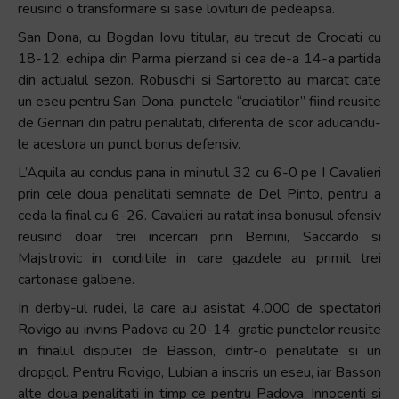
reusind o transformare si sase lovituri de pedeapsa.
San Dona, cu Bogdan Iovu titular, au trecut de Crociati cu
18-12, echipa din Parma pierzand si cea de-a 14-a partida
din actualul sezon. Robuschi si Sartoretto au marcat cate
un eseu pentru San Dona, punctele “cruciatilor” fiind reusite
de Gennari din patru penalitati, diferenta de scor aducandu-
le acestora un punct bonus defensiv.
L’Aquila au condus pana in minutul 32 cu 6-0 pe I Cavalieri
prin cele doua penalitati semnate de Del Pinto, pentru a
ceda la final cu 6-26. Cavalieri au ratat insa bonusul ofensiv
reusind doar trei incercari prin Bernini, Saccardo si
Majstrovic in conditiile in care gazdele au primit trei
cartonase galbene.
In derby-ul rudei, la care au asistat 4.000 de spectatori
Rovigo au invins Padova cu 20-14, gratie punctelor reusite
in finalul disputei de Basson, dintr-o penalitate si un
dropgol. Pentru Rovigo, Lubian a inscris un eseu, iar Basson
alte doua penalitati in timp ce pentru Padova, Innocenti si