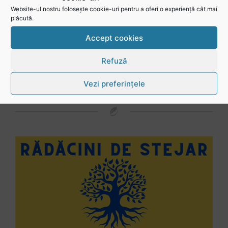
Website-ul nostru folosește cookie-uri pentru a oferi o experiență cât mai
Mohamed Salhi, vicecampion național juniori I: Rugby-ul te învață să accepți și înfrângerile
plăcută.
Accept cookies
Vezi toate videoclipurile
Refuză
Vezi preferințele