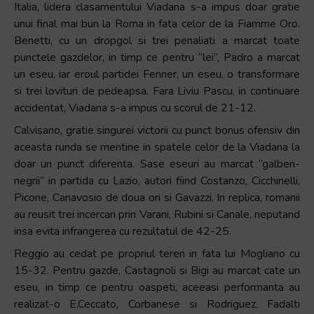
Italia, lidera clasamentului Viadana s-a impus doar gratie
unui final mai bun la Roma in fata celor de la Fiamme Oro.
Benetti, cu un dropgol si trei penaliati a marcat toate
punctele gazdelor, in timp ce pentru “lei”, Padro a marcat
un eseu, iar eroul partidei Fenner, un eseu, o transformare
si trei lovituri de pedeapsa. Fara Liviu Pascu, in continuare
accidentat, Viadana s-a impus cu scorul de 21-12.
Calvisano, gratie singurei victorii cu punct bonus ofensiv din
aceasta runda se mentine in spatele celor de la Viadana la
doar un punct diferenta. Sase eseuri au marcat “galben-
negrii” in partida cu Lazio, autori fiind Costanzo, Cicchinelli,
Picone, Canavosio de doua ori si Gavazzi. In replica, romanii
au reusit trei incercari prin Varani, Rubini si Canale, neputand
insa evita infrangerea cu rezultatul de 42-25.
Reggio au cedat pe propriul teren in fata lui Mogliano cu
15-32. Pentru gazde, Castagnoli si Bigi au marcat cate un
eseu, in timp ce pentru oaspeti, aceeasi performanta au
realizat-o E.Ceccato, Corbanese si Rodriguez, Fadalti