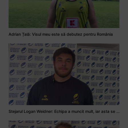
Adrian Țală: Visul meu este să debutez pentru România
Stejarul Logan Weidner: Echipa a muncit mult, iar asta se va vedea în meciurile de la Nations Cup