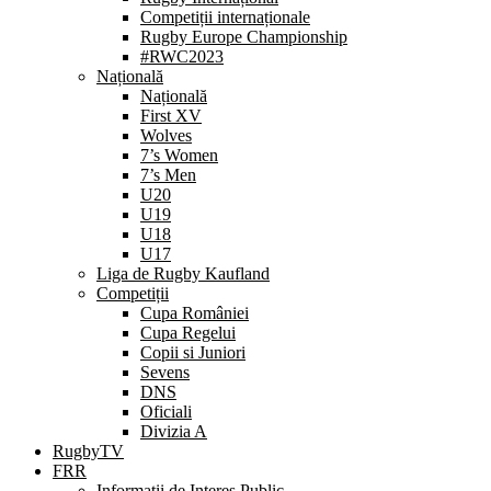
Competiții internaționale
Rugby Europe Championship
#RWC2023
Națională
Națională
First XV
Wolves
7’s Women
7’s Men
U20
U19
U18
U17
Liga de Rugby Kaufland
Competiții
Cupa României
Cupa Regelui
Copii si Juniori
Sevens
DNS
Oficiali
Divizia A
RugbyTV
FRR
Informații de Interes Public