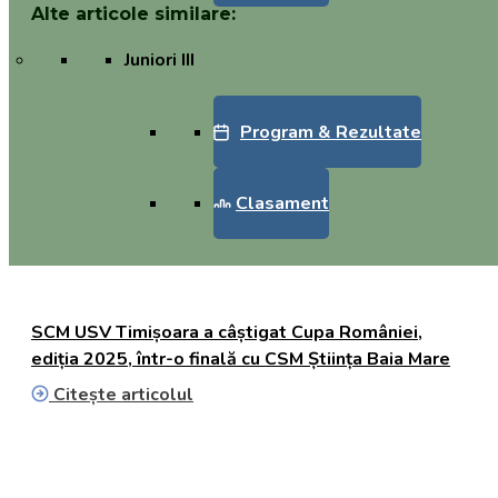
Alte articole similare:
Juniori III
Program & Rezultate
Clasament
SCM USV Timișoara a câștigat Cupa României,
ediția 2025, într-o finală cu CSM Știința Baia Mare
Citește articolul