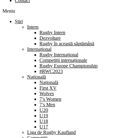
Contact
Meniu
Știri
Intern
Rugby Intern
Dezvoltare
Rugby în această săptămână
Internațional
Rugby Internațional
Competiții internaționale
Rugby Europe Championship
#RWC2023
Națională
Națională
First XV
Wolves
7’s Women
7’s Men
U20
U19
U18
U17
Liga de Rugby Kaufland
Competiții