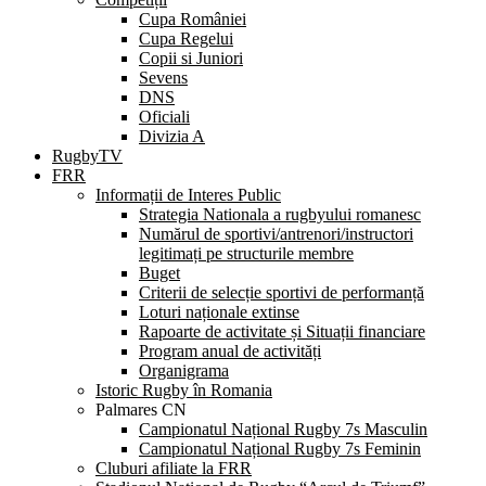
Cupa României
Cupa Regelui
Copii si Juniori
Sevens
DNS
Oficiali
Divizia A
RugbyTV
FRR
Informații de Interes Public
Strategia Nationala a rugbyului romanesc
Numărul de sportivi/antrenori/instructori
legitimați pe structurile membre
Buget
Criterii de selecție sportivi de performanță
Loturi naționale extinse
Rapoarte de activitate și Situații financiare
Program anual de activități
Organigrama
Istoric Rugby în Romania
Palmares CN
Campionatul Național Rugby 7s Masculin
Campionatul Național Rugby 7s Feminin
Cluburi afiliate la FRR