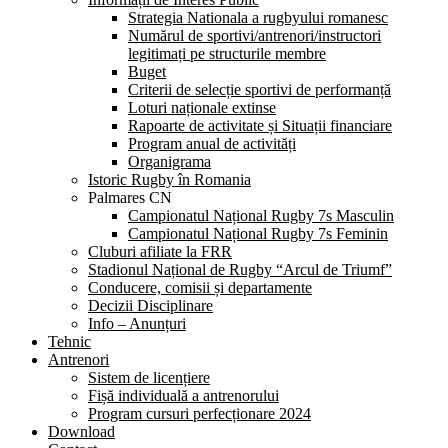
Strategia Nationala a rugbyului romanesc
Numărul de sportivi/antrenori/instructori
legitimați pe structurile membre
Buget
Criterii de selecție sportivi de performanță
Loturi naționale extinse
Rapoarte de activitate și Situații financiare
Program anual de activități
Organigrama
Istoric Rugby în Romania
Palmares CN
Campionatul Național Rugby 7s Masculin
Campionatul Național Rugby 7s Feminin
Cluburi afiliate la FRR
Stadionul Național de Rugby “Arcul de Triumf”
Conducere, comisii și departamente
Decizii Disciplinare
Info – Anunțuri
Tehnic
Antrenori
Sistem de licențiere
Fișă individuală a antrenorului
Program cursuri perfecționare 2024
Download