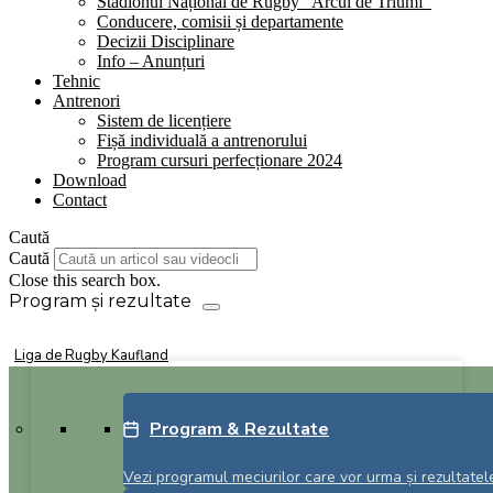
Stadionul Național de Rugby “Arcul de Triumf”
Conducere, comisii și departamente
Decizii Disciplinare
Info – Anunțuri
Tehnic
Antrenori
Sistem de licențiere
Fișă individuală a antrenorului
Program cursuri perfecționare 2024
Download
Contact
Caută
Caută
Close this search box.
Liga de Rugby Kaufland
decembrie 13, 2024
Program & Rezultate
Cupa României
Vezi programul meciurilor care vor urma și rezultatele