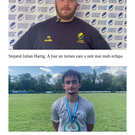
Stejarul Iulian Hartig: A fost un turneu care a unit mai mult echipa