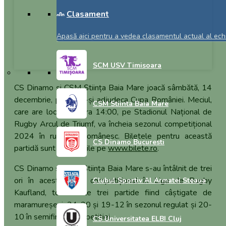
Căpitanii Sobota și Immelman
Clasament
prefațează finala Cupei
României
Apasă aici pentru a vedea clasamentul actual al echi
SCM USV Timisoara
CS Dinamo și CSM Știința Baia Mare joacă sâmbătă, 14
decembrie, pentru a-și adjudeca Cupa României. Meciul,
CSM Stiinta Baia Mare
care are loc de la ora 14:00, pe Stadionul Național de
Rugby Arcul de Triumf, va încheia sezonul competițional
2024 în rugby-ul românesc. Biletele pentru această
CS Dinamo Bucuresti
partidă sunt disponibile pe
www.bilete.ro
.
CS Dinamo și CSM Știința Baia Mare s-au întâlnit de trei
ori în acest sezon competițional în Liga de Rugby
Clubul Sportiv Al Armatei Steaua
Kaufland, toate cele trei partide fiind câștigate de
maramureșeni, 34-20 și 19-12 în sezonul regulat și 20-
10 în semifinala competiției.
CS Universitatea ELBI Cluj