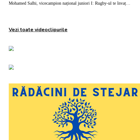
Mohamed Salhi, vicecampion național juniori I: Rugby-ul te învață să accepți și înfrângerile
Vezi toate videoclipurile