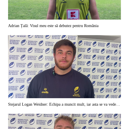
Adrian Țală: Visul meu este să debutez pentru România
Stejarul Logan Weidner: Echipa a muncit mult, iar asta se va vedea în meciurile de la Nations Cup