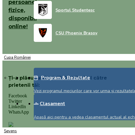
persoanelor
fizice,
Sportul Studentesc
disponibil
online!
CSU Phoenix Brasov
Aplică online pentru pachetul "Bun Venit!" de la CEC Bank și
primești fără drumuri la bancă: Cont curent în lei, Card de debi
Visa în lei și CEC Bank Mobile Banking.​
Cupa României
Program & Rezultate
Ți-a plăcut articolul? Distribuie-l către
prietenii tăi:
Vezi programul meciurilor care vor urma și rezultatele
Facebook
Twitter
Clasament
LinkedIn
WhatsApp
Apasă aici pentru a vedea clasamentul actual al echi
Sevens