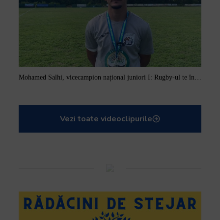
Mohamed Salhi, vicecampion național juniori I: Rugby-ul te învață să accepți și înfrângerile
Vezi toate videoclipurile