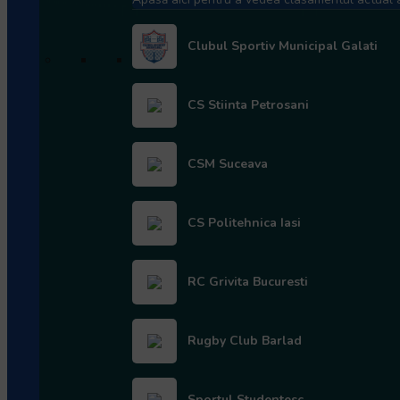
LinkedIn
WhatsApp
Clubul Sportiv Municipal Galati
CS Stiinta Petrosani
Alte articole similare:
CSM Suceava
CS Politehnica Iasi
Cel mai longeviv
Rugby NextGen: Au
membru al comunității
început înscrierile
RC Grivita Bucuresti
rugbystice românești,
pentru Misiunile de
Victor Guțu, decorat de
Antrenament
Armata Română și
Rugby Club Barlad
înaintat la gradul de
general de brigadă în
retragere
Sportul Studentesc