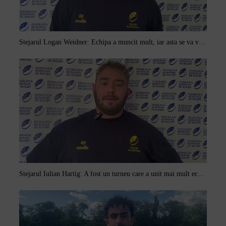
Stejarul Logan Weidner: Echipa a muncit mult, iar asta se va vedea în meciurile de la Nations Cup
Stejarul Iulian Hartig: A fost un turneu care a unit mai mult echipa