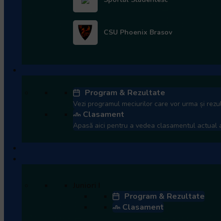
Citește articolul
Citește articolul
CSU Phoenix Brasov
Liga de Rugby Kaufland
ETAPA 10
Cupa României
08.08.2026 | 11:00
Baia Mare - Dinamo
Program & Rezultate
Vezi programul meciurilor care vor urma și rezul
Arena Zimbrilor
Clasament
08.08.2026 | 11:00
Apasă aici pentru a vedea clasamentul actual al
Gura Humorului -
Steaua
Sevens
Juniori
Stadionul Tineretului
29.08.2026 | 0:
Juniori I
Program & Rezultate
U Elbi Cluj - Rapid
Clasament