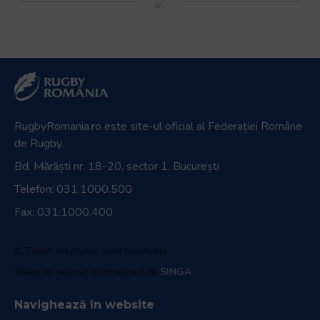
Navighează în website
Ultimele știri
Transmisii live și reluări
Contactează-ne
Cum se joacă Rugby
Federația Româna de Rugby
Istoric rugby în România
Cluburi afiliate la FRR
Stadionul național de rugby
Conducere, comisii și departamente
Info - Anunțuri