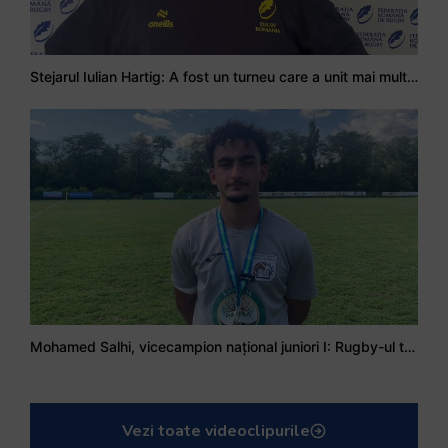
Stejarul Iulian Hartig: A fost un turneu care a unit mai mult echipa
Mohamed Salhi, vicecampion național juniori I: Rugby-ul te învață să accepți și înfrângerile
Vezi toate videoclipurile