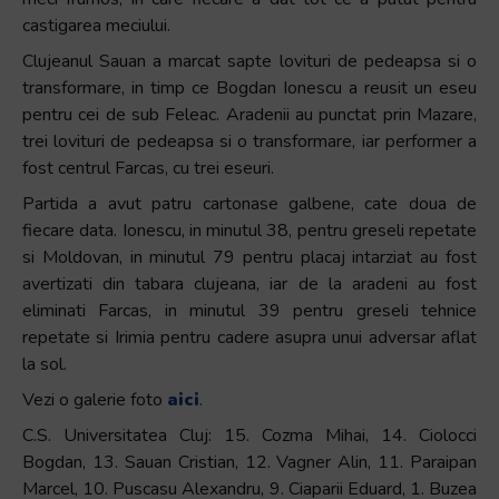
castigarea meciului.
Clujeanul Sauan a marcat sapte lovituri de pedeapsa si o
transformare, in timp ce Bogdan Ionescu a reusit un eseu
pentru cei de sub Feleac. Aradenii au punctat prin Mazare,
trei lovituri de pedeapsa si o transformare, iar performer a
fost centrul Farcas, cu trei eseuri.
Partida a avut patru cartonase galbene, cate doua de
fiecare data. Ionescu, in minutul 38, pentru greseli repetate
si Moldovan, in minutul 79 pentru placaj intarziat au fost
avertizati din tabara clujeana, iar de la aradeni au fost
eliminati Farcas, in minutul 39 pentru greseli tehnice
repetate si Irimia pentru cadere asupra unui adversar aflat
la sol.
Vezi o galerie foto
aici
.
C.S. Universitatea Cluj: 15. Cozma Mihai, 14. Ciolocci
Bogdan, 13. Sauan Cristian, 12. Vagner Alin, 11. Paraipan
Marcel, 10. Puscasu Alexandru, 9. Ciaparii Eduard, 1. Buzea