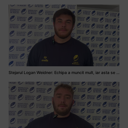
Stejarul Logan Weidner: Echipa a muncit mult, iar asta se va vedea în meciurile de la Nations Cup