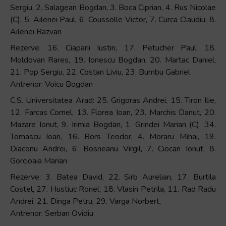
Sergiu, 2. Salagean Bogdan, 3. Boca Ciprian, 4. Rus Nicolae
(C), 5. Ailenei Paul, 6. Coussolle Victor, 7. Curca Claudiu, 8.
Ailenei Razvan
Rezerve: 16. Ciaparii Iustin, 17. Petucher Paul, 18.
Moldovan Rares, 19. Ionescu Bogdan, 20. Martac Daniel,
21. Pop Sergiu, 22. Costan Liviu, 23. Bumbu Gabriel
Antrenor: Voicu Bogdan
C.S. Universitatea Arad: 25. Grigoras Andrei, 15. Tiron Ilie,
12. Farcas Cornel, 13. Florea Ioan, 23. Marchis Danut, 20.
Mazare Ionut, 9. Irimia Bogdan, 1. Grindei Marian (C), 34.
Tomascu Ioan, 16. Bors Teodor, 4. Moraru Mihai, 19.
Diaconu Andrei, 6. Bosneanu Virgil, 7. Ciocan Ionut, 8.
Gorcioaia Marian
Rezerve: 3. Batea David, 22. Sirb Aurelian, 17. Burtila
Costel, 27. Hustiuc Ronel, 18. Vlasin Petrila, 11. Rad Radu
Andrei, 21. Dinga Petru, 29. Varga Norbert,
Antrenor: Serban Ovidiu