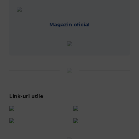
RugbyRomania.ro
este site-ul oficial al Federației Române
de Rugby.
Bd. Mărăști nr. 18-20, sector 1, București
Telefon:
031.1000.500
Fax: 031.1000.400
© Toate drepturile sunt rezervate.
Website realizat și întreținut de
SINGA