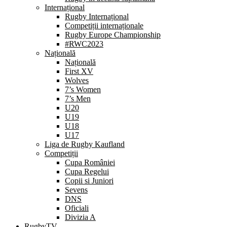
Internațional
Rugby Internațional
Competiții internaționale
Rugby Europe Championship
#RWC2023
Națională
Națională
First XV
Wolves
7’s Women
7’s Men
U20
U19
U18
U17
Liga de Rugby Kaufland
Competiții
Cupa României
Cupa Regelui
Copii si Juniori
Sevens
DNS
Oficiali
Divizia A
RugbyTV