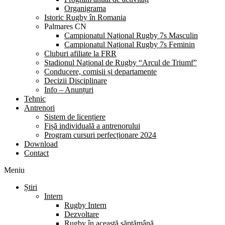
Organigrama
Istoric Rugby în Romania
Palmares CN
Campionatul Național Rugby 7s Masculin
Campionatul Național Rugby 7s Feminin
Cluburi afiliate la FRR
Stadionul Național de Rugby “Arcul de Triumf”
Conducere, comisii și departamente
Decizii Disciplinare
Info – Anunțuri
Tehnic
Antrenori
Sistem de licențiere
Fișă individuală a antrenorului
Program cursuri perfecționare 2024
Download
Contact
Meniu
Știri
Intern
Rugby Intern
Dezvoltare
Rugby în această săptămână