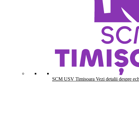
SCM USV Timisoara
Vezi detalii despre ec