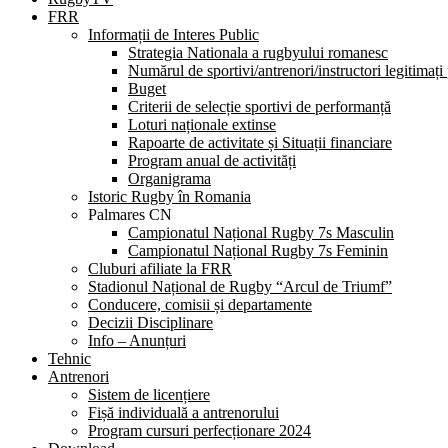
FRR
Informații de Interes Public
Strategia Nationala a rugbyului romanesc
Numărul de sportivi/antrenori/instructori legitimați
Buget
Criterii de selecție sportivi de performanță
Loturi naționale extinse
Rapoarte de activitate și Situații financiare
Program anual de activități
Organigrama
Istoric Rugby în Romania
Palmares CN
Campionatul Național Rugby 7s Masculin
Campionatul Național Rugby 7s Feminin
Cluburi afiliate la FRR
Stadionul Național de Rugby “Arcul de Triumf”
Conducere, comisii și departamente
Decizii Disciplinare
Info – Anunțuri
Tehnic
Antrenori
Sistem de licențiere
Fișă individuală a antrenorului
Program cursuri perfecționare 2024