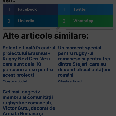
Facebook
Twitter
LinkedIn
WhatsApp
Alte articole similare:
Selecție finală în cadrul
Un moment special
proiectului Erasmus+
pentru rugby-ul
Rugby NextGen. Vezi
românesc și pentru trei
care sunt cele 10
dintre Stejari, care au
persoane alese pentru
devenit oficial cetățeni
acest proiect!
români
Citește articolul
Citește articolul
Cel mai longeviv
membru al comunității
rugbystice românești,
Victor Guțu, decorat de
Armata Română și