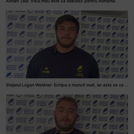
Adrian Țală: Visul meu este să debutez pentru România
Stejarul Logan Weidner: Echipa a muncit mult, iar asta se va vedea în meciurile de la Nations Cup