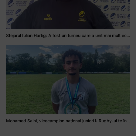
Stejarul Iulian Hartig: A fost un turneu care a unit mai mult echipa
Mohamed Salhi, vicecampion național juniori I: Rugby-ul te învață să accepți și înfrângerile