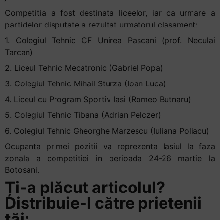
+
Competitia a fost destinata liceelor, iar ca urmare a
/".
partidelor disputate a rezultat urmatorul clasament:
This
1. Colegiul Tehnic CF Unirea Pascani (prof. Neculai
shortcut
Tarcan)
activates
2. Liceul Tehnic Mecatronic (Gabriel Popa)
the
screen
3. Colegiul Tehnic Mihail Sturza (Ioan Luca)
reader
4. Liceul cu Program Sportiv Iasi (Romeo Butnaru)
to
5. Colegiul Tehnic Tibana (Adrian Pelczer)
help
you
6. Colegiul Tehnic Gheorghe Marzescu (Iuliana Poliacu)
navigate
Ocupanta primei pozitii va reprezenta Iasiul la faza
and
zonala a competitiei in perioada 24-26 martie la
interact
Botosani.
with
Ți-a plăcut articolul?
the
content.
Distribuie-l către prietenii
tăi: