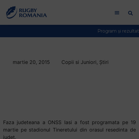
Welcome
to
All
in
One
Accessibility
screen
reader.
martie 20, 2015
Copii si Juniori
,
Știri
To
Colegiul Tehnic
start
the
Unirea Pascani va
All
reprezenta Iasiul la
in
One
faza zonala a ONSS
Accessibility
screen
Faza judeteana a ONSS Iasi a fost programata pe 19
reader,
martie pe stadionul Tineretului din orasul resedinta de
press
judet.
"Ctrl