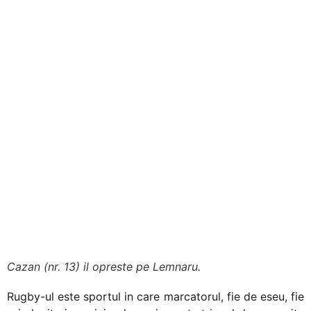
Nu fac 15 vedete ce
+
/".
poate reusi o echipa
This
shortcut
activates
the
screen
reader
to
help
you
navigate
and
interact
with
the
Cazan (nr. 13) il opreste pe Lemnaru.
content.
Rugby-ul este sportul in care marcatorul, fie de eseu, fie