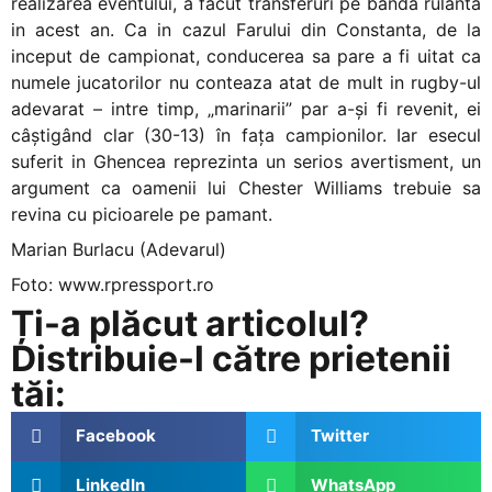
realizarea eventului, a facut transferuri pe banda rulanta
in acest an. Ca in cazul Farului din Constanta, de la
inceput de campionat, conducerea sa pare a fi uitat ca
numele jucatorilor nu conteaza atat de mult in rugby-ul
adevarat – intre timp, „marinarii” par a-şi fi revenit, ei
câştigând clar (30-13) în faţa campionilor. Iar esecul
suferit in Ghencea reprezinta un serios avertisment, un
argument ca oamenii lui Chester Williams trebuie sa
revina cu picioarele pe pamant.
Marian Burlacu (Adevarul)
Foto: www.rpressport.ro
Ți-a plăcut articolul?
Distribuie-l către prietenii
tăi:
Facebook
Twitter
LinkedIn
WhatsApp