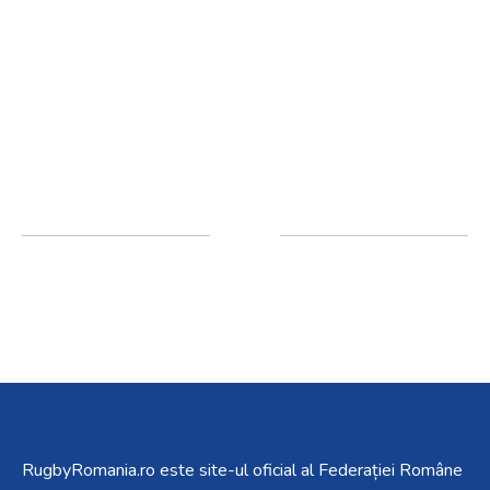
RugbyRomania.ro
este site-ul oficial al Federației Române