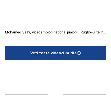
Mohamed Salhi, vicecampion național juniori I: Rugby-ul te învață să accepți și înfrângerile
Vezi toate videoclipurile