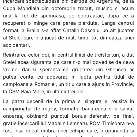
incercarii spectaculoase din partida cu Argentina, de la
Cupa Mondiala din octombrie trecut, reusind si acum
una la fel de spumoasa, pe contraatac, dupa ce a
recuperat o minge care parea pierduta. Langa centrul
format la Braila s-a aflat Catalin Dascalu, un alt jucator
al Stelei care n-a jucat de mult timp, tot din cauza unei
accidentari.
Reintrarea celor doi, in centrul liniei de treisferturi, a dat
Stelei acea siguranta pe care n-o mai dovedise de ceva
vreme, dar si speranta ca gruparea din Ghencea ar
putea conta cu adevarat in lupta pentru titlul de
campioana a Romaniei, un titlu care a ajuns in Provincie,
la CSM Baia Mare, in ultimii trei ani.
La patru decenii de la prima si singura ei reusita in
campionatul de rugby, formatia banateana si-a salvat
onoarea, obtinand punctul bonus defensiv, pe final,
gratie incercarii lui Madalin Lemnaru. RCM Timisoara n-a
fost insa decat umbra unei echipe care, propunandu-si