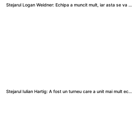
Stejarul Logan Weidner: Echipa a muncit mult, iar asta se va vedea în meciurile de la Nations Cup
Stejarul Iulian Hartig: A fost un turneu care a unit mai mult echipa