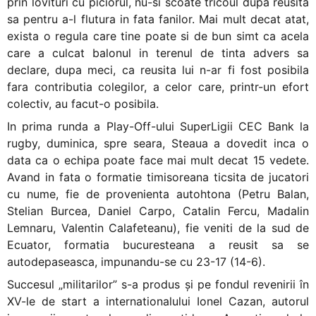
prin lovituri cu piciorul, nu-si scoate tricoul dupa reusita
sa pentru a-l flutura in fata fanilor. Mai mult decat atat,
exista o regula care tine poate si de bun simt ca acela
care a culcat balonul in terenul de tinta advers sa
declare, dupa meci, ca reusita lui n-ar fi fost posibila
fara contributia colegilor, a celor care, printr-un efort
colectiv, au facut-o posibila.
In prima runda a Play-Off-ului SuperLigii CEC Bank la
rugby, duminica, spre seara, Steaua a dovedit inca o
data ca o echipa poate face mai mult decat 15 vedete.
Avand in fata o formatie timisoreana ticsita de jucatori
cu nume, fie de provenienta autohtona (Petru Balan,
Stelian Burcea, Daniel Carpo, Catalin Fercu, Madalin
Lemnaru, Valentin Calafeteanu), fie veniti de la sud de
Ecuator, formatia bucuresteana a reusit sa se
autodepaseasca, impunandu-se cu 23-17 (14-6).
Succesul „militarilor” s-a produs şi pe fondul revenirii în
XV-le de start a internationalului Ionel Cazan, autorul