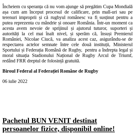
Încheiem cu speranța că nu vom ajunge să pregătim Cupa Mondială
așa cum am început procesul de calificare, prin mall-uri sau pe
terenuri improprii și că rugbyul românesc va fi susținut pentru a
putea reprezenta cu mândrie și onoare România. Într-un moment ca
acesta avem nevoie de sprijinul și ajutorul tuturor, suporteri și
autorități la cel mai înalt nivel, și sperăm că, însuși Premierul
României, Nicolae Ciucă, va analiza acest caz, asigurându-se de
respectarea actelor semnate între cele două instituții, Ministerul
Sportului și Federația Română de Rugby, pentru a îndrepta legal și
moral situația Stadionului Național de Rugby Arcul de Triumf,
redând FRR dreptul de folosință gratuită.
Biroul Federal al Federației Române de Rugby
06 iulie 2022
Pachetul BUN VENIT destinat
persoanelor fizice, disponibil online!