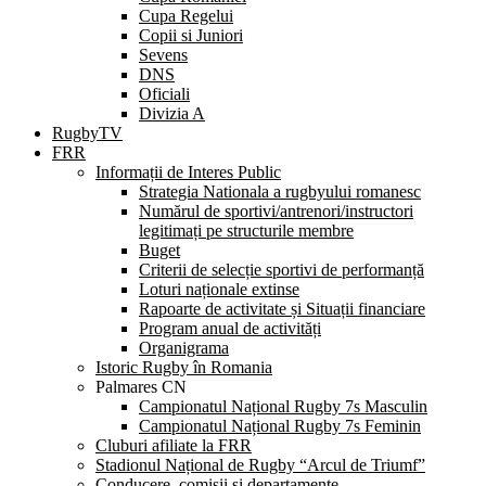
Cupa Regelui
Copii si Juniori
Sevens
DNS
Oficiali
Divizia A
RugbyTV
FRR
Informații de Interes Public
Strategia Nationala a rugbyului romanesc
Numărul de sportivi/antrenori/instructori
legitimați pe structurile membre
Buget
Criterii de selecție sportivi de performanță
Loturi naționale extinse
Rapoarte de activitate și Situații financiare
Program anual de activități
Organigrama
Istoric Rugby în Romania
Palmares CN
Campionatul Național Rugby 7s Masculin
Campionatul Național Rugby 7s Feminin
Cluburi afiliate la FRR
Stadionul Național de Rugby “Arcul de Triumf”
Conducere, comisii și departamente