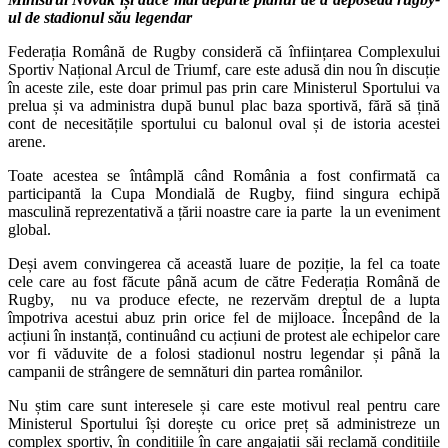
ul de stadionul său legendar
Federația Română de Rugby consideră că înființarea Complexului
Sportiv Național Arcul de Triumf, care este adusă din nou în discuție
în aceste zile, este doar primul pas prin care Ministerul Sportului va
prelua și va administra după bunul plac baza sportivă, fără să țină
cont de necesitățile sportului cu balonul oval și de istoria acestei
arene.
Toate acestea se întâmplă când România a fost confirmată ca
participantă la Cupa Mondială de Rugby, fiind singura echipă
masculină reprezentativă a țării noastre care ia parte la un eveniment
global.
Deși avem convingerea că această luare de poziție, la fel ca toate
cele care au fost făcute până acum de către Federația Română de
Rugby, nu va produce efecte, ne rezervăm dreptul de a lupta
împotriva acestui abuz prin orice fel de mijloace. Începând de la
acțiuni în instanță, continuând cu acțiuni de protest ale echipelor care
vor fi văduvite de a folosi stadionul nostru legendar și până la
campanii de strângere de semnături din partea românilor.
Nu știm care sunt interesele și care este motivul real pentru care
Ministerul Sportului își dorește cu orice preț să administreze un
complex sportiv, în condițiile în care angajații săi reclamă condițiile