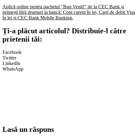
Aplică online pentru pachetul "Bun Venit!" de la CEC Bank și
primești fără drumuri la bancă: Cont curent în lei, Card de debit Visa
în lei și CEC Bank Mobile Banking.​
Ți-a plăcut articolul? Distribuie-l către
prietenii tăi:
Facebook
Twitter
LinkedIn
WhatsApp
Lasă un răspuns