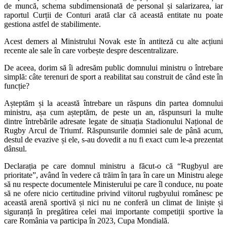
de muncă, schema subdimensionată de personal și salarizarea, iar
raportul Curții de Conturi arată clar că această entitate nu poate
gestiona astfel de stabilimente.
Acest demers al Ministrului Novak este în antiteză cu alte acțiuni
recente ale sale în care vorbește despre descentralizare.
De aceea, dorim să îi adresăm public domnului ministru o întrebare
simplă: câte terenuri de sport a reabilitat sau construit de când este în
funcție?
Așteptăm și la această întrebare un răspuns din partea domnului
ministru, așa cum așteptăm, de peste un an, răspunsuri la multe
dintre întrebările adresate legate de situația Stadionului Național de
Rugby Arcul de Triumf. Răspunsurile domniei sale de până acum,
destul de evazive și ele, s-au dovedit a nu fi exact cum le-a prezentat
dânsul.
Declarația pe care domnul ministru a făcut-o că “Rugbyul are
prioritate”, având în vedere că trăim în țara în care un Ministru alege
să nu respecte documentele Ministerului pe care îl conduce, nu poate
să ne ofere nicio certitudine privind viitorul rugbyului românesc pe
această arenă sportivă și nici nu ne conferă un climat de liniște și
siguranță în pregătirea celei mai importante competiții sportive la
care România va participa în 2023, Cupa Mondială.