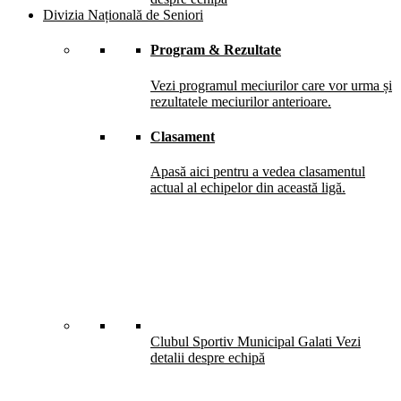
Divizia Națională de Seniori
Program & Rezultate
Vezi programul meciurilor care vor urma și
rezultatele meciurilor anterioare.
Clasament
Apasă aici pentru a vedea clasamentul
actual al echipelor din această ligă.
Clubul Sportiv Municipal Galati
Vezi
detalii despre echipă