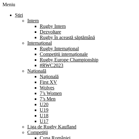
Meniu
Știri
Intern
Rugby Intern
Dezvoltare
Rugby în această săptămână
Internațional
Rugby Internațional
Competiții internaționale
Rugby Europe Championship
#RWC2023
Națională
Națională
First XV
Wolves
7’s Women
7’s Men
U20
U19
U18
U17
Liga de Rugby Kaufland
Competiții
Cupa României