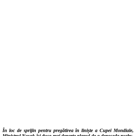
În loc de sprijin pentru pregătirea în liniște a Cupei Mondiale,
Ministrul Novak își duce mai departe planul de a deposeda rugby-