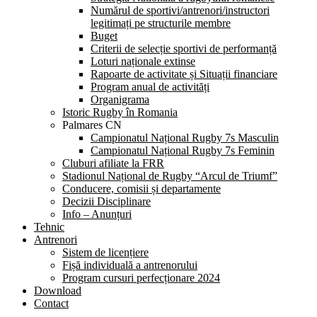
Numărul de sportivi/antrenori/instructori
legitimați pe structurile membre
Buget
Criterii de selecție sportivi de performanță
Loturi naționale extinse
Rapoarte de activitate și Situații financiare
Program anual de activități
Organigrama
Istoric Rugby în Romania
Palmares CN
Campionatul Național Rugby 7s Masculin
Campionatul Național Rugby 7s Feminin
Cluburi afiliate la FRR
Stadionul Național de Rugby “Arcul de Triumf”
Conducere, comisii și departamente
Decizii Disciplinare
Info – Anunțuri
Tehnic
Antrenori
Sistem de licențiere
Fișă individuală a antrenorului
Program cursuri perfecționare 2024
Download
Contact