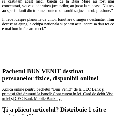
sa castigam acest meci, baietii de la Baia Mare au fost mai
concentrati, s-a vazut daruirea jucatorilor, au jucat la ei acasa. Nu ne-
au speriat fanii din tribune, suntem obisnuiti sa jucam sub presiune.”
Intrebat despre planurile de viitor, Ionut are o singura destinatie: „Imi
doresc sa ajung la echipa nationala si pentru asta incerc sa dau tot ce
e mai bun in fiecare meci.”
Pachetul BUN VENIT destinat
persoanelor fizice, disponibil online!
Aplică online pentru pachetul "Bun Venit!" de la CEC Bank și
primești fără drumuri la bancă: Cont curent în lei, Card de debit Visa
în lei și CEC Bank Mobile Banking.​
Ți-a plăcut articolul? Distribuie-l către