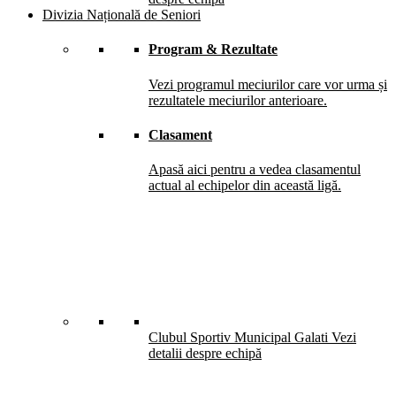
Divizia Națională de Seniori
Program & Rezultate
Vezi programul meciurilor care vor urma și
rezultatele meciurilor anterioare.
Clasament
Apasă aici pentru a vedea clasamentul
actual al echipelor din această ligă.
Clubul Sportiv Municipal Galati
Vezi
detalii despre echipă