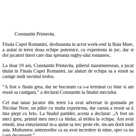
Constantin Pristavita.
Finala Cupei Romaniei, desfasurata in acest week-end la Baia Mare,
a aratat in teren doua echipe puternice, cu experienta in joc, dar si
doi jucatori tineri care dau speranta rugby-ului romanesc.
La doar 19 ani, Constantin Pristavita, pilierul maramuresean, a jucat
titulat in Finala Cupei Romaniei, iar alaturi de echipa sa a reusit sa
castige mult ravnitul trofeu.
“A fost o finala grea, dar ne bucuram ca s-a terminat cu bine si am
reusit sa castigam,” a declarat Constantin la finalul meciului.
Cel mai tanar jucator din teren l-a avut adversar in gramada pe
Nicolae Nere, un pilier cu multa experienta, dar caruia a reusit sa ii
tina piept cu brio. La finalul partidei, acesta a declarat: „A fost un
meci greu, primul meu meci ca titular, al treilea la echipa. Am avut
emotii, insa entuziasmul m-a ajutat sa trec peste ele, mi-am dorit mult
asta. Multumesc antrenorilor ca au avut incredere in mine, sper ca nu
i-am dezamagit.”