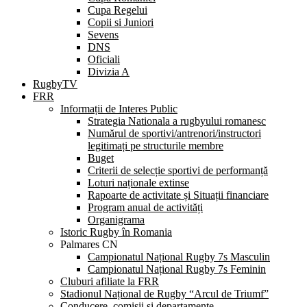
Cupa Regelui
Copii si Juniori
Sevens
DNS
Oficiali
Divizia A
RugbyTV
FRR
Informații de Interes Public
Strategia Nationala a rugbyului romanesc
Numărul de sportivi/antrenori/instructori
legitimați pe structurile membre
Buget
Criterii de selecție sportivi de performanță
Loturi naționale extinse
Rapoarte de activitate și Situații financiare
Program anual de activități
Organigrama
Istoric Rugby în Romania
Palmares CN
Campionatul Național Rugby 7s Masculin
Campionatul Național Rugby 7s Feminin
Cluburi afiliate la FRR
Stadionul Național de Rugby “Arcul de Triumf”
Conducere, comisii și departamente