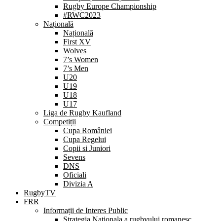
Rugby Europe Championship
#RWC2023
Națională
Națională
First XV
Wolves
7’s Women
7’s Men
U20
U19
U18
U17
Liga de Rugby Kaufland
Competiții
Cupa României
Cupa Regelui
Copii si Juniori
Sevens
DNS
Oficiali
Divizia A
RugbyTV
FRR
Informații de Interes Public
Strategia Nationala a rugbyului romanesc