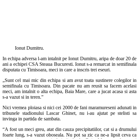
Ionut Dumitru.
In echipa adversa l-am intalnit pe Ionut Dumitru, aripa de doar 20 de
ani a echipei CSA Steaua Bucuresti. Ionut s-a remarcat in semifinala
disputata cu Timisoara, meci in care a inscris trei eseuri.
„Sunt cel mai mic din echipa si am avut toata sustinere colegilor in
semifinala cu Timisoara. Din pacate nu am reusit sa facem acelasi
meci, am intalnit o alta echipa, Baia Mare, care a jucat acasa si asta
s-a vazut si in teren.”
Nici vremea ploiasa si nici cei 2000 de fani maramureseni adunati in
tribunele stadionului Lascar Ghinet, nu i-au ajutat pe stelisti sa
invinga in partida de sambata.
“A fost un meci greu, atat din cauza precipitatiilor, cat si a drumului
foarte lung, s-a vazut oboseala. Nu pot sa zic ca ne-a lipsit ceva ca