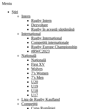
Meniu
Știri
Intern
Rugby Intern
Dezvoltare
Rugby în această săptămână
Internațional
Rugby Internațional
Competiții internaționale
Rugby Europe Championship
#RWC2023
Națională
Națională
First XV
Wolves
7’s Women
7’s Men
U20
U19
U18
U17
Liga de Rugby Kaufland
Competiții
Cupa României