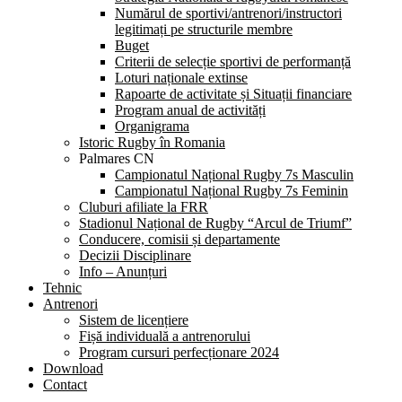
Numărul de sportivi/antrenori/instructori
legitimați pe structurile membre
Buget
Criterii de selecție sportivi de performanță
Loturi naționale extinse
Rapoarte de activitate și Situații financiare
Program anual de activități
Organigrama
Istoric Rugby în Romania
Palmares CN
Campionatul Național Rugby 7s Masculin
Campionatul Național Rugby 7s Feminin
Cluburi afiliate la FRR
Stadionul Național de Rugby “Arcul de Triumf”
Conducere, comisii și departamente
Decizii Disciplinare
Info – Anunțuri
Tehnic
Antrenori
Sistem de licențiere
Fișă individuală a antrenorului
Program cursuri perfecționare 2024
Download
Contact