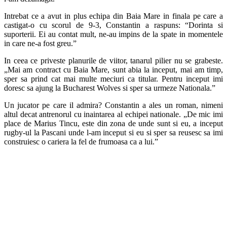
Intrebat ce a avut in plus echipa din Baia Mare in finala pe care a
castigat-o cu scorul de 9-3, Constantin a raspuns: “Dorinta si
suporterii. Ei au contat mult, ne-au impins de la spate in momentele
in care ne-a fost greu.”
In ceea ce priveste planurile de viitor, tanarul pilier nu se grabeste.
„Mai am contract cu Baia Mare, sunt abia la inceput, mai am timp,
sper sa prind cat mai multe meciuri ca titular. Pentru inceput imi
doresc sa ajung la Bucharest Wolves si sper sa urmeze Nationala.”
Un jucator pe care il admira? Constantin a ales un roman, nimeni
altul decat antrenorul cu inaintarea al echipei nationale. „De mic imi
place de Marius Tincu, este din zona de unde sunt si eu, a inceput
rugby-ul la Pascani unde l-am inceput si eu si sper sa reusesc sa imi
construiesc o cariera la fel de frumoasa ca a lui.”