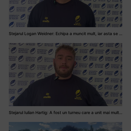
Stejarul Logan Weidner: Echipa a muncit mult, iar asta se va vedea în meciurile de la Nations Cup
Stejarul Iulian Hartig: A fost un turneu care a unit mai mult echipa