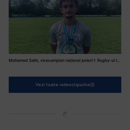
Mohamed Salhi, vicecampion național juniori I: Rugby-ul te învață să accepți și înfrângerile
Vezi toate videoclipurile