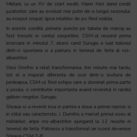
Militarii, cu un XV de start inedit, Marin Mot dand credit
jucatorilor care au evoluat mai putin de-a lungul sezonului,
au inceput crispat, lipsa relatiilor de joc fiind vizibila.
In aceste conditii, primele puncte pe tabela de marcaj au
fost trecute in contul oaspetilor, CSM-ul reusind prima
incercare in minutul 7, atunci cand Surugiu a luat balonul
dintr-o spontana si a patruns in terenul de tinta al ros-
albastrilor.
Desi Onofrei a ratat transformarea, trei minute mai tarziu,
tot el a majorat diferenta de scor dintr-o lovitura de
pedeapsa, CSM-ul fiind echipa care a dominat prima parte
a jocului, o contributie importanta avand revenitul in randul
galben-negrilor, Surugiu.
Steaua si-a revenit insa in partea a doua a primei reprize si
in stilul sau caracteristic, I. Dumitru a marcat primul eseu al
militarilor, aripa ros-albastrilor ajungand la 12 reusite in
terenul de tinta. Patrascu a transformat iar scorul devenise
Steaua-CSM 7-8.