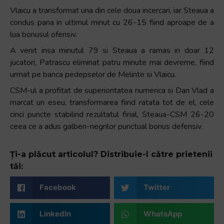
Vlaicu a transformat una din cele doua incercari, iar Steaua a
condus pana in ultimul minut cu 26-15 fiind aproape de a
lua bonusul ofensiv.
A venit insa minutul 79 si Steaua a ramas in doar 12
jucatori, Patrascu eliminat patru minute mai devreme, fiind
urmat pe banca pedepselor de Melinte si Vlaicu.
CSM-ul a profitat de superioritatea numerica si Dan Vlad a
marcat un eseu, transformarea fiind ratata tot de el, cele
cinci puncte stabilind rezultatul final, Steaua-CSM 26-20
ceea ce a adus galben-negrilor punctual bonus defensiv.
Ți-a plăcut articolul? Distribuie-l către prietenii
tăi:
Facebook
Twitter
LinkedIn
WhatsApp