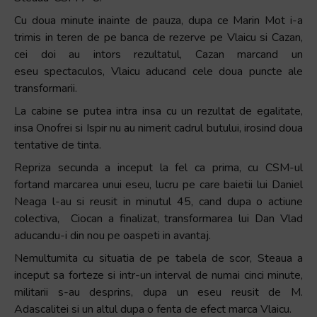
Cu doua minute inainte de pauza, dupa ce Marin Mot i-a
trimis in teren de pe banca de rezerve pe Vlaicu si Cazan,
cei doi au intors rezultatul, Cazan marcand un
eseu spectaculos, Vlaicu aducand cele doua puncte ale
transformarii.
La cabine se putea intra insa cu un rezultat de egalitate,
insa Onofrei si Ispir nu au nimerit cadrul butului, irosind doua
tentative de tinta.
Repriza secunda a inceput la fel ca prima, cu CSM-ul
fortand marcarea unui eseu, lucru pe care baietii lui Daniel
Neaga l-au si reusit in minutul 45, cand dupa o actiune
colectiva, Ciocan a finalizat, transformarea lui Dan Vlad
aducandu-i din nou pe oaspeti in avantaj.
Nemultumita cu situatia de pe tabela de scor, Steaua a
inceput sa forteze si intr-un interval de numai cinci minute,
militarii s-au desprins, dupa un eseu reusit de M.
Adascalitei si un altul dupa o fenta de efect marca Vlaicu.