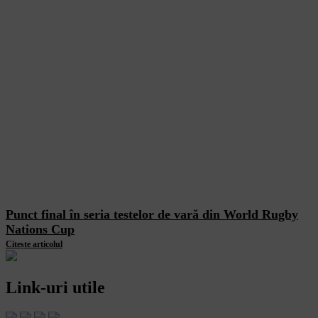
Punct final în seria testelor de vară din World Rugby
Nations Cup
Citește articolul
Link-uri utile