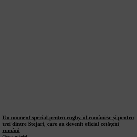
Un moment special pentru rugby-ul românesc și pentru
trei dintre Stejari, care au devenit oficial cetățeni
români
Citește articolul