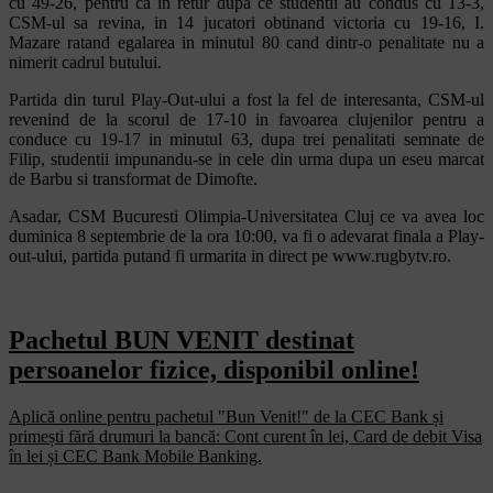
cu 49-26, pentru ca in retur dupa ce studentii au condus cu 13-3,
CSM-ul sa revina, in 14 jucatori obtinand victoria cu 19-16, I.
Mazare ratand egalarea in minutul 80 cand dintr-o penalitate nu a
nimerit cadrul butului.
Partida din turul Play-Out-ului a fost la fel de interesanta, CSM-ul
revenind de la scorul de 17-10 in favoarea clujenilor pentru a
conduce cu 19-17 in minutul 63, dupa trei penalitati semnate de
Filip, studentii impunandu-se in cele din urma dupa un eseu marcat
de Barbu si transformat de Dimofte.
Asadar, CSM Bucuresti Olimpia-Universitatea Cluj ce va avea loc
duminica 8 septembrie de la ora 10:00, va fi o adevarat finala a Play-
out-ului, partida putand fi urmarita in direct pe www.rugbytv.ro.
Pachetul BUN VENIT destinat
persoanelor fizice, disponibil online!
Aplică online pentru pachetul "Bun Venit!" de la CEC Bank și
primești fără drumuri la bancă: Cont curent în lei, Card de debit Visa
în lei și CEC Bank Mobile Banking.​