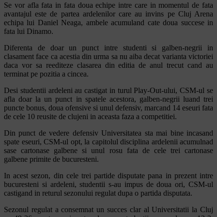
Se vor afla fata in fata doua echipe intre care in momentul de fata
avantajul este de partea ardelenilor care au invins pe Cluj Arena
echipa lui Daniel Neaga, ambele acumuland cate doua succese in
fata lui Dinamo.
Diferenta de doar un punct intre studenti si galben-negrii in
clasament face ca acestia din urma sa nu aiba decat varianta victoriei
daca vor sa reediteze clasarea din editia de anul trecut cand au
terminat pe pozitia a cincea.
Desi studentii ardeleni au castigat in turul Play-Out-ului, CSM-ul se
afla doar la un punct in spatele acestora, galben-negrii luand trei
puncte bonus, doua ofensive si unul defensiv, marcand 14 eseuri fata
de cele 10 reusite de clujeni in aceasta faza a competitiei.
Din punct de vedere defensiv Universitatea sta mai bine incasand
spate eseuri, CSM-ul opt, la capitolul disciplina ardelenii acumulnad
sase cartonase galbene si unul rosu fata de cele trei cartonase
galbene primite de bucuresteni.
In acest sezon, din cele trei partide disputate pana in prezent intre
bucuresteni si ardeleni, studentii s-au impus de doua ori, CSM-ul
castigand in returul sezonului regulat dupa o partida disputata.
Sezonul regulat a consemnat un succes clar al Universitatii la Cluj