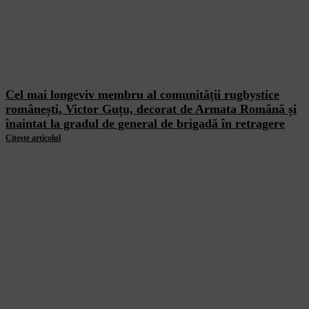
Cel mai longeviv membru al comunității rugbystice
românești, Victor Guțu, decorat de Armata Română și
înaintat la gradul de general de brigadă în retragere
Citește articolul