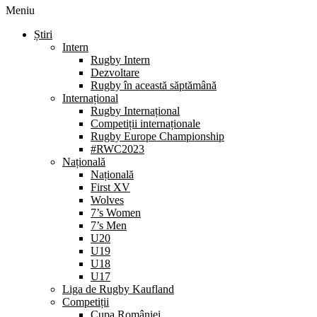
Meniu
Știri
Intern
Rugby Intern
Dezvoltare
Rugby în această săptămână
Internațional
Rugby Internațional
Competiții internaționale
Rugby Europe Championship
#RWC2023
Națională
Națională
First XV
Wolves
7’s Women
7’s Men
U20
U19
U18
U17
Liga de Rugby Kaufland
Competiții
Cupa României