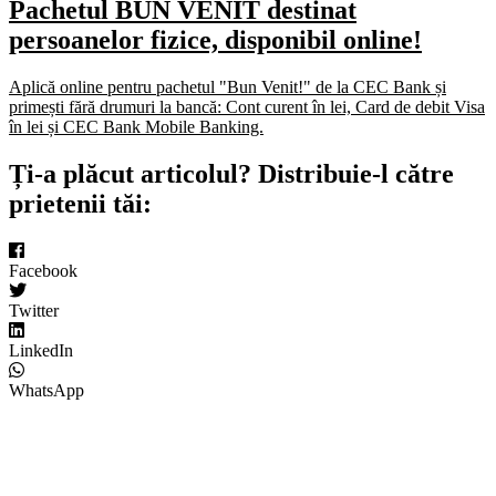
Pachetul BUN VENIT destinat
persoanelor fizice, disponibil online!
Aplică online pentru pachetul "Bun Venit!" de la CEC Bank și
primești fără drumuri la bancă: Cont curent în lei, Card de debit Visa
în lei și CEC Bank Mobile Banking.​
Ți-a plăcut articolul? Distribuie-l către
prietenii tăi:
Facebook
Twitter
LinkedIn
WhatsApp