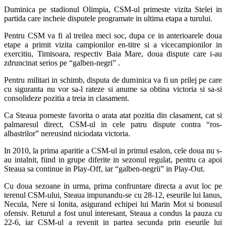
Duminica pe stadionul Olimpia, CSM-ul primeste vizita Stelei in
partida care incheie disputele programate in ultima etapa a turului.
Pentru CSM va fi al treilea meci soc, dupa ce in anterioarele doua
etape a primit vizita campionilor en-titre si a vicecampionilor in
exercitiu, Timisoara, respectiv Baia Mare, doua dispute care i-au
zdruncinat serios pe “galben-negri” .
Pentru militari in schimb, disputa de duminica va fi un prilej pe care
cu siguranta nu vor sa-l rateze si anume sa obtina victoria si sa-si
consolideze pozitia a treia in clasament.
Ca Steaua porneste favorita o arata atat pozitia din clasament, cat si
palmaresul direct, CSM-ul in cele patru dispute contra “ros-
albastrilor” nereusind niciodata victoria.
In 2010, la prima aparitie a CSM-ul in primul esalon, cele doua nu s-
au intalnit, fiind in grupe diferite in sezonul regulat, pentru ca apoi
Steaua sa continue in Play-Off, iar “galben-negrii” in Play-Out.
Cu doua sezoane in urma, prima confruntare directa a avut loc pe
terenul CSM-ului, Steaua impunandu-se cu 28-12, eseurile lui Ianus,
Necula, Nere si Ionita, asigurand echipei lui Marin Mot si bonusul
ofensiv. Returul a fost unul interesant, Steaua a condus la pauza cu
22-6, iar CSM-ul a revenit in partea secunda prin eseurile lui