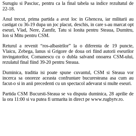
Surugiu si Pasciuc, pentru ca la final tabela sa indice rezultatul de
22-18.
Anul trecut, prima partida a avut loc in Ghencea, iar militarii au
castigat cu 36-19 dupa un joc placut, deschis, in care s-au marcat opt
eseuri, Vlad, Nere, Zamfir, Tatu si Ionita pentru Steaua, Dumitru,
Ion si Mitu pentru CSM.
Returul a revenit “ros-albastrilor” la o diferenta de 19 puncte,
Vlaicu, Zebega, Ianus si Grigore de doua ori fiind autorii eseurilor
invingatorilor, Comanescu cu o dubla salvand onoarea CSM-ului,
rezulatul final fiind 39-20 pentru Steaua.
Duminica, traditia isi poate spune cuvantul, CSM si Steaua vor
incerca sa onoreze aceasta confruntare bucuresteana asa cum au
facut-o si in anii precedenti cu un spectacol adevarat si multe eseuri.
Partida CSM Bucursti-Steaua se va disputa duminica, 28 aprilie de
la ora 11:00 si va putea fi urmarita in direct pe www.rugbytv.ro.