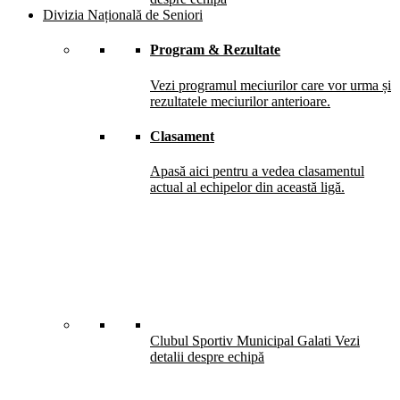
Divizia Națională de Seniori
Program & Rezultate
Vezi programul meciurilor care vor urma și
rezultatele meciurilor anterioare.
Clasament
Apasă aici pentru a vedea clasamentul
actual al echipelor din această ligă.
Clubul Sportiv Municipal Galati
Vezi
detalii despre echipă