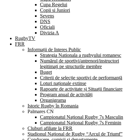
Cupa Regelui
Copii si Juniori
Sevens
DNS
Oficiali
Divizia A
RugbyTV
FRR
Informații de Interes Public
Strategia Nationala a rugbyului romanesc
Numărul de sportivi/antrenori/instructori
legitimați pe structurile membre
Buget
Criterii de selecție sportivi de performanță
Loturi naționale extinse
Rapoarte de activitate și Situații financiare
Program anual de activități
Organigrama
Istoric Rugby în Romania
Palmares CN
Campionatul Național Rugby 7s Masculin
Campionatul Național Rugby 7s Feminin
Cluburi afiliate la FRR
Stadionul Național de Rugby “Arcul de Triumf”
Conducere, comisii și departamente