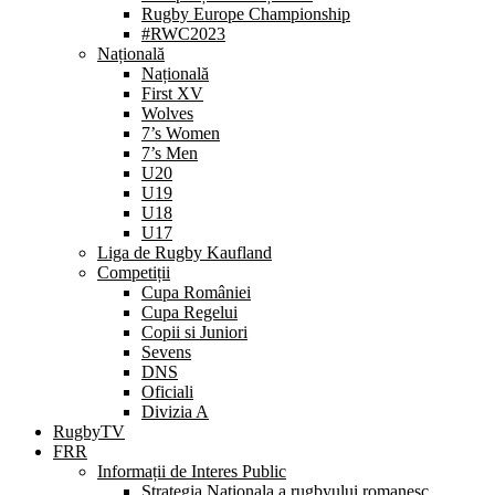
Rugby Europe Championship
#RWC2023
Națională
Națională
First XV
Wolves
7’s Women
7’s Men
U20
U19
U18
U17
Liga de Rugby Kaufland
Competiții
Cupa României
Cupa Regelui
Copii si Juniori
Sevens
DNS
Oficiali
Divizia A
RugbyTV
FRR
Informații de Interes Public
Strategia Nationala a rugbyului romanesc