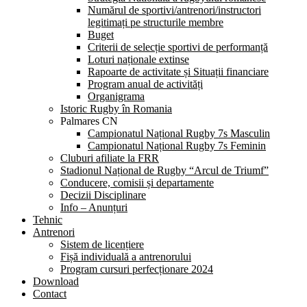
Numărul de sportivi/antrenori/instructori
legitimați pe structurile membre
Buget
Criterii de selecție sportivi de performanță
Loturi naționale extinse
Rapoarte de activitate și Situații financiare
Program anual de activități
Organigrama
Istoric Rugby în Romania
Palmares CN
Campionatul Național Rugby 7s Masculin
Campionatul Național Rugby 7s Feminin
Cluburi afiliate la FRR
Stadionul Național de Rugby “Arcul de Triumf”
Conducere, comisii și departamente
Decizii Disciplinare
Info – Anunțuri
Tehnic
Antrenori
Sistem de licențiere
Fișă individuală a antrenorului
Program cursuri perfecționare 2024
Download
Contact