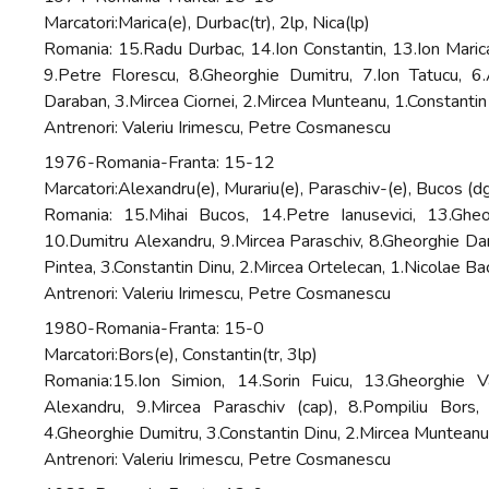
Marcatori:Marica(e), Durbac(tr), 2lp, Nica(lp)
Romania: 15.Radu Durbac, 14.Ion Constantin, 13.Ion Marica
9.Petre Florescu, 8.Gheorghie Dumitru, 7.Ion Tatucu, 6.
Daraban, 3.Mircea Ciornei, 2.Mircea Munteanu, 1.Constantin
Antrenori: Valeriu Irimescu, Petre Cosmanescu
1976-Romania-Franta: 15-12
Marcatori:Alexandru(e), Murariu(e), Paraschiv-(e), Bucos (d
Romania: 15.Mihai Bucos, 14.Petre Ianusevici, 13.Gheo
10.Dumitru Alexandru, 9.Mircea Paraschiv, 8.Gheorghie Darab
Pintea, 3.Constantin Dinu, 2.Mircea Ortelecan, 1.Nicolae Ba
Antrenori: Valeriu Irimescu, Petre Cosmanescu
1980-Romania-Franta: 15-0
Marcatori:Bors(e), Constantin(tr, 3lp)
Romania:15.Ion Simion, 14.Sorin Fuicu, 13.Gheorghie V
Alexandru, 9.Mircea Paraschiv (cap), 8.Pompiliu Bors, 
4.Gheorghie Dumitru, 3.Constantin Dinu, 2.Mircea Munteanu
Antrenori: Valeriu Irimescu, Petre Cosmanescu