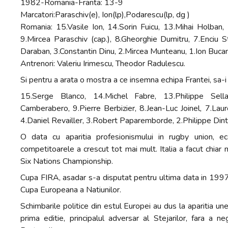
1982-Romania-Franta: 13-9
Marcatori:Paraschiv(e), Ion(lp),Podarescu(lp, dg )
Romania: 15.Vasile Ion, 14.Sorin Fuicu, 13.Mihai Holban,
9.Mircea Paraschiv (cap.), 8.Gheorghie Dumitru, 7.Enciu S
Daraban, 3.Constantin Dinu, 2.Mircea Munteanu, 1.Ion Buca
Antrenori: Valeriu Irimescu, Theodor Radulescu.
Si pentru a arata o mostra a ce insemna echipa Frantei, sa-i
15.Serge Blanco, 14.Michel Fabre, 13.Philippe Sella
Camberabero, 9.Pierre Berbizier, 8.Jean-Luc Joinel, 7.Lau
4.Daniel Revailler, 3.Robert Paparemborde, 2.Philippe Dintr
O data cu aparitia profesionismului in rugby union, ecar
competitoarele a crescut tot mai mult. Italia a facut chiar
Six Nations Championship.
Cupa FIRA, asadar s-a disputat pentru ultima data in 1997. I
Cupa Europeana a Natiunilor.
Schimbarile politice din estul Europei au dus la aparitia une
prima editie, principalul adversar al Stejarilor, fara a n