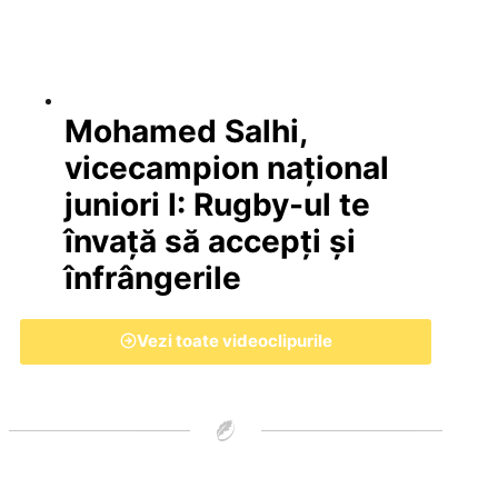
Mohamed Salhi,
vicecampion național
juniori I: Rugby-ul te
învață să accepți și
înfrângerile
Vezi toate videoclipurile