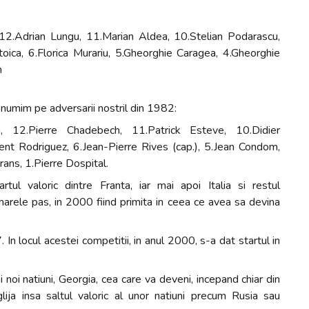
 12.Adrian Lungu, 11.Marian Aldea, 10.Stelian Podarascu,
toica, 6.Florica Murariu, 5.Gheorghie Caragea, 4.Gheorghie
n
 numim pe adversarii nostril din 1982:
, 12.Pierre Chadebech, 11.Patrick Esteve, 10.Didier
rent Rodriguez, 6.Jean-Pierre Rives (cap.), 5.Jean Condom,
ans, 1.Pierre Dospital.
tul valoric dintre Franta, iar mai apoi Italia si restul
 marele pas, in 2000 fiind primita in ceea ce avea sa devina
n locul acestei competitii, in anul 2000, s-a dat startul in
i noi natiuni, Georgia, cea care va deveni, incepand chiar din
eglija insa saltul valoric al unor natiuni precum Rusia sau