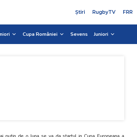
Știri
RugbyTV
FRR
niori
Cupa României
Sevens
Juniori
ai putin de o luna se va da startul in Cupa Europeana a