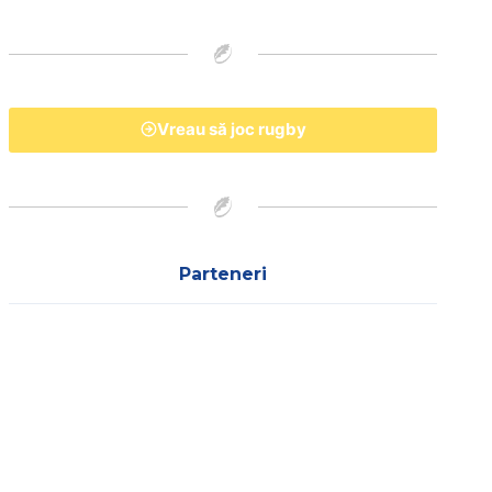
Vreau să joc rugby
Parteneri