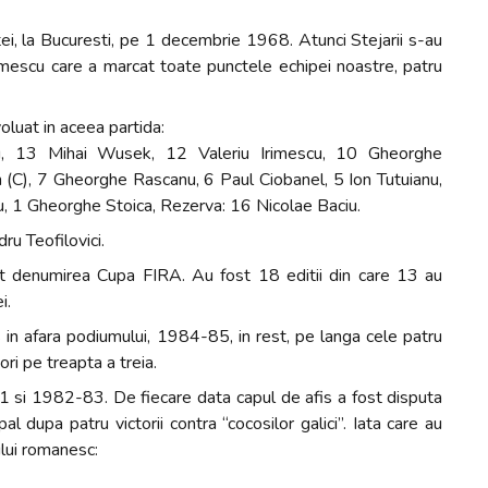
tei, la Bucuresti, pe 1 decembrie 1968. Atunci Stejarii s-au
rimescu care a marcat toate punctele echipei noastre, patru
oluat in aceea partida:
u, 13 Mihai Wusek, 12 Valeriu Irimescu, 10 Gheorghe
C), 7 Gheorghe Rascanu, 6 Paul Ciobanel, 5 Ion Tutuianu,
u, 1 Gheorghe Stoica, Rezerva: 16 Nicolae Baciu.
ru Teofilovici.
 denumirea Cupa FIRA. Au fost 18 editii din care 13 au
i.
 in afara podiumului, 1984-85, in rest, pe langa cele patru
ri pe treapta a treia.
 si 1982-83. De fiecare data capul de afis a fost disputa
al dupa patru victorii contra “cocosilor galici”. Iata care au
ului romanesc: