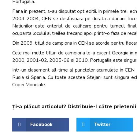
Portugalia.
Pana in prezent, s-au disputat opt editii. In primele trei, ec
2003-2004, CEN se desfasoara pe durata a doi ani. Ince
Natiunilor este criteriul de calificare pentru turneul fin
ocupanta locului al treilea trecand apoi printr-o faza de recali
Din 2009, titlul de campiona in CEN se acorda pentru fiecar
Cele mai multe titluri de campiona le-a cucerit Georgia in 
2000, 2001-02, 2005-06 si 2010. Portugalia este singura 
Intr-un clasament all-time al punctelor acumulate in CEN,
Rusia si Spania. Cu toate acestea Stejarii sunt singura ech
Cupei Mondiale.
Ți-a plăcut articolul? Distribuie-l către prietenii 
Facebook
Twitter