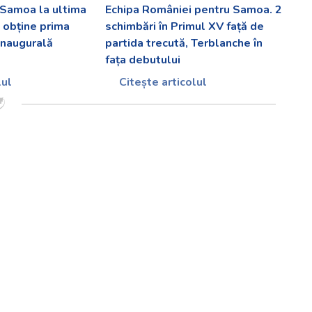
 Samoa la ultima
Echipa României pentru Samoa. 2
i obține prima
schimbări în Primul XV față de
 inaugurală
partida trecută, Terblanche în
fața debutului
lul
Citește articolul