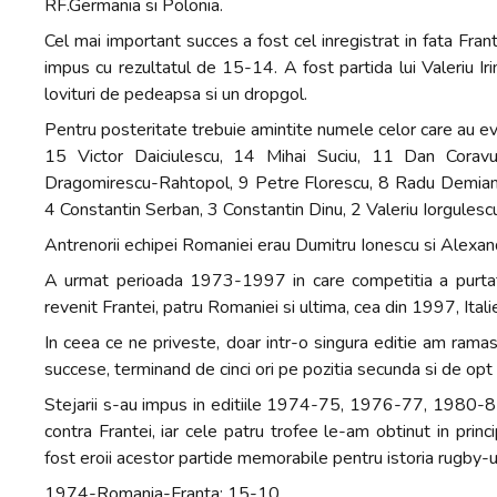
RF.Germania si Polonia.
Cel mai important succes a fost cel inregistrat in fata Fran
impus cu rezultatul de 15-14. A fost partida lui Valeriu I
lovituri de pedeapsa si un dropgol.
Pentru posteritate trebuie amintite numele celor care au ev
15 Victor Daiciulescu, 14 Mihai Suciu, 11 Dan Corav
Dragomirescu-Rahtopol, 9 Petre Florescu, 8 Radu Demian (
4 Constantin Serban, 3 Constantin Dinu, 2 Valeriu Iorgulesc
Antrenorii echipei Romaniei erau Dumitru Ionescu si Alexand
A urmat perioada 1973-1997 in care competitia a purtat
revenit Frantei, patru Romaniei si ultima, cea din 1997, Italie
In ceea ce ne priveste, doar intr-o singura editie am ramas
succese, terminand de cinci ori pe pozitia secunda si de opt o
Stejarii s-au impus in editiile 1974-75, 1976-77, 1980-81
contra Frantei, iar cele patru trofee le-am obtinut in princip
fost eroii acestor partide memorabile pentru istoria rugby-
1974-Romania-Franta: 15-10