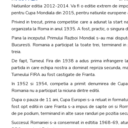
Natiunilor editia 2012-2014. Va fi o editie extrem de importa
pentru Cupa Mondiala din 2015, pentru natiunile europene af
Privind in trecut, prima competitie care a adunat la start n
organizata la Roma in anul 1935. A fost, practic, o singura disp
Pana la inceputul Primului Razboi Mondial s-au mai disputat
Bucuresti. Romania a participat la toate trei, terminand in
treia.
De fapt, Turneul Fira din 1938 a adus prima infrangere la 
partida in care echipa nostra a dominat repriza secunda, mar
Turneului FIRA au fost castigate de Franta.
In 1952 si 1954, competia a primit denumirea de Cupa Eu
Romania nu a participat la niciuna dintre editii.
Dupa o pauza de 11 ani, Cupa Europei s-a reluat in formatul
fost opt editii in care Franta s-a impus de sapte ori si Roman
de pe podium, terminand in alte sase randuri pe pozitia secu
Succesul Romaniei s-a consemnat in edtitia 1968-69, atunci