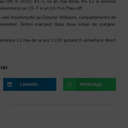
ay-Off, in 2010, 41-5, un an mai tarziu 45-12 in sezonul
consemneze un 19-7 si un 24-9 in Play-off.
 care treisferturile lui Chester Williams, compartimentul de
imarenilor, Zimbrii marcand dupa doua moluri de margine.
minica 12 mai de la ora 11:00 putand fi urmarita in direct
tăi:
LinkedIn
WhatsApp