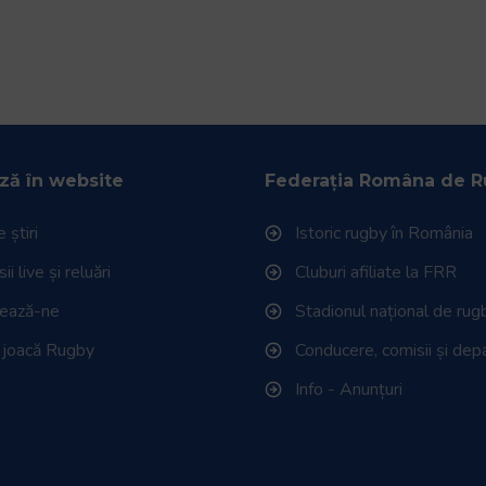
ză în website
Federația Româna de 
 știri
Istoric rugby în România
i live și reluări
Cluburi afiliate la FRR
tează-ne
Stadionul național de rug
 joacă Rugby
Conducere, comisii și de
Info - Anunțuri