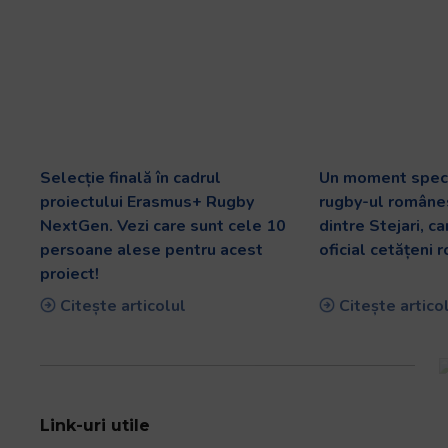
Selecție finală în cadrul
Un moment speci
proiectului Erasmus+ Rugby
rugby-ul românes
NextGen. Vezi care sunt cele 10
dintre Stejari, c
persoane alese pentru acest
oficial cetățeni 
proiect!
Citește articolul
Citește artico
Link-uri utile