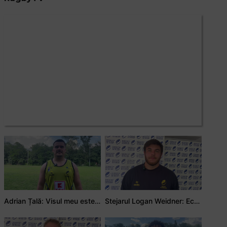
Adrian Țală: Visul meu este să debutez pentru România
Stejarul Logan Weidner: Echipa a muncit mult, iar asta se va vedea în meciurile de la Nations Cup