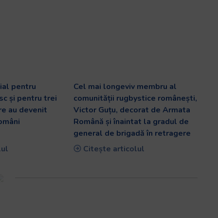
al pentru
Cel mai longeviv membru al
c și pentru trei
comunității rugbystice românești,
are au devenit
Victor Guțu, decorat de Armata
români
Română și înaintat la gradul de
general de brigadă în retragere
lul
Citește articolul