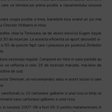
 care va termina pe prima pozitie a clasamentului sezonul
soara ocupa pozitia a treia, banatenii insa avand un joc mai
ui Chester Williams in retur.
ditie, chiar la Timisoara, iar de atunci elevii lui Eugen Apjok
d 30 de incercari. La aceasta eficienta un aport deosebit si-
si 55 de puncte fapt care-l plaseaza pe jucatorul Zimbrilor
te.
turul sezonului regulat. Campionii en-titre in sase partide au
nsiv se reflecta in cele 29 de incercari marcate, mai bine de
isfera de sud.
ms este Shennan, un neozeelandez adus in acest sezon si care
ui.
nd sanctionati cu 10 cartonase galbene si unul rosu in timp ce
semnand sase cartonase galbene si unul rosu.
 Mare, in sezonul 2007-08 a fost 59-0 pentru maramureseni, in