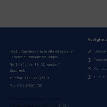
Navighea
RugbyRomania.ro
este site-ul oficial al
Ultimele
Federației Române de Rugby.
Transmisi
Bd. Mărăști nr. 18-20, sector 1,
Contac
București
Cum se
Telefon:
031.1000.500
Fax: 031.1000.400
© Toate drepturile sunt rezervate.
Website realizat și întreținut de
SINGA