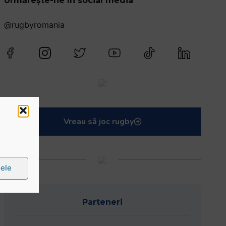
Urmărește-ne în social media
@rugbyromania
Vreau să joc rugby
țele
Parteneri