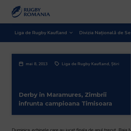
Liga de Rugby Kaufland
Divizia Națională de Se
mai 8, 2013
Liga de Rugby Kaufland
,
Știri
Derby in Maramures, Zimbrii
infrunta campioana Timisoara
Duminica, echipele care au jucat finala de anul trecut, Baia 