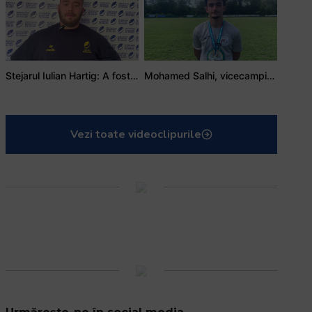
Stejarul Iulian Hartig: A fost un turneu care a unit mai mult echipa
Mohamed Salhi, vicecampion național juniori I: Rugby-ul te învață să accepți și înfrângerile
Vezi toate videoclipurile