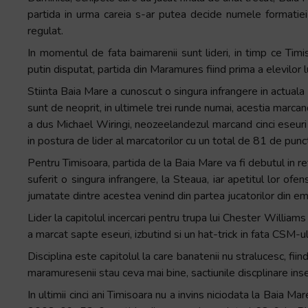
partida in urma careia s-ar putea decide numele formatiei
regulat.
In momentul de fata baimarenii sunt lideri, in timp ce Timi
putin disputat, partida din Maramures fiind prima a elevilor l
Stiinta Baia Mare a cunoscut o singura infrangere in actuala e
sunt de neoprit, in ultimele trei runde numai, acestia marcan
a dus Michael Wiringi, neozeelandezul marcand cinci eseuri 
in postura de lider al marcatorilor cu un total de 81 de punc
Pentru Timisoara, partida de la Baia Mare va fi debutul in re
suferit o singura infrangere, la Steaua, iar apetitul lor ofe
jumatate dintre acestea venind din partea jucatorilor din em
Lider la capitolul incercari pentru trupa lui Chester Willia
a marcat sapte eseuri, izbutind si un hat-trick in fata CSM-ul
Disciplina este capitolul la care banatenii nu stralucesc, fii
maramuresenii stau ceva mai bine, sactiunile discplinare in
In ultimii cinci ani Timisoara nu a invins niciodata la Baia