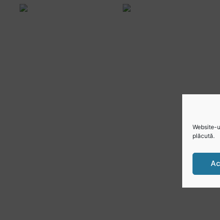
Website-ul
plăcută.
Ac