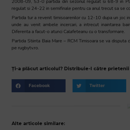
2008-09, 53-0 partida din sezonul regulat si 68-9 in Pl
regulat si 24-22 in semifinale pentru ca anul trecut sa se 
Partida tur a revenit timisoarenilor cu 12-10 dupa un joc in
unde au venit ambele incercari, a intrecut inaintarea ba
Diferenta a facut-o atunci Calafeteanu cu o transformare.
Partida Stiinta Baia Mare – RCM Timisoara se va disputa du
pe rugbytv.ro.
Ți-a plăcut articolul? Distribuie-l către prietenii 
Facebook
Twitter
Alte articole similare: