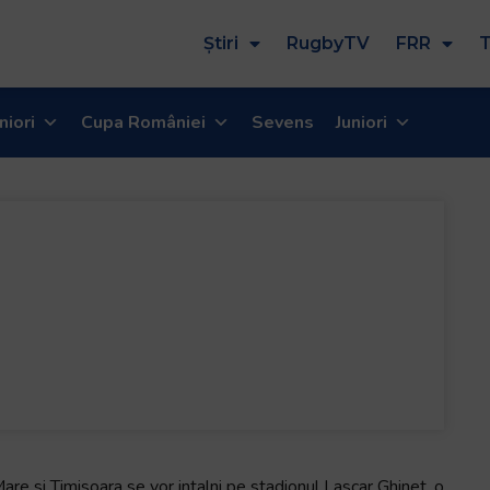
Știri
RugbyTV
FRR
T
niori
Cupa României
Sevens
Juniori
Mare si Timisoara se vor intalni pe stadionul Lascar Ghinet, o