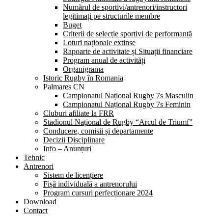
Numărul de sportivi/antrenori/instructori
legitimați pe structurile membre
Buget
Criterii de selecție sportivi de performanță
Loturi naționale extinse
Rapoarte de activitate și Situații financiare
Program anual de activități
Organigrama
Istoric Rugby în Romania
Palmares CN
Campionatul Național Rugby 7s Masculin
Campionatul Național Rugby 7s Feminin
Cluburi afiliate la FRR
Stadionul Național de Rugby “Arcul de Triumf”
Conducere, comisii și departamente
Decizii Disciplinare
Info – Anunțuri
Tehnic
Antrenori
Sistem de licențiere
Fișă individuală a antrenorului
Program cursuri perfecționare 2024
Download
Contact