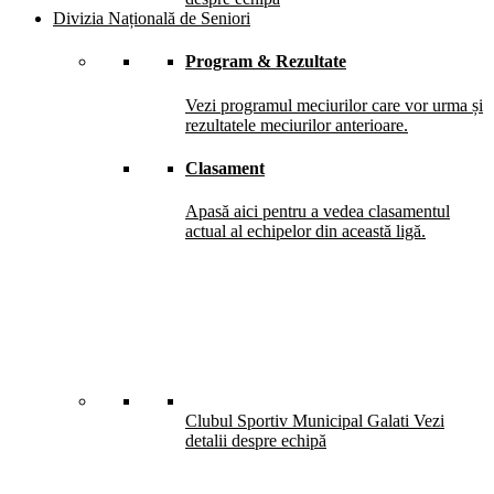
Divizia Națională de Seniori
Program & Rezultate
Vezi programul meciurilor care vor urma și
rezultatele meciurilor anterioare.
Clasament
Apasă aici pentru a vedea clasamentul
actual al echipelor din această ligă.
Clubul Sportiv Municipal Galati
Vezi
detalii despre echipă