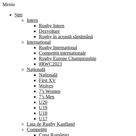
Meniu
Știri
Intern
Rugby Intern
Dezvoltare
Rugby în această săptămână
Internațional
Rugby Internațional
Competiții internaționale
Rugby Europe Championship
#RWC2023
Națională
Națională
First XV
Wolves
7’s Women
7’s Men
U20
U19
U18
U17
Liga de Rugby Kaufland
Competiții
Cupa României