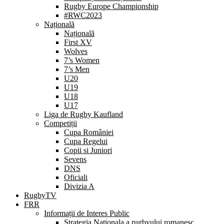
Rugby Europe Championship
#RWC2023
Națională
Națională
First XV
Wolves
7’s Women
7’s Men
U20
U19
U18
U17
Liga de Rugby Kaufland
Competiții
Cupa României
Cupa Regelui
Copii si Juniori
Sevens
DNS
Oficiali
Divizia A
RugbyTV
FRR
Informații de Interes Public
Strategia Nationala a rugbyului romanesc