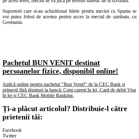
pe acest teren, meciul se va juca pe terenul sintetic de la Izvorani.
Suporterii care si-au achizitionat bilete pentru meciul cu Spania se
vor putea folosi de acestea pentru acces la meciul de sambata, cu
Germania.
Pachetul BUN VENIT destinat
persoanelor fizice, disponibil online!
Aplică online pentru pachetul "Bun Venit!" de la CEC Bank și
primești fără drumuri la bancă: Cont curent în lei, Card de debit Visa
în lei și CEC Bank Mobile Banking.​
Ți-a plăcut articolul? Distribuie-l către
prietenii tăi:
Facebook
Twitter