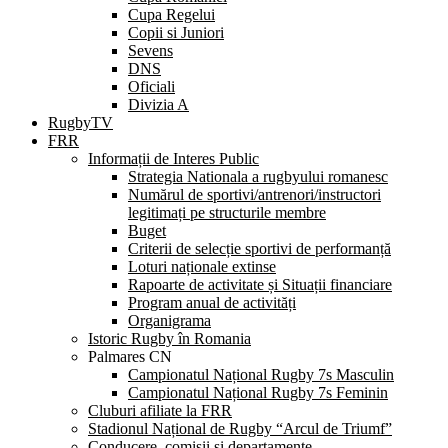
Cupa Regelui
Copii si Juniori
Sevens
DNS
Oficiali
Divizia A
RugbyTV
FRR
Informații de Interes Public
Strategia Nationala a rugbyului romanesc
Numărul de sportivi/antrenori/instructori
legitimați pe structurile membre
Buget
Criterii de selecție sportivi de performanță
Loturi naționale extinse
Rapoarte de activitate și Situații financiare
Program anual de activități
Organigrama
Istoric Rugby în Romania
Palmares CN
Campionatul Național Rugby 7s Masculin
Campionatul Național Rugby 7s Feminin
Cluburi afiliate la FRR
Stadionul Național de Rugby “Arcul de Triumf”
Conducere, comisii și departamente