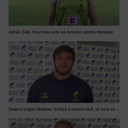
Adrian Țală: Visul meu este să debutez pentru România
Stejarul Logan Weidner: Echipa a muncit mult, iar asta se va vedea în meciurile de la Nations Cup