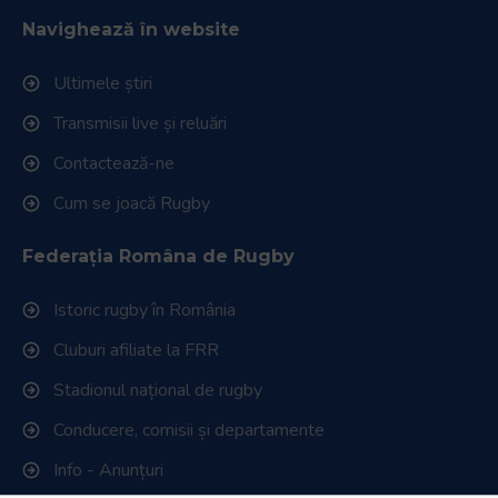
Navighează în website
Ultimele știri
Transmisii live și reluări
Contactează-ne
Cum se joacă Rugby
Federația Româna de Rugby
Istoric rugby în România
Cluburi afiliate la FRR
Stadionul național de rugby
Conducere, comisii și departamente
Info - Anunțuri