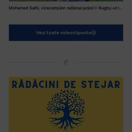
Mohamed Salhi, vicecampion național juniori I: Rugby-ul te învață să accepți și înfrângerile
Vezi toate videoclipurile