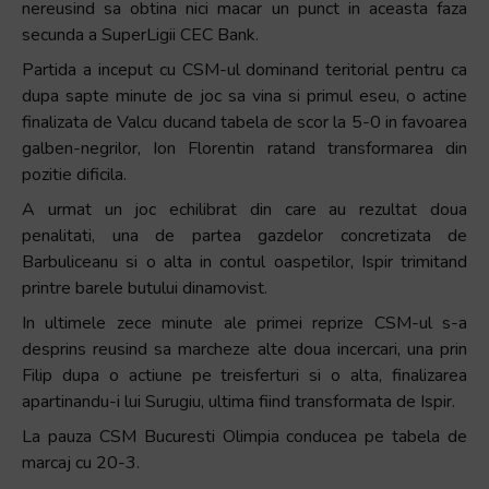
nereusind sa obtina nici macar un punct in aceasta faza
secunda a SuperLigii CEC Bank.
Partida a inceput cu CSM-ul dominand teritorial pentru ca
dupa sapte minute de joc sa vina si primul eseu, o actine
finalizata de Valcu ducand tabela de scor la 5-0 in favoarea
galben-negrilor, Ion Florentin ratand transformarea din
pozitie dificila.
A urmat un joc echilibrat din care au rezultat doua
penalitati, una de partea gazdelor concretizata de
Barbuliceanu si o alta in contul oaspetilor, Ispir trimitand
printre barele butului dinamovist.
In ultimele zece minute ale primei reprize CSM-ul s-a
desprins reusind sa marcheze alte doua incercari, una prin
Filip dupa o actiune pe treisferturi si o alta, finalizarea
apartinandu-i lui Surugiu, ultima fiind transformata de Ispir.
La pauza CSM Bucuresti Olimpia conducea pe tabela de
marcaj cu 20-3.