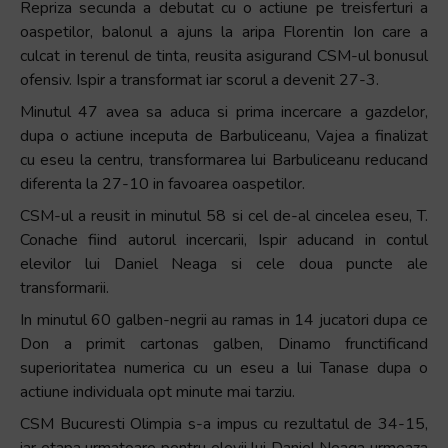
Repriza secunda a debutat cu o actiune pe treisferturi a
oaspetilor, balonul a ajuns la aripa Florentin Ion care a
culcat in terenul de tinta, reusita asigurand CSM-ul bonusul
ofensiv. Ispir a transformat iar scorul a devenit 27-3.
Minutul 47 avea sa aduca si prima incercare a gazdelor,
dupa o actiune inceputa de Barbuliceanu, Vajea a finalizat
cu eseu la centru, transformarea lui Barbuliceanu reducand
diferenta la 27-10 in favoarea oaspetilor.
CSM-ul a reusit in minutul 58 si cel de-al cincelea eseu, T.
Conache fiind autorul incercarii, Ispir aducand in contul
elevilor lui Daniel Neaga si cele doua puncte ale
transformarii.
In minutul 60 galben-negrii au ramas in 14 jucatori dupa ce
Don a primit cartonas galben, Dinamo frunctificand
superioritatea numerica cu un eseu a lui Tanase dupa o
actiune individuala opt minute mai tarziu.
CSM Bucuresti Olimpia s-a impus cu rezultatul de 34-15,
iar etapa urmatoare pentru elevii lui Daniel Neaga urmeaza