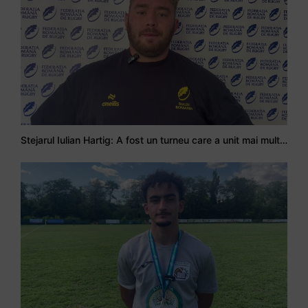
Stejarul Iulian Hartig: A fost un turneu care a unit mai mult echipa