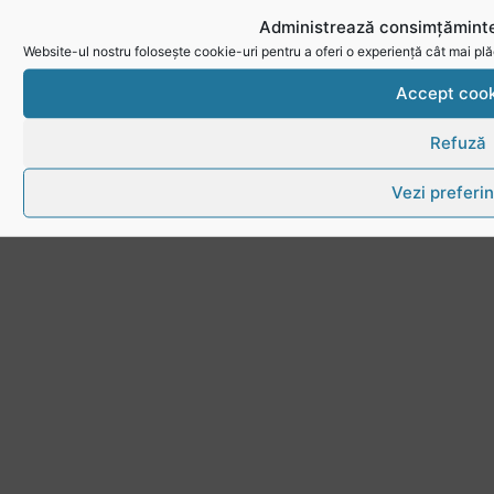
Link-uri utile
Administrează consimțăminte
Website-ul nostru folosește cookie-uri pentru a oferi o experiență cât mai plă
Download
Accept cook
Politica de utilizare cookies
Refuză
Vezi preferin