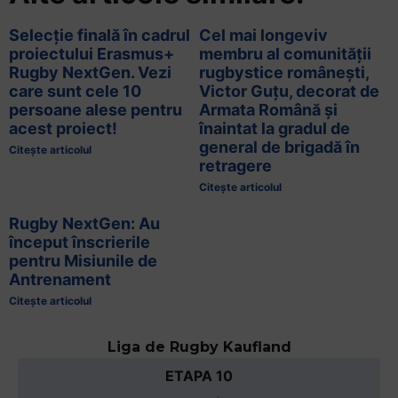
Selecție finală în cadrul
Cel mai longeviv
proiectului Erasmus+
membru al comunității
Rugby NextGen. Vezi
rugbystice românești,
care sunt cele 10
Victor Guțu, decorat de
persoane alese pentru
Armata Română și
acest proiect!
înaintat la gradul de
general de brigadă în
Citește articolul
retragere
Citește articolul
Rugby NextGen: Au
început înscrierile
pentru Misiunile de
Antrenament
Citește articolul
Liga de Rugby Kaufland
ETAPA 10