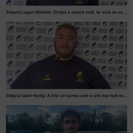
Stejarul Logan Weidner: Echipa a muncit mult, iar asta se va vedea în meciurile de la Nations Cup
Stejarul Iulian Hartig: A fost un turneu care a unit mai mult echipa