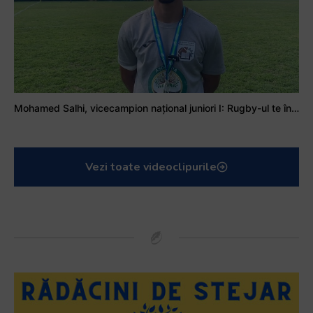
Mohamed Salhi, vicecampion național juniori I: Rugby-ul te învață să accepți și înfrângerile
Vezi toate videoclipurile