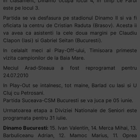
In clasament, Dinamo ocupa locul 4, in timp ce Farul
este pe locul 3.
Partida se va desfasura pe stadionul Dinamo II si va fi
oficiata la centru de Cristian Raduta (Brasov). Acesta ii
va avea ca asistenti la cele doua margini pe Claudiu
Clapon (Iasi) si Gabriel Seitan (Bucuresti).
In celalalt meci al Play-Off-ului, Timisoara primeste
vizita campionilor de la Baia Mare.
Meciul Arad-Steaua a fost reprogramat pentru
24.07.2010
In Play-Out se intalnesc, tot maine, Barlad cu Iasi si U
Cluj cu Petrosani.
Partida Suceava-CSM Bucuresti se va juca pe 05 iunie.
Urmatoarea etapa a Diviziei Nationale de Seniori este
programata pentru 31 iulie.
Dinamo Bucuresti:
15. Ivan Valentin, 14. Merca Mihai, 13.
Barbuliceanu Adrian, 12. Mamoc Marius, 11. Oprea