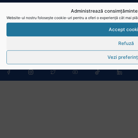
Conducere, comisii și departamente
Administrează consimțămintel
Info - Anunțuri
Website-ul nostru folosește cookie-uri pentru a oferi o experiență cât mai plă
Accept cook
Link-uri utile
Refuză
Download
Vezi preferin
Politica de utilizare cookies