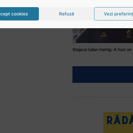
cept cookies
Refuză
Vezi preferin