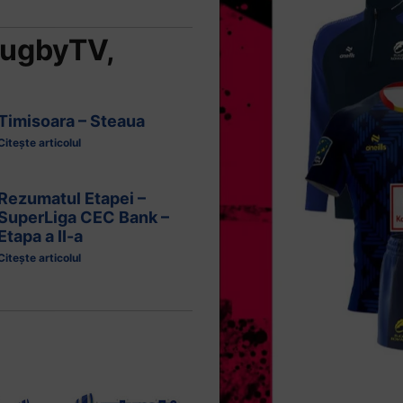
ugbyTV
,
Timisoara – Steaua
Citește articolul
Rezumatul Etapei –
SuperLiga CEC Bank –
Etapa a II-a
Citește articolul