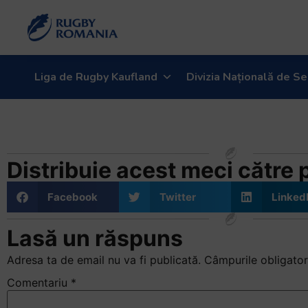
Welcome
to
All
in
One
Liga de Rugby Kaufland
Divizia Națională de Se
Accessibility
screen
Dinamo – U Cluj (09.
reader.
To
start
Distribuie acest meci către pr
the
All
Facebook
Twitter
Linked
in
One
Lasă un răspuns
Accessibility
screen
Adresa ta de email nu va fi publicată.
Câmpurile obligator
reader,
Comentariu
*
press
"Ctrl