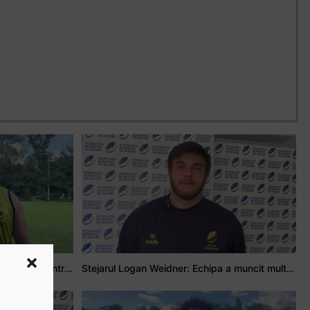
Adrian Țală: Visul meu este să debutez pentru România
Stejarul Logan Weidner: Echipa a muncit mult, iar asta se va vedea în meciurile de la Nations Cup