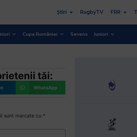
Știri
RugbyTV
FRR
T
niori
Cupa României
Sevens
Juniori
08.2014)
ietenii tăi:
In
WhatsApp
ii sunt marcate cu
*