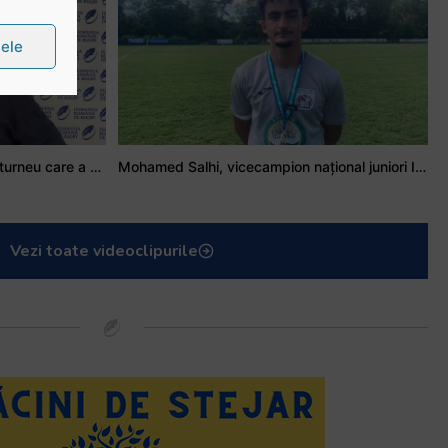
țele
Stejarul Iulian Hartig: A fost un turneu care a unit mai mult echipa
Mohamed Salhi, vicecampion național juniori I: Rugby-ul te învață să accepți și înfrângerile
Vezi toate videoclipurile