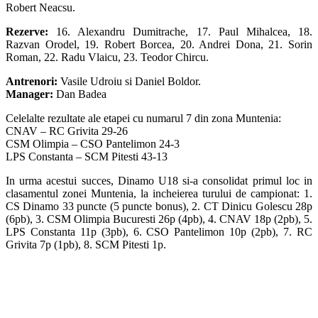
Robert Neacsu.
Rezerve:
16. Alexandru Dumitrache, 17. Paul Mihalcea, 18.
Razvan Orodel, 19. Robert Borcea, 20. Andrei Dona, 21. Sorin
Roman, 22. Radu Vlaicu, 23. Teodor Chircu.
Antrenori:
Vasile Udroiu si Daniel Boldor.
Manager:
Dan Badea
Celelalte rezultate ale etapei cu numarul 7 din zona Muntenia:
CNAV – RC Grivita 29-26
CSM Olimpia – CSO Pantelimon 24-3
LPS Constanta – SCM Pitesti 43-13
In urma acestui succes, Dinamo U18 si-a consolidat primul loc in
clasamentul zonei Muntenia, la incheierea turului de campionat: 1.
CS Dinamo 33 puncte (5 puncte bonus), 2. CT Dinicu Golescu 28p
(6pb), 3. CSM Olimpia Bucuresti 26p (4pb), 4. CNAV 18p (2pb), 5.
LPS Constanta 11p (3pb), 6. CSO Pantelimon 10p (2pb), 7. RC
Grivita 7p (1pb), 8. SCM Pitesti 1p.