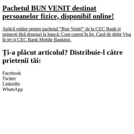
Pachetul BUN VENIT destinat
persoanelor fizice, disponibil online!
Aplică online pentru pachetul "Bun Venit!" de la CEC Bank și
primești fără drumuri la bancă: Cont curent în lei, Card de debit Visa
în lei și CEC Bank Mobile Banking.​
Ți-a plăcut articolul? Distribuie-l către
prietenii tăi:
Facebook
Twitter
LinkedIn
WhatsApp