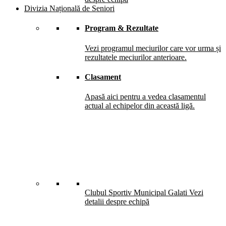
Divizia Națională de Seniori
Program & Rezultate
Vezi programul meciurilor care vor urma și
rezultatele meciurilor anterioare.
Clasament
Apasă aici pentru a vedea clasamentul
actual al echipelor din această ligă.
Clubul Sportiv Municipal Galati
Vezi
detalii despre echipă