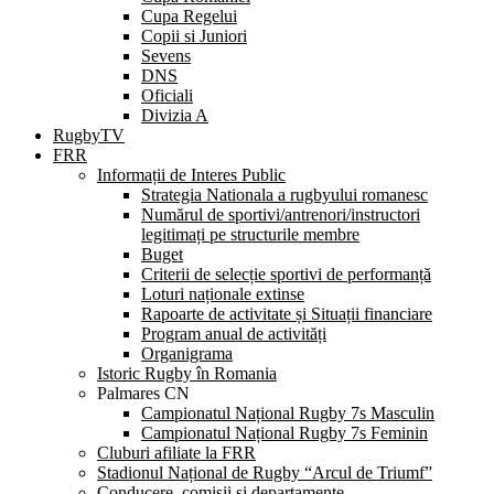
Cupa Regelui
Copii si Juniori
Sevens
DNS
Oficiali
Divizia A
RugbyTV
FRR
Informații de Interes Public
Strategia Nationala a rugbyului romanesc
Numărul de sportivi/antrenori/instructori
legitimați pe structurile membre
Buget
Criterii de selecție sportivi de performanță
Loturi naționale extinse
Rapoarte de activitate și Situații financiare
Program anual de activități
Organigrama
Istoric Rugby în Romania
Palmares CN
Campionatul Național Rugby 7s Masculin
Campionatul Național Rugby 7s Feminin
Cluburi afiliate la FRR
Stadionul Național de Rugby “Arcul de Triumf”
Conducere, comisii și departamente