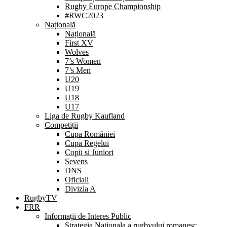
Rugby Europe Championship
#RWC2023
Națională
Națională
First XV
Wolves
7’s Women
7’s Men
U20
U19
U18
U17
Liga de Rugby Kaufland
Competiții
Cupa României
Cupa Regelui
Copii si Juniori
Sevens
DNS
Oficiali
Divizia A
RugbyTV
FRR
Informații de Interes Public
Strategia Nationala a rugbyului romanesc