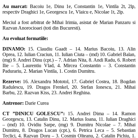
Au marcat:
Bacoiu 1e, Dinu 1e, Constantin 1e, Vintila 2t, 2lp,
respectiv Draghici 1e, Georgescu 1e, Vlaicu e, Nicolae 1t, 2lp.
Meciul a fost arbitrat de Mihai Irimia, asistat de Marian Panzaru si
Razvan Anorocioaei (toti din Bucuresti).
Au evoluat formatiile:
DINAMO:
15. Claudiu Gaadt – 14. Marius Bacoiu, 13. Alin
Oprea, 12. Iulian Craciun, 11. Iulian Ciuta – (md) 10. Gabriel Balan,
(mg) 9. Andrei Dinu (cpt.) – 7. Adrian Nita, 8. Andi Radu, 6. Robert
Ilie – 5. Laurentiu Vlad, 4. Mircea Constantin – 3. Constantin
Padurariu, 2. Marian Vintila, 1. Costin Dumitru.
Rezerve:
16. Alexandru Mototol, 17. Gabriel Costea, 18. Bogdan
Radulescu, 19. Dragos Frenkel, 20. Stefan Ionescu, 21. Mihai
Barbu, 22. Razvan Kiss, 23. Andrei Reghina.
Antrenor:
Darie Curea
CT ”DINICU GOLESCU”:
15. Andrei Dima – 14. Ramon
Georgescu, 13. Catalin Dinu, 12. Marius Ioana, 11. Iulian Draghici
– (md) 10. Ovidiu Sarpe, (mg) 9. Dumitru Nicolae – 7. Mihai
Dumitru, 8. Dragos Lucan (cpt.), 6. Petrica Leca – 5. Sebastian
Teclici, 4. Razvan Doru – 3. Cosmin Olteanu, 2. Catalin Pichiu, 1.