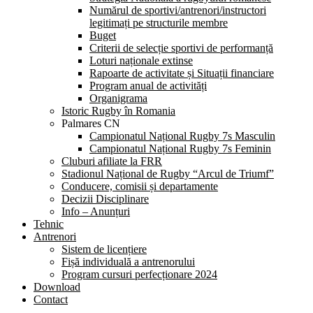
Numărul de sportivi/antrenori/instructori
legitimați pe structurile membre
Buget
Criterii de selecție sportivi de performanță
Loturi naționale extinse
Rapoarte de activitate și Situații financiare
Program anual de activități
Organigrama
Istoric Rugby în Romania
Palmares CN
Campionatul Național Rugby 7s Masculin
Campionatul Național Rugby 7s Feminin
Cluburi afiliate la FRR
Stadionul Național de Rugby “Arcul de Triumf”
Conducere, comisii și departamente
Decizii Disciplinare
Info – Anunțuri
Tehnic
Antrenori
Sistem de licențiere
Fișă individuală a antrenorului
Program cursuri perfecționare 2024
Download
Contact