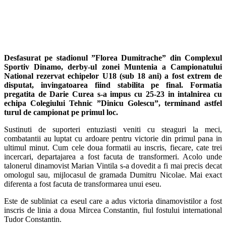
Desfasurat pe stadionul ”Florea Dumitrache” din Complexul
Sportiv Dinamo, derby-ul zonei Muntenia a Campionatului
National rezervat echipelor U18 (sub 18 ani) a fost extrem de
disputat, invingatoarea fiind stabilita pe final. Formatia
pregatita de Darie Curea s-a impus cu 25-23 in intalnirea cu
echipa Colegiului Tehnic ”Dinicu Golescu”, terminand astfel
turul de campionat pe primul loc.
Sustinuti de suporteri entuziasti veniti cu steaguri la meci,
combatantii au luptat cu ardoare pentru victorie din primul pana in
ultimul minut. Cum cele doua formatii au inscris, fiecare, cate trei
incercari, departajarea a fost facuta de transformeri. Acolo unde
talonerul dinamovist Marian Vintila s-a dovedit a fi mai precis decat
omologul sau, mijlocasul de gramada Dumitru Nicolae. Mai exact
diferenta a fost facuta de transformarea unui eseu.
Este de subliniat ca eseul care a adus victoria dinamovistilor a fost
inscris de linia a doua Mircea Constantin, fiul fostului international
Tudor Constantin.