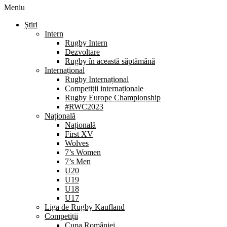
Meniu
Știri
Intern
Rugby Intern
Dezvoltare
Rugby în această săptămână
Internațional
Rugby Internațional
Competiții internaționale
Rugby Europe Championship
#RWC2023
Națională
Națională
First XV
Wolves
7’s Women
7’s Men
U20
U19
U18
U17
Liga de Rugby Kaufland
Competiții
Cupa României