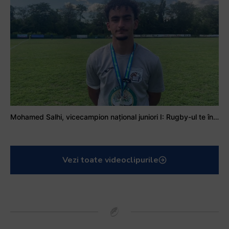
Mohamed Salhi, vicecampion național juniori I: Rugby-ul te învață să accepți și înfrângerile
Vezi toate videoclipurile