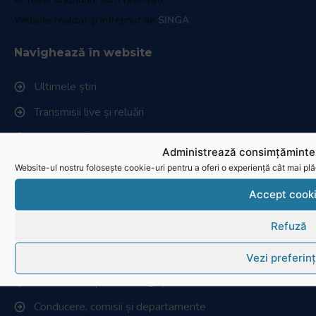
Website realizat și întreținut de
SINGA
Navighează în website
Ultimele știri
Transmisii live și reluări
Contactează-ne
Administrează consimțămintel
Cum se joacă Rugby
Website-ul nostru folosește cookie-uri pentru a oferi o experiență cât mai plă
Accept cook
Federația Româna de Rugby
Refuză
Istoric rugby în România
Cluburi afiliate la FRR
Vezi preferin
Stadionul național de rugby
Conducere, comisii și departamente