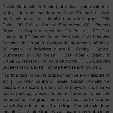
Divizia Națională de Seniori, al doilea eșalon valoric al
rugby-ului românesc debutează pe 29 martie. Cele
nouă echipe au fost împărțite în două grupe, CSM
Galati, RC Grivita, Sportul Studentesc, CSU Phoenix
Brasov în Grupa A, respectiv CS Poli Iasi, RC Gura
Humorului, RC Barlad, Stiinta Petrosani, CSM Bucovina
Suceava, în Grupa B. Competiția debutează sâmbătă,
29 martie, cu întâlnirea dintre RC Grivița – Sportul
Studențesc și CSM Galați – CSU Phoenix Brașov în
Grupa A, respectiv RC Gura Humorului – CS Bucovina
Suceava și RC Bârlad – Știința Petroșani, în Grupa B.
În prima fază, în cadrul grupelor, echipele vor disputa un
tur și un retur conform Tabelei Berger. Primele trei
clasate din fiecare grupă urcă în play-off, unde se va
păstra punctajul obșinut de fiecare formație în meciurile
cu adversarii din grupa din care a făcut parte în prima
fază. Echipa de pe locul 4 din Grupa A și echipele de pe
locurile 4 și 5 din Grupa B vor juca în play-out, sistem