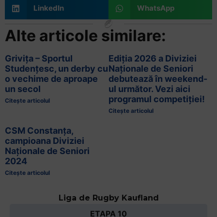
LinkedIn
WhatsApp
Alte articole similare:
Grivița – Sportul
Ediția 2026 a Diviziei
Studențesc, un derby cu
Naționale de Seniori
o vechime de aproape
debutează în weekend-
un secol
ul următor. Vezi aici
programul competiției!
Citește articolul
Citește articolul
CSM Constanța,
campioana Diviziei
Naționale de Seniori
2024
Citește articolul
Liga de Rugby Kaufland
ETAPA 10