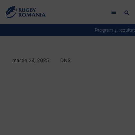
martie 24, 2025
DNS
Divizia Națională de
Seniori debutează
pe 29 martie.
Grupele și programul
competiției pentru
sezonul 2025