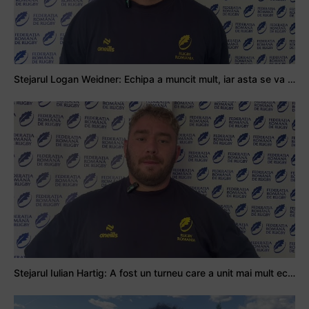
Stejarul Logan Weidner: Echipa a muncit mult, iar asta se va vedea în meciurile de la Nations Cup
Stejarul Iulian Hartig: A fost un turneu care a unit mai mult echipa