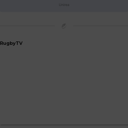
Unirea
RugbyTV