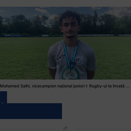
Mohamed Salhi, vicecampion național juniori I: Rugby-ul te învață să accepți și înfrângerile
Vezi toate videoclipurile