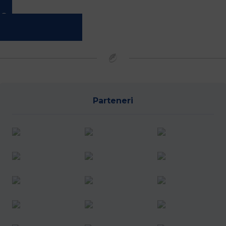
Vreau să joc rugby
Parteneri