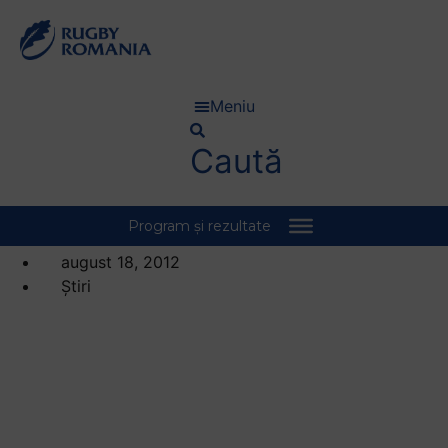
Meniu
Caută
august 18, 2012
Știri
DNS: Petrosani castiga
la Arad. Barlad invinge
la Suceava.