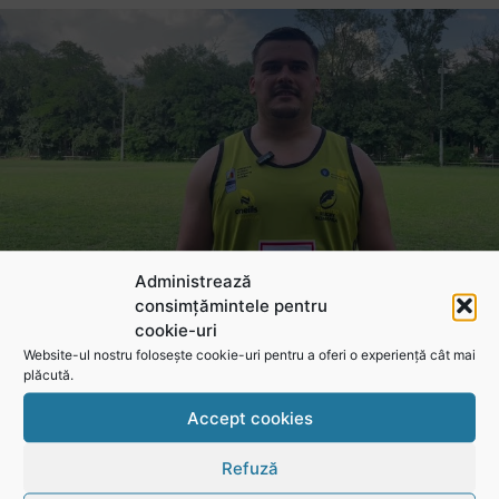
Administrează
consimțămintele pentru
Adrian Țală: Visul meu este să debutez pentru România
cookie-uri
Website-ul nostru folosește cookie-uri pentru a oferi o experiență cât mai
plăcută.
Accept cookies
Refuză