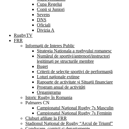
Cupa Regelui
Copii si Juniori
Sevens
DNS
Oficiali
Divizia A
RugbyTV
FRR
Informații de Interes Public
Strategia Nationala a rugbyului romanesc
Numărul de sportivi/antrenori/instructori
legitimați pe structurile membre
Buget
Criterii de selecție sportivi de performanță
Loturi naționale extinse
Rapoarte de activitate și Situații financiare
Program anual de activități
Organigrama
Istoric Rugby în Romania
Palmares CN
Campionatul Național Rugby 7s Masculin
Campionatul Național Rugby 7s Feminin
Cluburi afiliate la FRR
Stadionul Național de Rugby “Arcul de Triumf”
Conducere, comisii și departamente