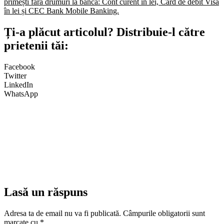
primești fără drumuri la bancă: Cont curent în lei, Card de debit Visa
în lei și CEC Bank Mobile Banking.​
Ți-a plăcut articolul? Distribuie-l către
prietenii tăi:
Facebook
Twitter
LinkedIn
WhatsApp
Lasă un răspuns
Adresa ta de email nu va fi publicată.
Câmpurile obligatorii sunt
marcate cu
*