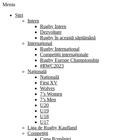
Meniu
Știri
Intern
Rugby Intern
Dezvoltare
Rugby în această săptămână
Internațional
Rugby Internațional
Competiții internaționale
Rugby Europe Championship
#RWC2023
Națională
Națională
First XV
Wolves
7’s Women
7’s Men
U20
U19
U18
U17
Liga de Rugby Kaufland
Competiții
Cupa României