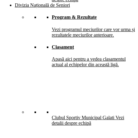
Divizia Națională de Seniori
Program & Rezultate
Vezi programul meciurilor care vor urma și
rezultatele meciurilor anterioare.
Clasament
Apasă aici pentru a vedea clasamentul
actual al echipelor din această ligă.
Clubul Sportiv Municipal Galati
Vezi
detalii despre echipă