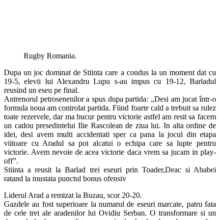
Rugby Romania.
Dupa un joc dominat de Stiinta care a condus la un moment dat cu
19-5, elevii lui Alexandru Lupu s-au impus cu 19-12, Barladul
reusind un eseu pe final.
Antrenorul petrosenenilor a spus dupa partida: „Desi am jucat într-o
formula noua am controlat partida. Fiind foarte cald a trebuit sa rulez
toate rezervele, dar ma bucur pentru victorie astfel am resit sa facem
un cadou presedintelui Ilie Rascolean de ziua lui. In alta ordine de
idei, desi avem multi accidentati sper ca pana la jocul din etapa
viitoare cu Aradul sa pot alcatui o echipa care sa lupte pentru
victorie. Avem nevoie de acea victorie daca vrem sa jucam in play-
off”.
Stiinta a reusit la Barlad trei eseuri prin Toader,Deac si Ababei
ratand la mustata punctul bonus ofensiv
Liderul Arad a remizat la Buzau, scor 20-20.
Gazdele au fost superioare la numarul de eseuri marcate, patru fata
de cele trei ale aradenilor lui Ovidiu Serban. O transformare si un