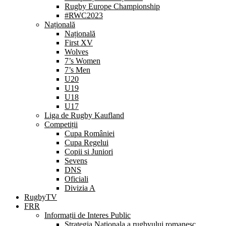
Rugby Europe Championship
#RWC2023
Națională
Națională
First XV
Wolves
7’s Women
7’s Men
U20
U19
U18
U17
Liga de Rugby Kaufland
Competiții
Cupa României
Cupa Regelui
Copii si Juniori
Sevens
DNS
Oficiali
Divizia A
RugbyTV
FRR
Informații de Interes Public
Strategia Nationala a rugbyului romanesc