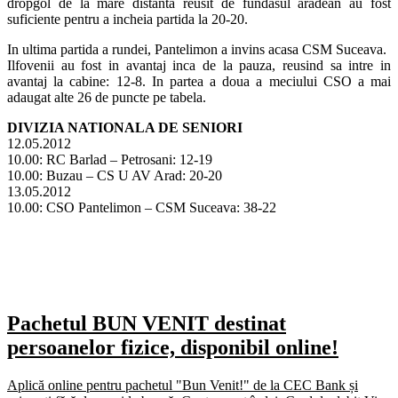
dropgol de la mare distanta reusit de fundasul aradean au fost
suficiente pentru a incheia partida la 20-20.
In ultima partida a rundei, Pantelimon a invins acasa CSM Suceava.
Ilfovenii au fost in avantaj inca de la pauza, reusind sa intre in
avantaj la cabine: 12-8. In partea a doua a meciului CSO a mai
adaugat alte 26 de puncte pe tabela.
DIVIZIA NATIONALA DE SENIORI
12.05.2012
10.00: RC Barlad – Petrosani: 12-19
10.00: Buzau – CS U AV Arad: 20-20
13.05.2012
10.00: CSO Pantelimon – CSM Suceava: 38-22
Pachetul BUN VENIT destinat
persoanelor fizice, disponibil online!
Aplică online pentru pachetul "Bun Venit!" de la CEC Bank și