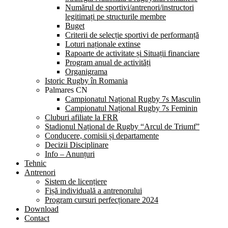
Numărul de sportivi/antrenori/instructori
legitimați pe structurile membre
Buget
Criterii de selecție sportivi de performanță
Loturi naționale extinse
Rapoarte de activitate și Situații financiare
Program anual de activități
Organigrama
Istoric Rugby în Romania
Palmares CN
Campionatul Național Rugby 7s Masculin
Campionatul Național Rugby 7s Feminin
Cluburi afiliate la FRR
Stadionul Național de Rugby “Arcul de Triumf”
Conducere, comisii și departamente
Decizii Disciplinare
Info – Anunțuri
Tehnic
Antrenori
Sistem de licențiere
Fișă individuală a antrenorului
Program cursuri perfecționare 2024
Download
Contact